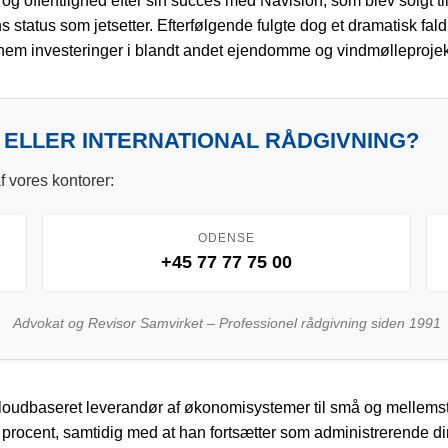
 og offentlighed efter sin succes med Navision, som blev solgt t
status som jetsetter. Efterfølgende fulgte dog et dramatisk fald
nnem investeringer i blandt andet ejendomme og vindmølleprojek
 ELLER INTERNATIONAL RÅDGIVNING?
f vores kontorer:
ODENSE
+45 77 77 75 00
Advokat og Revisor Samvirket – Professionel rådgivning siden 1991
loudbaseret leverandør af økonomisystemer til små og mellemst
 procent, samtidig med at han fortsætter som administrerende dir