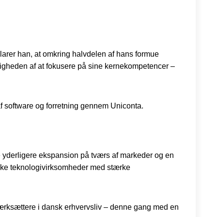
klarer han, at omkring halvdelen af hans formue
gtigheden af at fokusere på sine kernekompetencer –
 af software og forretning gennem Uniconta.
e yderligere ekspansion på tværs af markeder og en
danske teknologivirksomheder med stærke
værksættere i dansk erhvervsliv – denne gang med en