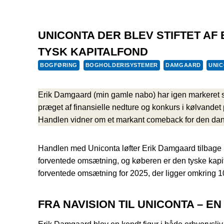
UNICONTA DER BLEV STIFTET AF 
TYSK KAPITALFOND
BOGFØRING
BOGHOLDERISYSTEMER
DAMGAARD
UNI
Erik Damgaard (min gamle nabo) har igen markeret si
præget af finansielle nedture og konkurs i kølvandet
Handlen vidner om et markant comeback for den dansk
Handlen med Uniconta løfter Erik Damgaard tilbage i 
forventede omsætning, og køberen er den tyske kapita
forventede omsætning for 2025, der ligger omkring 100
FRA NAVISION TIL UNICONTA – E