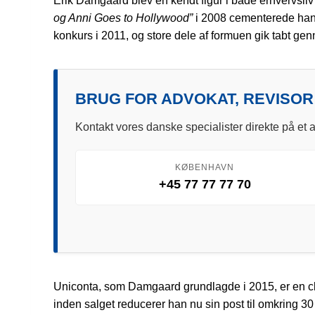
Erik Damgaard blev en kendt figur i både erhvervsliv
og Anni Goes to Hollywood”
i 2008 cementerede hans 
konkurs i 2011, og store dele af formuen gik tabt ge
BRUG FOR ADVOKAT, REVISOR
Kontakt vores danske specialister direkte på et a
KØBENHAVN
+45 77 77 77 70
Uniconta, som Damgaard grundlagde i 2015, er en c
inden salget reducerer han nu sin post til omkring 30