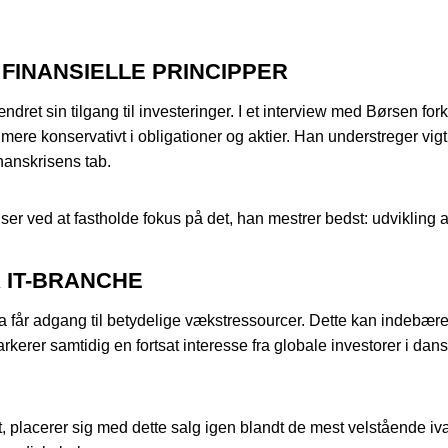
FINANSIELLE PRINCIPPER
ret sin tilgang til investeringer. I et interview med Børsen for
mere konservativt i obligationer og aktier. Han understreger vi
inanskrisens tab.
elser ved at fastholde fokus på det, han mestrer bedst: udvikling
K IT-BRANCHE
a får adgang til betydelige vækstressourcer. Dette kan indebær
markerer samtidig en fortsat interesse fra globale investorer i 
, placerer sig med dette salg igen blandt de mest velstående i