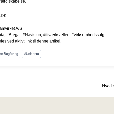
 værdiskabelse.
S.DK
amvirket A/S
a, #Bregal, #Navision, #itiværksætteri, #virksomhedssalg
es ved aktivt link til denne artikel.
ne Bogføring
#
Uniconta
Hvad e