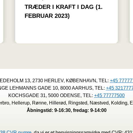
TRÆDER I KRAFT I DAG (1.
FEBRUAR 2023)
EDEHOLM 13, 2730 HERLEV, KØBENHAVN, TEL:
+45 77777
NGE LEHMANNS GADE 10, 8000 AARHUS, TEL:
+45 321777
KOCHSGADE 31, 5000 ODENSE, TEL:
+45 77777500
bro, Hellerup, Rønne, Hillerød, Ringsted, Næstved, Kolding, E
Åbningstid: 9-16:30, fredag: 9-14:00
38 CVR numre,
da vi er et henvisningssamvirke med CVR: 43