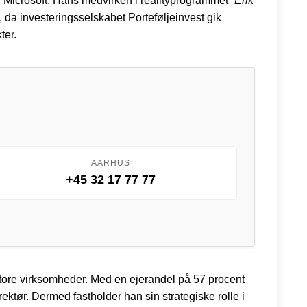
il Microsoft. Hans medvirken i realityprogrammet
“Erik
, da investeringsselskabet Porteføljeinvest gik
ter.
AARHUS
+45 32 17 77 77
ore virksomheder. Med en ejerandel på 57 procent
ektør. Dermed fastholder han sin strategiske rolle i