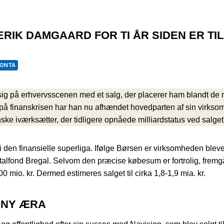
ERIK DAMGAARD FOR TI ÅR SIDEN ER TI
CONTA
g på erhvervsscenen med et salg, der placerer ham blandt de m
 på finanskrisen har han nu afhændet hovedparten af sin virkso
e iværksætter, der tidligere opnåede milliardstatus ved salge
den finansielle superliga. Ifølge Børsen er virksomheden blevet 
lfond Bregal. Selvom den præcise købesum er fortrolig, fremgår
 mio. kr. Dermed estimeres salget til cirka 1,8-1,9 mia. kr.
N NY ÆRA