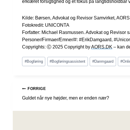
erklæret forsigtighed og et fokus på langtidsholdbar
Kilde: Børsen, Advokat og Revisor Samvirket, AOR
Fotokredit: UNICONTA
Forfatter: Michael Rasmussen. Advokat og Revisor s
Personer/Firmaer/Emner/#: #ErikDamgaard, #Unicont
Copyrights: Ⓒ 2025 Copyright by
AORS.DK
– kan del
Indlæg-
#
Bogføring
#
Bogføringsassistent
#
Danmgaard
#
Onli
tags:
INDLÆGSNAVIGATION
FORRIGE
Guldet når nye højder, men er enden nær?