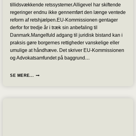
tillidsvækkende retssystemer.Alligevel har skiftende
regeringer endnu ikke gennemført den længe ventede
reform af retshjælpen.EU-Kommissionen gentager
derfor for tredje år i træk sin anbefaling til
Danmark.Mangelfuld adgang til juridisk bistand kan i
praksis gøre borgernes rettigheder vanskelige eller
umulige at håndhæve. Det skriver EU-Kommissionen
og Advokatsamfundet på baggrund…
RETSHJÆLP:
SE MERE...
EU-
KOMMISSIONEN
KOMMER
ATTER
MED
KRITIK
MOD
DANMARK