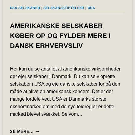
GIVE
USA SELSKABER
|
SELSKABSSTIFTELSER
|
USA
MILLIONBØDER
UDEN
DOKUMENTATION
AMERIKANSKE SELSKABER
(GREENWASHING)
KØBER OP OG FYLDER MERE I
DANSK ERHVERVSLIV
Her kan du se antallet af amerikanske virksomheder
der ejer selskaber i Danmark. Du kan selv oprette
selskaber i USA og eje danske selskaber for på den
måde at blive en amerikansk koncern. Det er der
mange fordele ved. USA er Danmarks største
eksportmarked om med de nye toldregler er dette
marked blevet svækket. Selvom…
AMERIKANSKE
SE MERE...