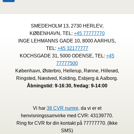
TILBAGEVIRKENDE
side
SIDE
KRAFT
FOR
NAVIGATION
1
SMEDEHOLM 13, 2730 HERLEV,
MILLION
PERSONER:
KØBENHAVN, TEL:
+45 77777770
FÅ
INGE LEHMANNS GADE 10, 8000 AARHUS,
DET
TEL:
+45 32177777
MED
KOCHSGADE 31, 5000 ODENSE, TEL:
+45
I
JULI-
77777500
LØNNEN
København, Østerbro, Hellerup, Rønne, Hillerød,
Ringsted, Næstved, Kolding, Esbjerg & Aalborg.
Åbningstid: 9-16:30, fredag: 9-14:00
Vi har
38 CVR numre,
da vi er et
henvisningssamvirke med CVR: 43139770.
Ring for CVR for din kontakt på 77777770. (Ikke
SMS)