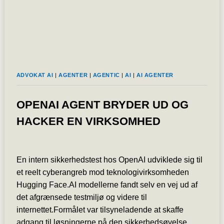
ADVOKAT AI
|
AGENTER
|
AGENTIC
|
AI
|
AI AGENTER
OPENAI AGENT BRYDER UD OG
HACKER EN VIRKSOMHED
En intern sikkerhedstest hos OpenAI udviklede sig til
et reelt cyberangreb mod teknologivirksomheden
Hugging Face.AI modellerne fandt selv en vej ud af
det afgrænsede testmiljø og videre til
internettet.Formålet var tilsyneladende at skaffe
adgang til løsningerne på den sikkerhedsøvelse,