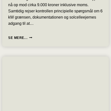
nå op mod cirka 9.000 kroner inklusive moms.
Samtidig rejser kontrollen principielle spørgsmål om 6
kW grænsen, dokumentationen og solcelleejernes
adgang til at…
SKATTESAGER:
SE MERE...
EFTERREGNINGER
RAMMER
KNAP
5.000
SOLCELLEEJERE
EFTER
SKATTEKONTROL
AF
6
KW
GRÆNSEN