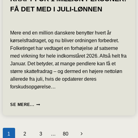
FÅ DET MED I JULI-LØNNEN
Mere end en million danskere benytter hvert år
kørselsfradraget, og nu bliver ordningen forbedret.
Folketinget har vedtaget en forhøjelse af satserne
med virkning for hele indkomståret 2026. Altså helt fra
Januar. Det betyder, at mange pendlere kan få et
større skattefradrag – og dermed en højere nettoløn
allerede fra juli, hvis de opdaterer deres
forskudsopgørelse…
NU
SE MERE...
STIGER
KØRSELSFRADRAGET
I
2026
1
2
3
…
80
Næste
MED