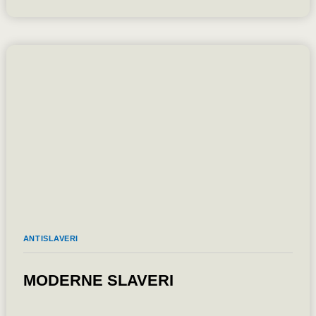
SELSKABER
KØBER
OP
OG
FYLDER
MERE
I
DANSK
ERHVERVSLIV
ANTISLAVERI
MODERNE SLAVERI