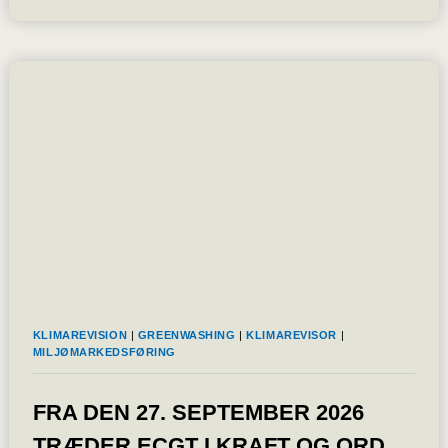
DU
SKAL
OFFENTLIGGØRE
LØN
I
2027
OG
BØDERNE
ER
UDEN
LOFT
JF.
LØNGENNEMSIGTIGHEDSDIREKTIVET
KLIMAREVISION
|
GREENWASHING
|
KLIMAREVISOR
|
MILJØMARKEDSFØRING
FRA DEN 27. SEPTEMBER 2026
TRÆDER ECGT I KRAFT OG ORD