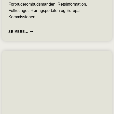
Forbrugerombudsmanden, Retsinformation,
Folketinget, Høringsportalen og Europa-
Kommissionen….
FRA
SE MERE...
DEN
27.
SEPTEMBER
2026
TRÆDER
ECGT
I
KRAFT
OG
ORD
SOM:
“GRØN”,
“MILJØVENLIG”
ELLER
“CO2NEUTRAL”
KAN