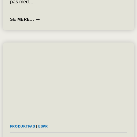
pas med…
ANALYSE:
SE MERE...
DET
DIGITALE
PRODUKTPAS
DPP
KAN
BLIVE
ET
MASSEFRAVALG
AF
VIRKSOMHEDER.
MANGE
PRODUKTER
KAN
PÅ
SIGT
BLIVE
ULOVLIGE.
PRODUKTPAS
|
ESPR