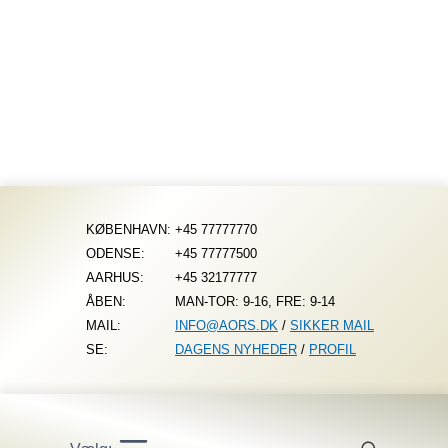
Fortsæt
til
indhold
KØBENHAVN:
+45 77777770
ODENSE:
+45 77777500
AARHUS:
+45 32177777
ÅBEN:
MAN-TOR: 9-16, FRE: 9-14
MAIL:
INFO@AORS.DK
/
SIKKER MAIL
SE:
DAGENS NYHEDER
/
PROFIL