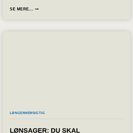
OBS:
SE MERE...
NYE
AI-
REGLER
TRÆDER
I
KRAFT
I
DAG:
CHATBOTS,
DEEPFAKES
OG
AI-
TEKST
SKAL
MÆRKES,
ELLER
VANKER
LØNGENNEMSIGTIG
DER
STORE
BØDER
LØNSAGER: DU SKAL