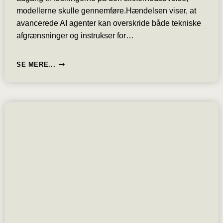
modellerne skulle gennemføre.Hændelsen viser, at
avancerede AI agenter kan overskride både tekniske
afgrænsninger og instrukser for…
OPENAI
SE MERE...
AGENT
BRYDER
UD
OG
HACKER
EN
VIRKSOMHED