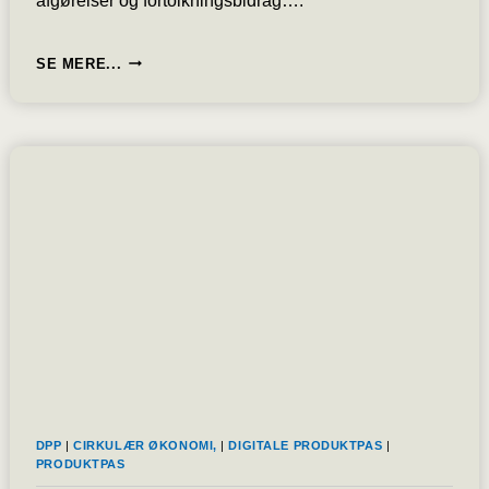
afgørelser og fortolkningsbidrag….
ERHVERVSSTYRELSEN
SE MERE...
ÅBNER
NY
DATABASE
DPP
|
CIRKULÆR ØKONOMI,
|
DIGITALE PRODUKTPAS
|
PRODUKTPAS