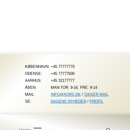
Fortsæt
til
indhold
KØBENHAVN:
+45 77777770
ODENSE:
+45 77777500
AARHUS:
+45 32177777
ÅBEN:
MAN-TOR: 9-16, FRE: 9-14
MAIL:
INFO@AORS.DK
/
SIKKER MAIL
SE:
DAGENS NYHEDER
/
PROFIL