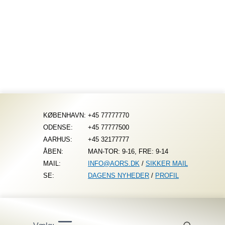
Fortsæt
til
indhold
KØBENHAVN:
+45 77777770
ODENSE:
+45 77777500
AARHUS:
+45 32177777
ÅBEN:
MAN-TOR: 9-16, FRE: 9-14
MAIL:
INFO@AORS.DK
/
SIKKER MAIL
SE:
DAGENS NYHEDER
/
PROFIL