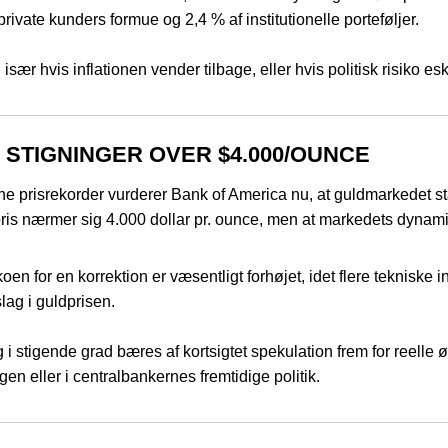
rivate kunders formue og 2,4 % af institutionelle porteføljer.
, især hvis inflationen vender tilbage, eller hvis politisk risiko esk
 STIGNINGER OVER $4.000/OUNCE
e prisrekorder vurderer Bank of America nu, at guldmarkedet stå
pris nærmer sig 4.000 dollar pr. ounce, men at markedets dynamik
koen for en korrektion er væsentligt forhøjet, idet flere tekniske
slag i guldprisen.
i stigende grad bæres af kortsigtet spekulation frem for reelle
en eller i centralbankernes fremtidige politik.