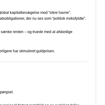
lobal kapitalbevægelse mod “sikre havne”.
sobligationer, der nu ses som “politisk risikofyldte”.
t sænke renten – og truede med at afskedige
rligere har stimuleret guldprisen.
spørgsel.