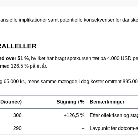
ansielle implikationer samt potentielle konsekvenser for danske
RALLELLER
ed over 51 %
, hvilket har bragt spotkursen tæt på 4.000 USD per
 med 126,5 % på ét år.
g 65.000 kr., mens samme mængde i dag koster omtrent 895.000
SD/ounce)
Stigning i %
Bemærkninger
306
+126,5 %
Efter oliekrisen og sta
290
–
Lavpunkt før dotcom-