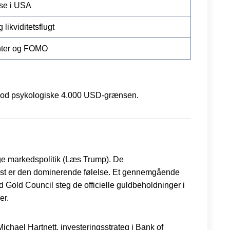
ise i USA
ikviditetsflugt
enter og FOMO
j mod psykologiske 4.000 USD-grænsen.
ige markedspolitik (Læs Trump). De
ngst er den dominerende følelse. Et gennemgående
ld Gold Council steg de officielle guldbeholdninger i
er.
Michael Hartnett, investeringsstrateg i Bank of