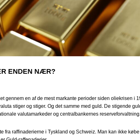
ER ENDEN NÆR?
ket gennem en af de mest markante perioder siden oliekrisen i 1
tovaluta stiger og stiger. Og det samme med guld. De stigende gu
rnationale valutamarkeder og centralbankernes reserveforvaltning
e fra raffinaderierne i Tyskland og Schweiz. Man kan ikke købe 
er Guld-raffenaderier.