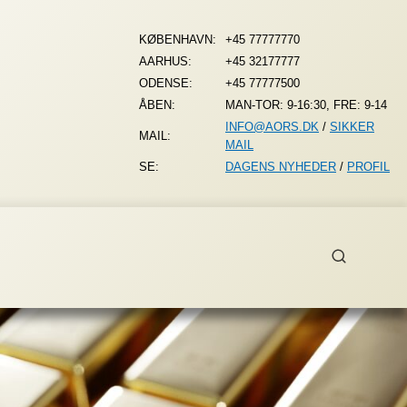
KØBENHAVN:
+45 77777770
AARHUS:
+45 32177777
ODENSE:
+45 77777500
ÅBEN:
MAN-TOR: 9-16:30, FRE: 9-14
INFO@AORS.DK
/
SIKKER
MAIL:
MAIL
SE:
DAGENS NYHEDER
/
PROFIL