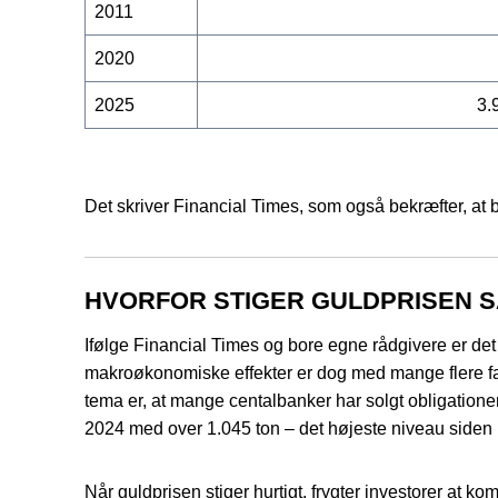
2011
2020
2025
3.
Det skriver Financial Times, som også bekræfter, a
HVORFOR STIGER GULDPRISEN 
Ifølge Financial Times og bore egne rådgivere er de
makroøkonomiske effekter er dog med mange flere fa
tema er, at mange centalbanker har solgt obligationer 
2024 med over 1.045 ton – det højeste niveau siden 
Når guldprisen stiger hurtigt, frygter investorer at k