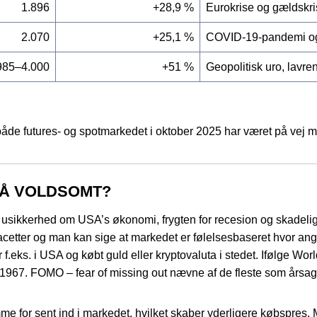
1.896
+28,9 %
Eurokrise og gældskr
2.070
+25,1 %
COVID-19-pandemi og l
985–4.000
+51 %
Geopolitisk uro, lavr
t både futures- og spotmarkedet i oktober 2025 har været på ve
SÅ VOLDSOMT?
t usikkerhed om USA’s økonomi, frygten for recesion og skadel
cetter og man kan sige at markedet er følelsesbaseret hvor a
f.eks. i USA og købt guld eller kryptovaluta i stedet. Ifølge Wor
1967. FOMO – fear of missing out nævne af de fleste som årsag
omme for sent ind i markedet, hvilket skaber yderligere købspres. 