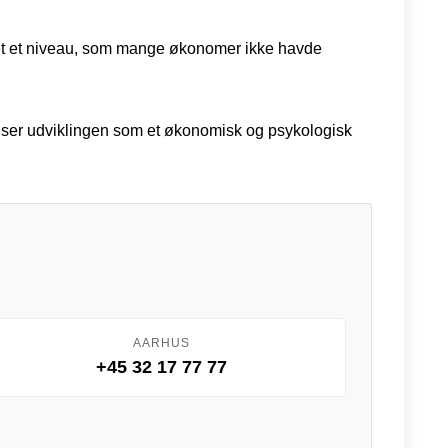
nået et niveau, som mange økonomer ikke havde
er ser udviklingen som et økonomisk og psykologisk
AARHUS
+45 32 17 77 77