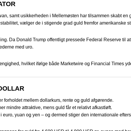
ATOR
an, samt usikkerheden i Mellemøsten har tilsammen skabt en g
tabilitet, vælger de i stigende grad guld fremfor amerikanske stat
ng. Da Donald Trump offentligt pressede Federal Reserve til a
ederne med uro.
ængighed, hvilket ifølge både Marketwire og Financial Times yde
 DOLLAR
er forholdet mellem dollarkurs, rente og guld afgørende.
 mindre attraktive, mens guld får et relativt afkastløft.
 i euro, yuan og yen – og dermed stiger den internationale efter