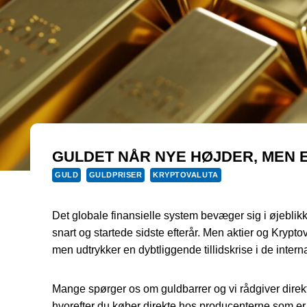
GULDET NÅR NYE HØJDER, MEN 
GULD
GULDPRISER
KRYPTOVALUTA
Det globale finansielle system bevæger sig i øjeblik
snart og startede sidste efterår. Men aktier og Kryp
men udtrykker en dybtliggende tillidskrise i de inte
Mange spørger os om guldbarrer og vi rådgiver direkt
hvorefter du køber direkte hos producenterne som er 