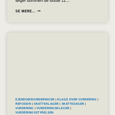
følger dommen de sidste 11…
HØJESTERET:
SE MERE...
BETAL
1,7
MILLIARDER
KRONER
EFTER
FLERE
SKATTEKLAGER
I
SKATTESAGER
OM
ET
GENNEMSTRØMNINGSSELSKAB
EJENDOMSVURDERINGER
|
KLAGE OVER VURDERING
|
REFUSION
|
SKATTEKLAGER
|
SKATTESAGER
|
VURDERING
|
VURDERINGSKLAGER
|
VURDERINGSSTYRELSEN