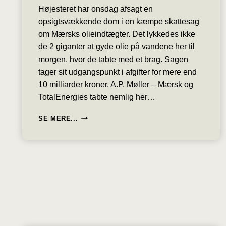
Højesteret har onsdag afsagt en
opsigtsvækkende dom i en kæmpe skattesag
om Mærsks olieindtægter. Det lykkedes ikke
de 2 giganter at gyde olie på vandene her til
morgen, hvor de tabte med et brag. Sagen
tager sit udgangspunkt i afgifter for mere end
10 milliarder kroner. A.P. Møller – Mærsk og
TotalEnergies tabte nemlig her…
SKATTESAG
SE MERE...
TABT
AF
2
GIGANTER