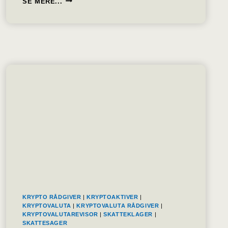
SE MERE...
OG
GOOGLE
SKAL
BETALE
MILLIARDSTORE
SKATTEKRAV
EFTER
EU
SKATTESAGER
KRYPTO RÅDGIVER
|
KRYPTOAKTIVER
|
KRYPTOVALUTA
|
KRYPTOVALUTA RÅDGIVER
|
KRYPTOVALUTAREVISOR
|
SKATTEKLAGER
|
SKATTESAGER