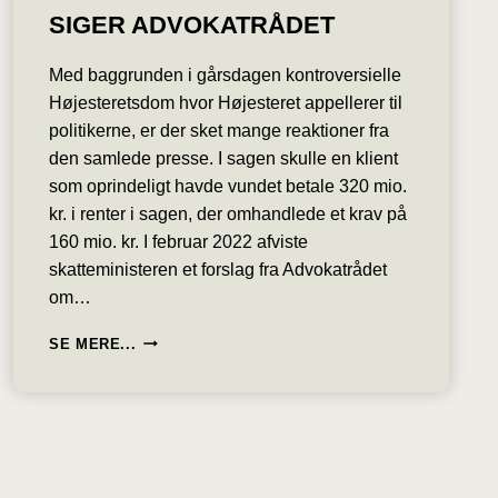
SIGER ADVOKATRÅDET
Med baggrunden i gårsdagen kontroversielle
Højesteretsdom hvor Højesteret appellerer til
politikerne, er der sket mange reaktioner fra
den samlede presse. I sagen skulle en klient
som oprindeligt havde vundet betale 320 mio.
kr. i renter i sagen, der omhandlede et krav på
160 mio. kr. I februar 2022 afviste
skatteministeren et forslag fra Advokatrådet
om…
SKATTEMINISTEREN
SE MERE...
BØR
ÆNDRE
REGLER
OM
RENTER
SIGER
ADVOKATRÅDET