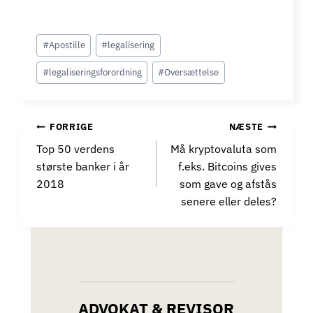
Indlæg-
#
Apostille
#
legalisering
tags:
#
legaliseringsforordning
#
Oversættelse
INDLÆGSNAVIGATION
FORRIGE
NÆSTE
Top 50 verdens
Må kryptovaluta som
største banker i år
f.eks. Bitcoins gives
2018
som gave og afstås
senere eller deles?
ADVOKAT & REVISOR