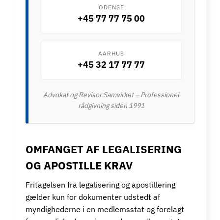
ODENSE
+45 77 77 75 00
AARHUS
+45 32 17 77 77
Advokat og Revisor Samvirket – Professionel
rådgivning siden 1991
OMFANGET AF LEGALISERING
OG APOSTILLE KRAV
Fritagelsen fra legalisering og apostillering
gælder kun for dokumenter udstedt af
myndighederne i en medlemsstat og forelagt