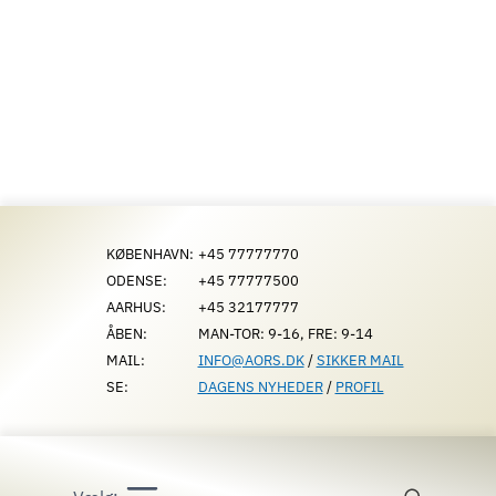
Fortsæt
til
indhold
KØBENHAVN:
+45 77777770
ODENSE:
+45 77777500
AARHUS:
+45 32177777
ÅBEN:
MAN-TOR: 9-16, FRE: 9-14
MAIL:
INFO@AORS.DK
/
SIKKER MAIL
SE:
DAGENS NYHEDER
/
PROFIL