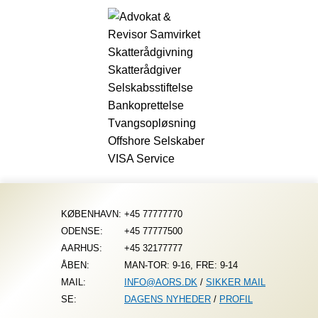
Fortsæt
til
indhold
KØBENHAVN:
+45 77777770
ODENSE:
+45 77777500
AARHUS:
+45 32177777
ÅBEN:
MAN-TOR: 9-16, FRE: 9-14
MAIL:
INFO@AORS.DK
/
SIKKER MAIL
SE:
DAGENS NYHEDER
/
PROFIL