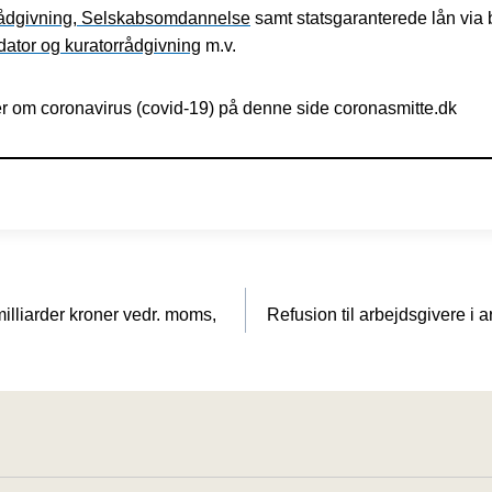
rrådgivning, Selskabsomdannelse
samt statsgaranterede lån via b
idator og kuratorrådgivning
m.v.
r om coronavirus (covid-19) på denne side coronasmitte.dk
milliarder kroner vedr. moms,
Refusion til arbejdsgivere i