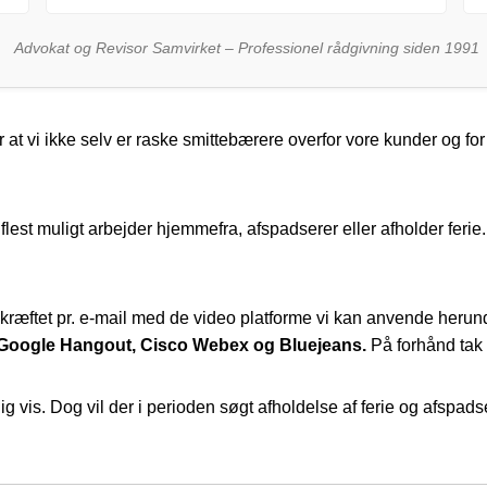
Advokat og Revisor Samvirket – Professionel rådgivning siden 1991
or at vi ikke selv er raske smittebærere overfor vore kunder og 
at flest muligt arbejder hjemmefra, afspadserer eller afholder ferie
kræftet pr. e-mail med de video platforme vi kan anvende herun
 Google Hangout, Cisco Webex og Bluejeans.
På forhånd tak f
ig vis. Dog vil der i perioden søgt afholdelse af ferie og afspa