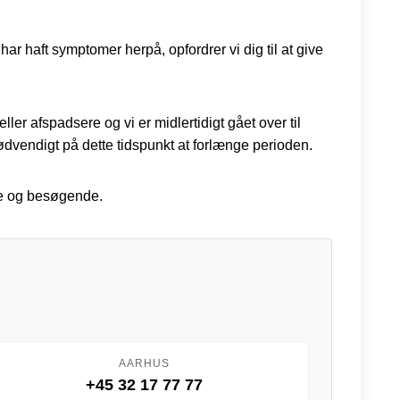
r haft symptomer herpå, opfordrer vi dig til at give
ler afspadsere og vi er midlertidigt gået over til
dvendigt på dette tidspunkt at forlænge perioden.
le og besøgende.
AARHUS
+45 32 17 77 77