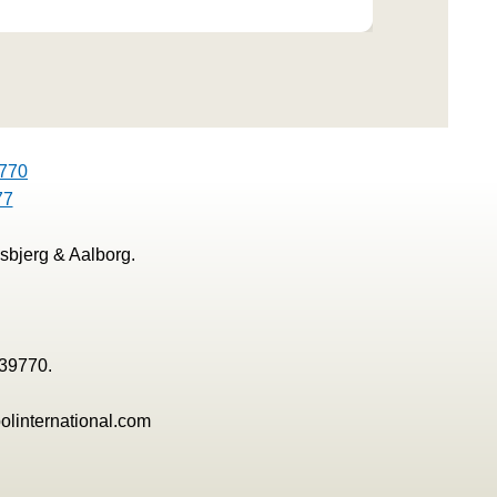
770
77
sbjerg & Aalborg.
139770.
olinternational.com