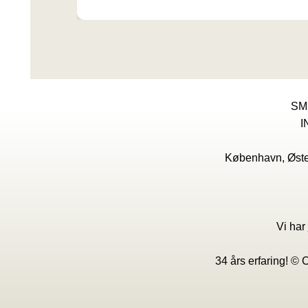
SM
I
København, Øster
Vi har
34 års erfaring! ©