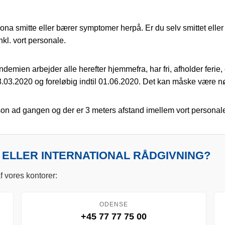
 smitte eller bærer symptomer herpå. Er du selv smittet eller ha
l. vort personale.
emien arbejder alle herefter hjemmefra, har fri, afholder ferie, el
03.2020 og foreløbig indtil 01.06.2020. Det kan måske være nø
son ad gangen og der er 3 meters afstand imellem vort persona
 ELLER INTERNATIONAL RÅDGIVNING?
f vores kontorer:
ODENSE
+45 77 77 75 00