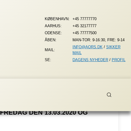
KØBENHAVN:
+45 77777770
AARHUS:
+45 32177777
ODENSE:
+45 77777500
ÅBEN:
MAN-TOR: 9-16:30, FRE: 9-14
INFO@AORS.DK
/
SIKKER
MAIL:
MAIL
SE:
DAGENS NYHEDER
/
PROFIL
FREDAG DEN 13.03.2020 OG