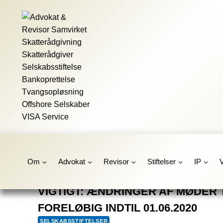
Fortsæt
til
indhold
Om
Advokat
Revisor
Stiftelser
IP
VIGTIGT: ÆNDRINGER AF MØDER 
FORELØBIG INDTIL 01.06.2020
SELSKABSSTIFTELSER