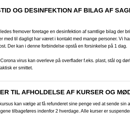
TID OG DESINFEKTION AF BILAG AF S
ledes fremover foretage en desinfektion af samtlige bilag der bri
r med til dagligt har været i kontakt med mange personer. Vi har
st. Der kan i denne forbindelse opstå en forsinkelse på 1 dag.
 Corona virus kan overleve på overflader f.eks. plast, stål og dø
ktisk er smittet.
LER TIL AFHOLDELSE AF KURSER OG MØ
 kursus kan vælge at få refunderet sine penge ved at sende sin af
ene tilbageføres indenfor 2 hverdage. Alle kurser er suspender