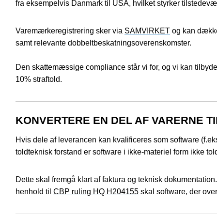
fra eksempelvis Danmark til USA, hvilket styrker tilstedevær
Varemærkeregistrering sker via
SAMVIRKET
og kan dække 
samt relevante dobbeltbeskatningsoverenskomster.
Den skattemæssige compliance står vi for, og vi kan tilbyde f
10% straftold.
KONVERTERE EN DEL AF VARERNE T
Hvis dele af leverancen kan kvalificeres som software (f.e
toldteknisk forstand er software i ikke-materiel form ikke tol
Dette skal fremgå klart af faktura og teknisk dokumentation
henhold til
CBP ruling HQ H204155
skal software, der over