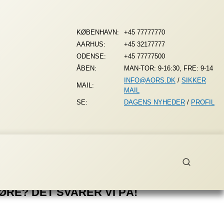
KØBENHAVN:
+45 77777770
AARHUS:
+45 32177777
ODENSE:
+45 77777500
ÅBEN:
MAN-TOR: 9-16:30, FRE: 9-14
INFO@AORS.DK
/
SIKKER
MAIL:
MAIL
SE:
DAGENS NYHEDER
/
PROFIL
ØRE? DET SVARER VI PÅ!