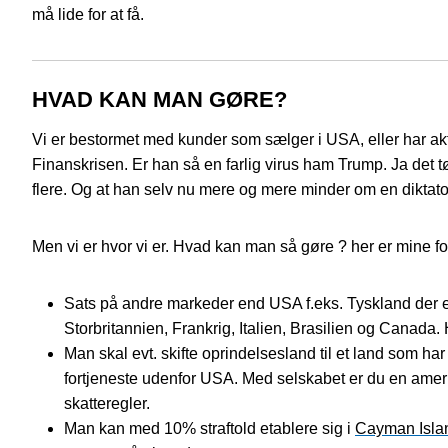
må lide for at få.
HVAD KAN MAN GØRE?
Vi er bestormet med kunder som sælger i USA, eller har akt
Finanskrisen. Er han så en farlig virus ham Trump. Ja det tø
flere. Og at han selv nu mere og mere minder om en diktato
Men vi er hvor vi er. Hvad kan man så gøre ? her er mine fo
Sats på andre markeder end USA f.eks. Tyskland der er
Storbritannien, Frankrig, Italien, Brasilien og Cana
Man skal evt. skifte oprindelsesland til et land som ha
fortjeneste udenfor USA. Med selskabet er du en ameri
skatteregler.
Man kan med 10% straftold etablere sig i
Cayman Isla