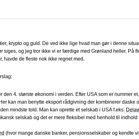
ier, krypto og guld. De ved ikke lige hvad man gør i denne situa
r siges, og jeg tror ikke vi er færdige med Grønland heller. På f
r, havde de fleste nok ikke regnet med.
rslag:
 den 4. største økonomi i verden. Efter USA som er nummer et, 
da. Her kan man benytte eksport rådgivning der kombinerer dask
r den mindste told. Man kan oprette et selskab i USA f.eks.
Dela
kansk selskab og det er mere fleksibel med henhold til indhold 
nd
(hvor mange danske banker, pensionsselskaber og kendte vir