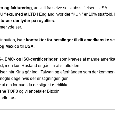
er og fakturering
, adskilt fra selve selskabsstiftelsen i USA.
U f.eks. med et LTD i England hvor der “KUN” er 10% straftold. 
kturaer der lyder på royalties
.
ter ydelser.
stribution, især
kontrakter for betalinger til dit amerikanske s
 og Mexico til USA
.
-, EMC- og ISO-certificeringer
, som kræves af mange amerika
nd
, men kun Rusland er gået fri af straftolden
ser, når Kina går ind i Taiwan og efterhånden som der kommer d
 nogle dage hvis der er stigninger igen.
af din formue, da de stiger i øjeblikket
lene TOP8 og vi anbefaler Bitcoin.
 eller os.