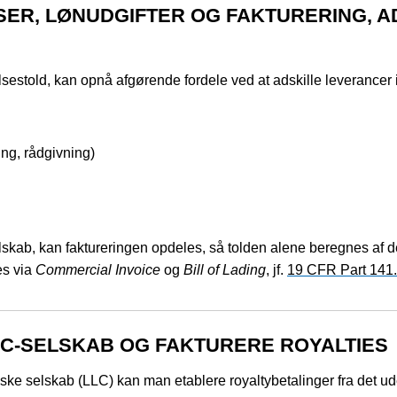
ER, LØNUDGIFTER OG FAKTURERING, AD
sestold, kan opnå afgørende fordele ved at adskille leverancer 
ing, rådgivning)
skab, kan faktureringen opdeles, så tolden alene beregnes af d
es via
Commercial Invoice
og
Bill of Lading
, jf.
19 CFR Part 141
LC-SELSKAB OG FAKTURERE ROYALTIES
ske selskab (LLC) kan man etablere royaltybetalinger fra det 