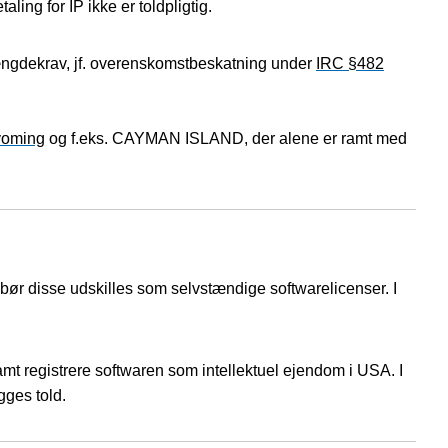
ing for IP ikke er toldpligtig.
ængdekrav, jf. overenskomstbeskatning under
IRC §482
oming
og f.eks. CAYMAN ISLAND, der alene er ramt med
 bør disse udskilles som selvstændige softwarelicenser. I
amt registrere softwaren som intellektuel ejendom i USA. I
gges told.