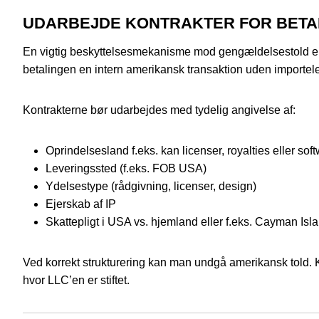
UDARBEJDE KONTRAKTER FOR BETAL
En vigtig beskyttelsesmekanisme mod gengældelsestold er a
betalingen en intern amerikansk transaktion uden importel
Kontrakterne bør udarbejdes med tydelig angivelse af:
Oprindelsesland f.eks. kan licenser, royalties eller s
Leveringssted (f.eks. FOB USA)
Ydelsestype (rådgivning, licenser, design)
Ejerskab af IP
Skattepligt i USA vs. hjemland eller f.eks. Cayman Isl
Ved korrekt strukturering kan man undgå amerikansk told.
hvor LLC’en er stiftet.