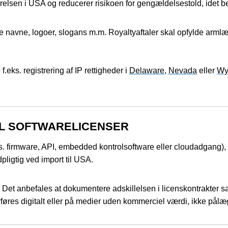
elsen i USA og reducerer risikoen for gengældelsestold, idet betal
navne, logoer, slogans m.m. Royaltyaftaler skal opfylde arml
.eks. registrering af IP rettigheder i
Delaware
,
Nevada
eller
Wy
IL SOFTWARELICENSER
ks. firmware, API, embedded kontrolsoftware eller cloudadgang),
dpligtig ved import til USA.
. Det anbefales at dokumentere adskillelsen i licenskontrakter s
føres digitalt eller på medier uden kommerciel værdi, ikke pålæ