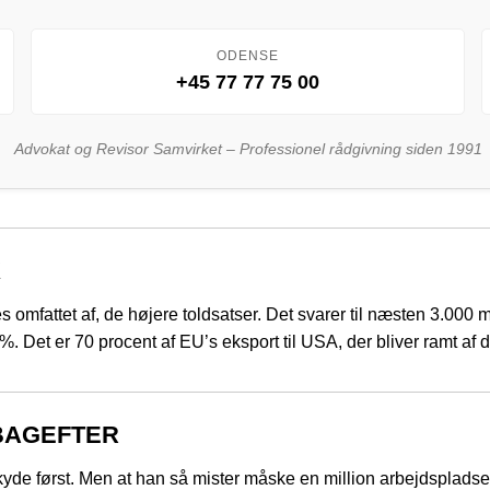
ODENSE
+45 77 77 75 00
Advokat og Revisor Samvirket – Professionel rådgivning siden 1991
K
 omfattet af, de højere toldsatser. Det svarer til næsten 3.000
 Det er 70 procent af EU’s eksport til USA, der bliver ramt af d
BAGEFTER
skyde først. Men at han så mister måske en million arbejdspladser