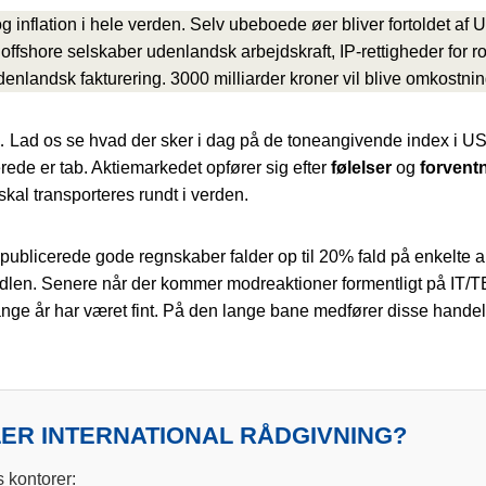
r og inflation i hele verden. Selv ubeboede øer bliver fortoldet 
offshore selskaber udenlandsk arbejdskraft, IP-rettigheder for ro
udenlandsk fakturering. 3000 milliarder kroner vil blive omkostnin
nu… Lad os se hvad der sker i dag på de toneangivende index i U
lerede er tab. Aktiemarkedet opfører sig efter
følelser
og
forvent
skal transporteres rundt i verden.
publicerede gode regnskaber falder op til 20% fald på enkelte akti
ndlen. Senere når der kommer modreaktioner formentligt på IT/
nge år har været fint. På den lange bane medfører disse handels
LER INTERNATIONAL RÅDGIVNING?
s kontorer: