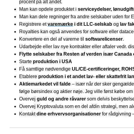
procent på alt andet.
Man kan opdele produktet i
serviceydelser, lønudgift
Man kan dele regninger fra andre selskaber uden for E
Registrere et
varemærke
i dit LLC-selskab
og
lav fa
Royalties kan også anvendes for software eller datacen
Konvertere en del af varerne til
softwarelicenser
.
Udarbejde eller lav nye kontrakter eller aftaler vedr. di
Flytte selskaber fra Resten af verden især Canada
Starte
produktion i USA
Få samtlige nødvendige
UL/CE-certificeringer, ROHS
Etablere
produktion i et andet lav- eller skattefrit la
Aktiemarkedet vil falde
– især når der sker gengældel
følge børsindex og aktier nøje. Jeg ville først købe om
Overvej
guld og andre råvarer
som delvis beskyttelse 
Overvej Kryptovaluta som en del afdin strategi, men a
Kontakt
dine erhvervsorganisationer
for rådgivning –