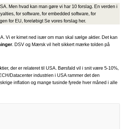
af USA. Men hvad kan man gøre vi har 10 forslag. En verden i
yalties, for software, for embedded software, for
gen for EU, foreløbigt Se vores forslag her.
SA. Vi er kimet ned især om man skal sælge aktier. Det kan
ninger
. DSV og Mærsk vil helt sikkert mærke tolden på
er, der er relateret til USA. Børsfald vil i snit være 5-10%,
TECH/Datacenter industrien i USA rammer det den
krige inflation og mange tusinde fyrede hver måned i alle