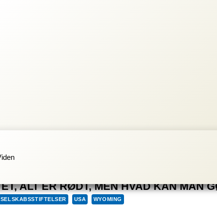
Viden
T, ALT ER RØDT, MEN HVAD KAN MAN G
SELSKABSSTIFTELSER
USA
WYOMING