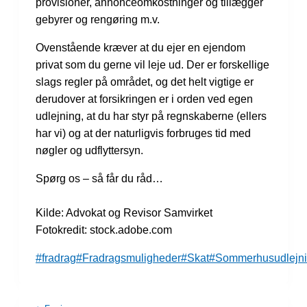
provisioner, annonceomkostninger og tillægger
gebyrer og rengøring m.v.
Ovenstående kræver at du ejer en ejendom
privat som du gerne vil leje ud. Der er forskellige
slags regler på området, og det helt vigtige er
derudover at forsikringen er i orden ved egen
udlejning, at du har styr på regnskaberne (ellers
har vi) og at der naturligvis forbruges tid med
nøgler og udflyttersyn.
Spørg os – så får du råd…
Kilde: Advokat og Revisor Samvirket
Fotokredit: stock.adobe.com
Indlæg-
#
fradrag
#
Fradragsmuligheder
#
Skat
#
Sommerhusudlejn
tags: