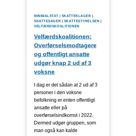
UNDLADE
AT
SKRIVE
MINIMALSTAT
|
SKATTEKLAGER
|
OM
SKATTESAGER
|
SKATTESTYRELSEN
|
EN
VELFÆRDSKOALITIONEN
4
Velfærdskoalitionen:
UGERS
FRIST
Overførselsmodtagere
TIL
og offentligt ansatte
AT
udgør knap 2 ud af 3
KLAGE,
NU
voksne
FANGER
BORDET
I dag er det sådan at 2 ud af 3
MENER
personer i den voksne
STYRELSEN
befolkning er enten offentligt
ansatte eller på
overførselsindkomst i 2022.
Dermed udgør gruppen, som
man også kan kalde