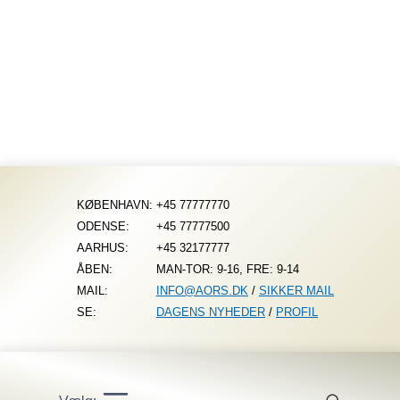
Fortsæt
til
indhold
KØBENHAVN:
+45 77777770
ODENSE:
+45 77777500
AARHUS:
+45 32177777
ÅBEN:
MAN-TOR: 9-16, FRE: 9-14
MAIL:
INFO@AORS.DK
/
SIKKER MAIL
SE:
DAGENS NYHEDER
/
PROFIL