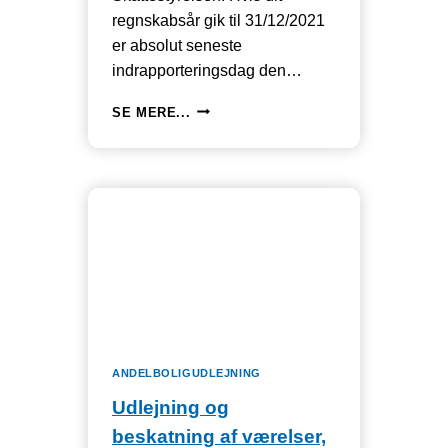
regnskabsår gik til 31/12/2021
er absolut seneste
indrapporteringsdag den…
VEJLEDNING
SE MERE...
TIL
ÅRSAFSLUTNING
OG
SELVANGIVELSER
FOR
ÅRSREGNSKABET
2021
ANDELBOLIGUDLEJNING
Udlejning og
beskatning af værelser,