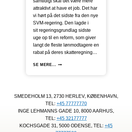
samtidigt skal det være mere
attraktivt at have et job. Det har
vi hørt på det sidste fra den nye
SVM-regering. Den lagde i
sit regeringsgrundlag sidste
uge op til en reform, som giver
langt de fleste lønmodtagere en
rabat på deres skatteregning…
SVM
SE MERE...
REGERINGEN:
JO
MERE
DU
TJENER
SMEDEHOLM 13, 2730 HERLEV, KØBENHAVN,
HO
TEL:
+45 77777770
FLERE
SKATTELETTELSER: SE,
INGE LEHMANNS GADE 10, 8000 AARHUS,
HVAD
TEL:
+45 32177777
DET
KOCHSGADE 31, 5000 ODENSE, TEL:
+45
KAN