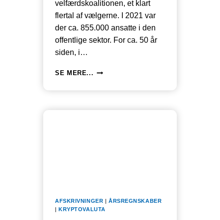
velfærdskoalitionen, et klart
flertal af vælgerne. I 2021 var
der ca. 855.000 ansatte i den
offentlige sektor. For ca. 50 år
siden, i…
VELFÆRDSKOALITIONEN:
SE MERE...
OVERFØRSELSMODTAGERE
OG
OFFENTLIGT
ANSATTE
UDGØR
KNAP
2
UD
AF
3
VOKSNE
AFSKRIVNINGER
|
ÅRSREGNSKABER
|
KRYPTOVALUTA