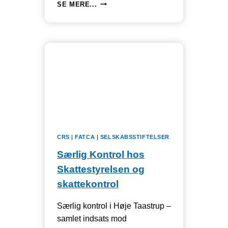
UDLEJNING
SE MERE...
OG
BESKATNING
AF
VÆRELSER,
LEJLIGHEDER,
ANDELSBOLIGER
OG
VILLAER
CRS
|
FATCA
|
SELSKABSSTIFTELSER
Særlig Kontrol hos
Skattestyrelsen og
skattekontrol
Særlig kontrol i Høje Taastrup –
samlet indsats mod