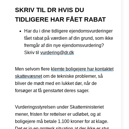
SKRIV TIL DR HVIS DU
TIDLIGERE HAR FÅET RABAT
Har du i dine tidligere ejendomsvurderinger
fået rabat på værdien af din grund, som ikke
fremgår af din nye ejendomsvurdering?
Skriv til
vurdering@dr.dk
Men selvom flere
klemte boligejere har kontaktet
skattevæsnet
om de tekniske problemer, så
bliver de mødt med en lukket dør, når de
forsøger at få genstartet deres sager.
Vurderingsstyrelsen under Skatteministeriet
mener, fristen for rettelser er udløbet, og at
boligejere må betale 1.100 kroner for at klage.
Det er jo en grotesk situation at der ikke er styr