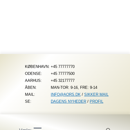
Fortsæt
til
indhold
KØBENHAVN:
+45 77777770
ODENSE:
+45 77777500
AARHUS:
+45 32177777
ÅBEN:
MAN-TOR: 9-16, FRE: 9-14
MAIL:
INFO@AORS.DK
/
SIKKER MAIL
SE:
DAGENS NYHEDER
/
PROFIL