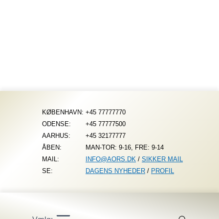
Fortsæt
til
indhold
KØBENHAVN:
+45 77777770
ODENSE:
+45 77777500
AARHUS:
+45 32177777
ÅBEN:
MAN-TOR: 9-16, FRE: 9-14
MAIL:
INFO@AORS.DK
/
SIKKER MAIL
SE:
DAGENS NYHEDER
/
PROFIL