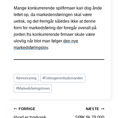
Mange konkurrerende spilfirmaer kan dog ånde
lettet op, da markedensføringen skal være
uetisk, og det fremgår således ikke at denne
form for markedsføring der foregår overalt på
jorden fra konkurrerende firmaer skule være
ulovlig når blot man følger
den nye
markedsføringslov
.
Indlæg-
#
annoncering
#
Forbrugerombudsmanden
tags:
#
Markedsføringsloven
INDLÆGSNAVIGATION
FORRIGE
NÆSTE
Hvad er hvidvask,
SØIK fik 79.000