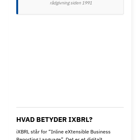
rådgivning siden 1991
HVAD BETYDER IXBRL?
iXBRL står for “Inline eXtensible Business
Reporting Language”. Det er et digitalt