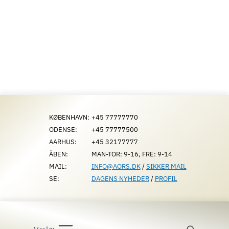
Fortsæt
til
indhold
KØBENHAVN:
+45 77777770
ODENSE:
+45 77777500
AARHUS:
+45 32177777
ÅBEN:
MAN-TOR: 9-16, FRE: 9-14
MAIL:
INFO@AORS.DK
/
SIKKER MAIL
SE:
DAGENS NYHEDER
/
PROFIL