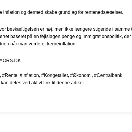
re inflation og dermed skabe grundlag for rentenedsættelser.
hvor beskæftigelsen er høj, men ikke længere stigende i samme 
rret baseret på en fejlslagen penge og immigrationspolitik, der
trien når man vurderer kerneinflation.
t, AORS.DK
#Rente, #Inflation, #Kongetallet, #Økonomi, #Centralbank
kan deles ved aktivt link til denne artikel.