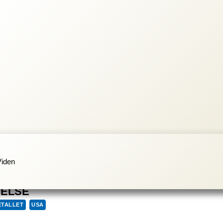
Viden
GELSE
TALLET
USA