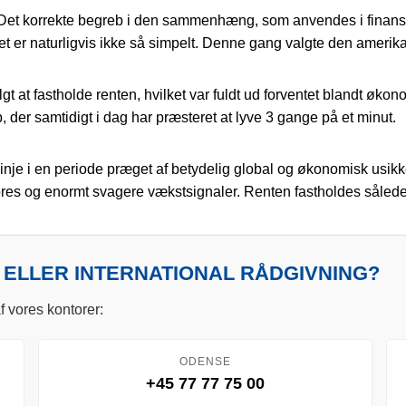
Det korrekte begreb i den sammenhæng, som anvendes i finansie
det er naturligvis ikke så simpelt. Denne gang valgte den amerika
at fastholde renten, hvilket var fuldt ud forventet blandt økono
der samtidigt i dag har præsteret at lyve 3 gange på et minut.
ig linje i en periode præget af betydelig global og økonomisk usi
spres og enormt svagere vækstsignaler. Renten fastholdes sålede
 ELLER INTERNATIONAL RÅDGIVNING?
f vores kontorer:
ODENSE
+45 77 77 75 00