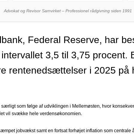
Advokat og Revisor Samvirket – Professionel rådgivning siden 1991
bank, Federal Reserve, har besl
ntervallet 3,5 til 3,75 procent. 
ere rentenedsættelser i 2025 på
t, særligt som følge af udviklingen i Mellemøsten, hvor konsek
et vil svække hele verdensøkonomien.
mpet jobvækst samt en fortsat forhøjet inflation som centrale å