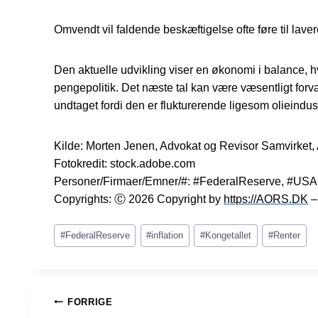
Omvendt vil faldende beskæftigelse ofte føre til lave
Den aktuelle udvikling viser en økonomi i balance, 
pengepolitik. Det næste tal kan være væsentligt forvæ
undtaget fordi den er flukturerende ligesom olieindus
Kilde: Morten Jenen, Advokat og Revisor Samvirke
Fotokredit: stock.adobe.com
Personer/Firmaer/Emner/#: #FederalReserve, #USA, 
Copyrights: Ⓒ 2026 Copyright by
https://AORS.DK
– 
Indlæg-
#
FederalReserve
#
inflation
#
Kongetallet
#
Renter
tags:
INDLÆGSNAVIGATION
FORRIGE