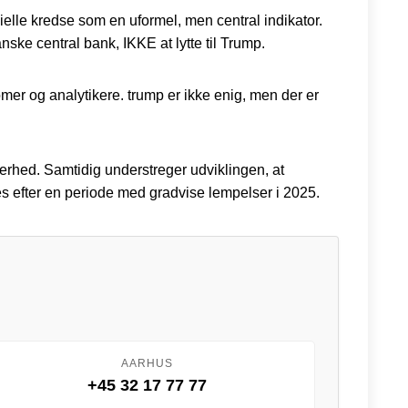
lle kredse som en uformel, men central indikator.
nske central bank, IKKE at lytte til Trump.
mer og analytikere. trump er ikke enig, men der er
kkerhed. Samtidig understreger udviklingen, at
s efter en periode med gradvise lempelser i 2025.
AARHUS
+45 32 17 77 77