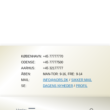
Fortsæt
til
indhold
KØBENHAVN:
+45 77777770
ODENSE:
+45 77777500
AARHUS:
+45 32177777
ÅBEN:
MAN-TOR: 9-16, FRE: 9-14
MAIL:
INFO@AORS.DK
/
SIKKER MAIL
SE:
DAGENS NYHEDER
/
PROFIL