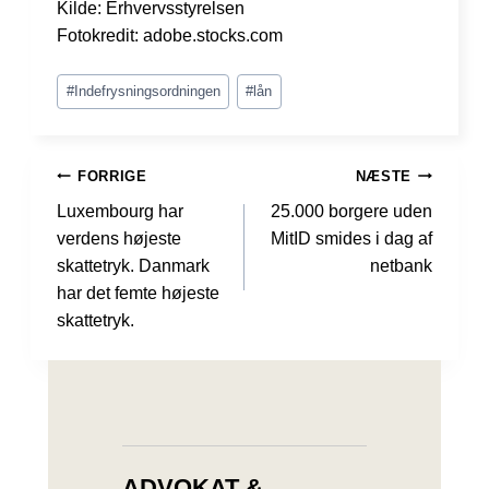
Kilde: Erhvervsstyrelsen
Fotokredit: adobe.stocks.com
Indlæg-
#
Indefrysningsordningen
#
lån
tags:
INDLÆGSNAVIGATION
FORRIGE
NÆSTE
Luxembourg har
25.000 borgere uden
verdens højeste
MitID smides i dag af
skattetryk. Danmark
netbank
har det femte højeste
skattetryk.
ADVOKAT &