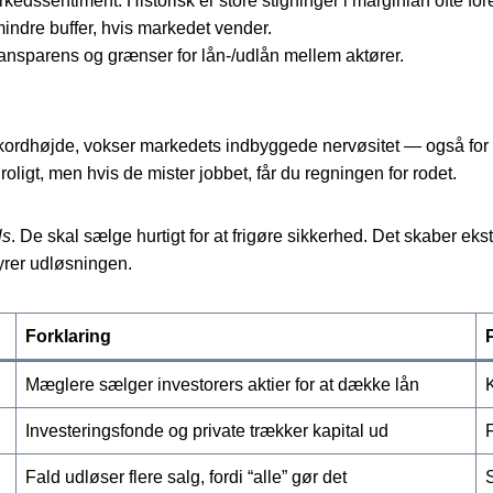
ssentiment: Historisk er store stigninger i margin­lån ofte fo
mindre buffer, hvis markedet vender.
transparens og grænser for lån-/udlån mellem aktører.
ekordhøjde, vokser markedets indbyggede nervøsitet — også for de
oligt, men hvis de mister jobbet, får du regningen for rodet.
ls
. De skal sælge hurtigt for at frigøre sikkerhed. Det skaber eks
 styrer udløsningen.
Forklaring
Mæglere sælger investorers aktier for at dække lån
Investeringsfonde og private trækker kapital ud
Fald udløser flere salg, fordi “alle” gør det