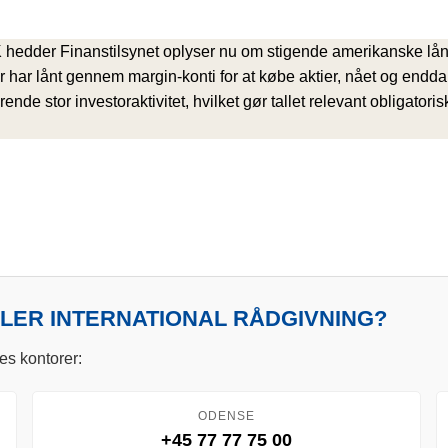
edder Finanstilsynet oplyser nu om stigende amerikanske lån til 
har lånt gennem margin-konti for at købe aktier, nået og endd
ende stor investoraktivitet, hvilket gør tallet relevant obligator
LLER INTERNATIONAL RÅDGIVNING?
es kontorer:
ODENSE
+45 77 77 75 00