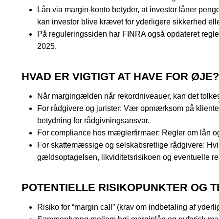
Lån via margin-konto betyder, at investor låner penge
kan investor blive krævet for yderligere sikkerhed elle
På reguleringssiden har FINRA også opdateret regler 
2025.
HVAD ER VIGTIGT AT HAVE FOR ØJE?
Når margingælden når rekordniveauer, kan det tolkes 
For rådgivere og jurister: Vær opmærksom på klienters
betydning for rådgivningsansvar.
For compliance hos mæglerfirmaer: Regler om lån o
For skattemæssige og selskabsretlige rådgivere: Hvis s
gældsoptagelsen, likviditetsrisikoen og eventuelle r
POTENTIELLE RISIKOPUNKTER OG 
Risiko for “margin call” (krav om indbetaling af yderl