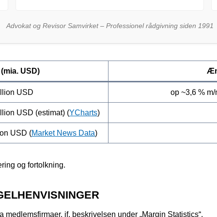
Advokat og Revisor Samvirket – Professionel rådgivning siden 1991
 (mia. USD)
Æn
illion USD
op ~3,6 % m/
llion USD (estimat) (
YCharts
)
lion USD (
Market News Data
)
ing og fortolkning.
GELHENVISNINGER
medlemsfirmaer, jf. beskrivelsen under „Margin Statistics“.