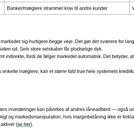
Banker/mæglere strammer krav til andre kunder
V
rkedet sig hurtigere begge veje. Det gør det sværere for langsi
siden ud. Selv store selskaber får pludselige dyk.
t indirekte, fordi de følger markedet automatisk. Det betyder, 
 enkelte mæglere, kan et større fald true hele systemets kredi
lienters investeringer kan påvirkes af andres låneadfærd — ogs
ligt og markedsmanipulation, hvis marginbelåning ikke er forkl
aktiver (
se her
).