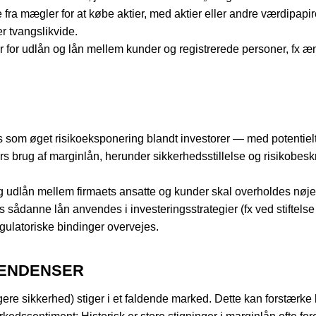
 fra mægler for at købe aktier, med aktier eller andre værdipapir
r tvangs­likvide.
for udlån og lån mellem kunder og registrerede personer, fx ænd
som øget risikoeksponering blandt investorer — med potentielt s
 brug af margin­lån, herunder sikkerhedsstillelse og risikobeskri
g udlån mellem firmaets ansatte og kunder skal overholdes nø
ådanne lån anvendes i investeringsstrategier (fx ved stiftelse af
egulatoriske bindinger overvejes.
TENDENSER
igere sikkerhed) stiger i et faldende marked. Dette kan forstærke