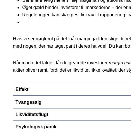
Sammenhæng mellem høj margin­lån og euforisk marked
Øget gæld binder investorer til markederne – der er 
Reguleringen kan skærpes, fx krav til rapportering, 
Hvis vi ser nøgternt på det: når margingælden stiger til r
med nogen, der har taget pant i deres halvdel. Du kan bo r
Når markedet falder, får de gearede investorer
margin cal
aktier bliver ramt, fordi det er likviditet, ikke kvalitet, der
Effekt
Tvangssalg
Likviditetsflugt
Psykologisk panik