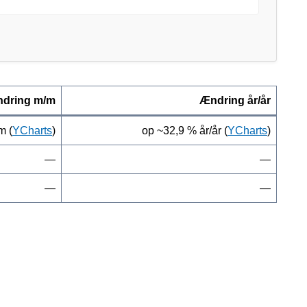
dring m/m
Ændring år/år
m (
YCharts
)
op ~32,9 % år/år (
YCharts
)
—
—
—
—