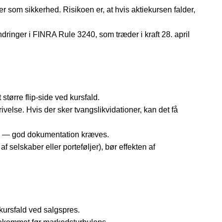
er som sikkerhed. Risikoen er, at hvis aktiekursen falder,
ringer i ­FINRA Rule 3240, som træder i kraft 28. april
tørre flip-side ved kursfald.
velse. Hvis der sker tvangs­likvidationer, kan det få
je — god dokumentation kræves.
 selskaber eller porteføljer), bør effekten af
 kursfald ved salgspres.