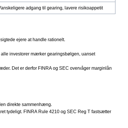
anskeligere adgang til gearing, lavere risikoappetit
gtede ejere at handle rationelt.
at alle investorer mærker gearingsbølgen, uanset
tkæder. Det er derfor FINRA og SEC overvåger marginlån
å uden direkte sammenhæng.
aret tydeligt. FINRA Rule 4210 og SEC Reg T fastsætter