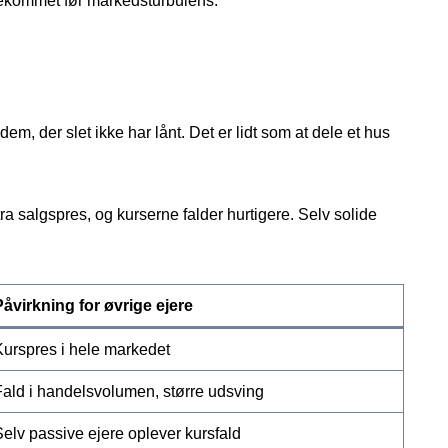
rekommet før markeds­turbulens.
m, der slet ikke har lånt. Det er lidt som at dele et hus
tra salgspres, og kurserne falder hurtigere. Selv solide
Påvirkning for øvrige ejere
Kurspres i hele markedet
Fald i handelsvolumen, større udsving
Selv passive ejere oplever kursfald