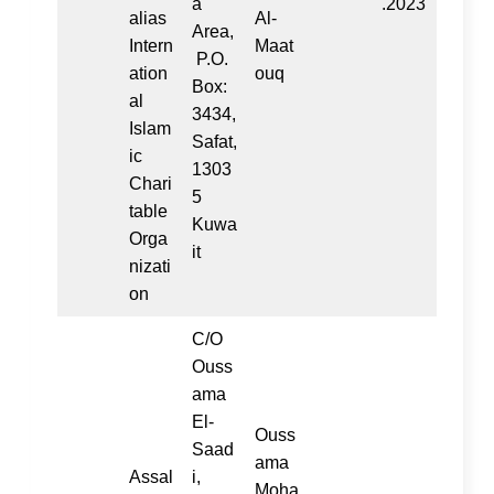
a
.2023
alias
Al-
Area,
Intern
Maat
P.O.
ation
ouq
Box:
al
3434,
Islam
Safat,
ic
1303
Chari
5
table
Kuwa
Orga
it
nizati
on
C/O
Ouss
ama
El-
Ouss
Saad
ama
Assal
i,
Moha