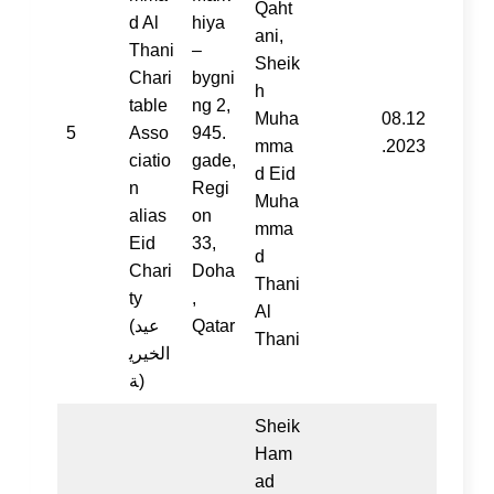
Qaht
d Al
hiya
ani,
Thani
–
Sheik
Chari
bygni
h
table
ng 2,
Muha
08.12
5
Asso
945.
mma
.2023
ciatio
gade,
d Eid
n
Regi
Muha
alias
on
mma
Eid
33,
d
Chari
Doha
Thani
ty
,
Al
(عيد
Qatar
Thani
الخيري
ة)
Sheik
Ham
ad