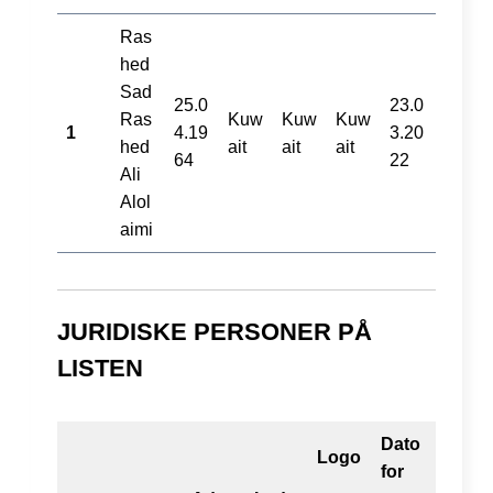
Ras
hed
Sad
25.0
23.0
Ras
Kuw
Kuw
Kuw
1
4.19
3.20
hed
ait
ait
ait
64
22
Ali
Alol
aimi
JURIDISKE PERSONER PÅ
LISTEN
Dato
Logo
for