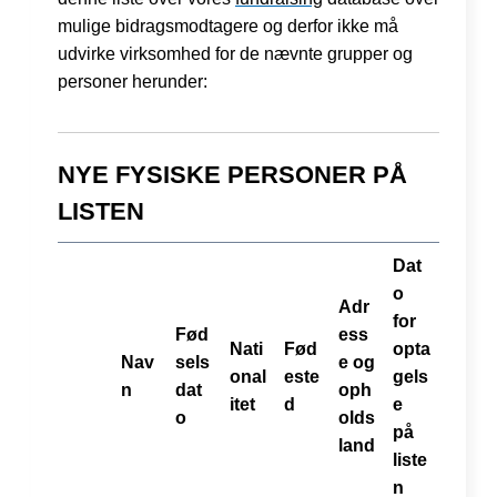
mulige bidragsmodtagere og derfor ikke må
udvirke virksomhed for de nævnte grupper og
personer herunder:
NYE FYSISKE PERSONER PÅ
LISTEN
Dat
o
Adr
for
Fød
ess
Nati
Fød
opta
Nav
sels
e og
onal
este
gels
n
dat
oph
itet
d
e
o
olds
på
land
liste
n