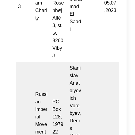
am
Rose
05.07
3
mad
Chari
nhøj
.2023
El
ty
Allé
Saad
3, st.
i
tv,
8260
Viby
J.
Stani
slav
Anat
olyev
Russi
ich
an
PO
Voro
Imper
Box
byev,
ial
128,
Deni
Move
1979
s
ment
22