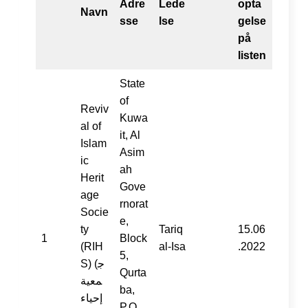
Adre
Lede
opta
Navn
sse
lse
gelse
på
listen
State
of
Reviv
Kuwa
al of
it, Al
Islam
Asim
ic
ah
Herit
Gove
age
rnorat
Socie
e,
ty
Tariq
15.06
1
Block
(RIH
al-Isa
.2022
5,
S) (ج
Qurta
معية
ba,
إحياء
P.O.