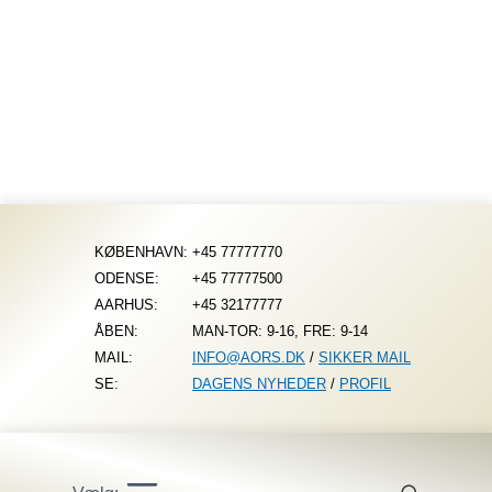
Fortsæt
til
indhold
KØBENHAVN:
+45 77777770
ODENSE:
+45 77777500
AARHUS:
+45 32177777
ÅBEN:
MAN-TOR: 9-16, FRE: 9-14
MAIL:
INFO@AORS.DK
/
SIKKER MAIL
SE:
DAGENS NYHEDER
/
PROFIL