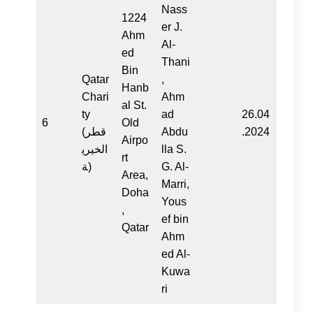
Nass
1224
er J.
Ahm
Al-
ed
Thani
Bin
Qatar
,
Hanb
Chari
Ahm
al St.
ty
ad
26.04
6
Old
(قطر
Abdu
.2024
Airpo
الخيري
lla S.
rt
ة)
G. Al-
Area,
Marri,
Doha
Yous
,
ef bin
Qatar
Ahm
ed Al-
Kuwa
ri