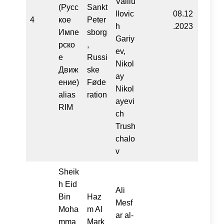
Valliu
(Русс
Sankt
llovic
08.12
4
кое
Peter
h
.2023
Импе
sborg
Gariy
рско
,
ev,
е
Russi
Nikol
Движ
ske
ay
ениe)
Føde
Nikol
alias
ration
ayevi
RIM
ch
Trush
chalo
v
Sheik
h Eid
Ali
Bin
Haz
Mesf
Moha
m Al
ar al-
mma
Mark