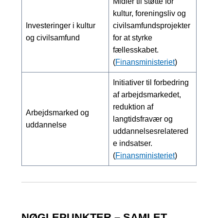
Midler til støtte for
kultur, foreningsliv og
Investeringer i kultur
civilsamfundsprojekter
og civilsamfund
for at styrke
fællesskabet.
(
Finansministeriet
)
Initiativer til forbedring
af arbejdsmarkedet,
reduktion af
Arbejdsmarked og
langtidsfravær og
uddannelse
uddannelsesrelatered
e indsatser.
(
Finansministeriet
)
NØGLEPUNKTER – SAMLET