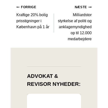
INDLÆGSNAVIGATION
FORRIGE
NÆSTE
Kraftige 20% bolig
Milliardstor
prisstigninger i
styrkelse af politi og
København på 1 år
anklagemyndighed
op til 12.000
medarbejdere
ADVOKAT &
REVISOR NYHEDER: