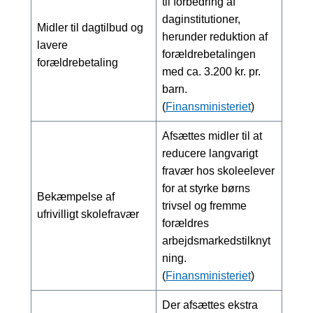
til forbedring af
daginstitutioner,
Midler til dagtilbud og
herunder reduktion af
lavere
forældrebetalingen
forældrebetaling
med ca. 3.200 kr. pr.
barn.
(
Finansministeriet
)
Afsættes midler til at
reducere langvarigt
fravær hos skoleelever
for at styrke børns
Bekæmpelse af
trivsel og fremme
ufrivilligt skolefravær
forældres
arbejdsmarkedstilknyt
ning.
(
Finansministeriet
)
Der afsættes ekstra