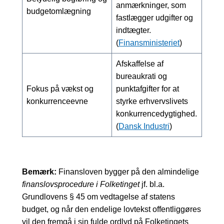
anmærkninger, som
budgetomlægning
fastlægger udgifter og
indtægter.
(
Finansministeriet
)
Afskaffelse af
bureaukrati og
Fokus på vækst og
punktafgifter for at
konkurrenceevne
styrke erhvervslivets
konkurrencedygtighed.
(
Dansk Industri
)
Bemærk:
Finansloven bygger på den almindelige
finanslovsprocedure i Folketinget
jf. bl.a.
Grundlovens § 45 om vedtagelse af statens
budget, og når den endelige lovtekst offentliggøres
vil den fremgå i sin fulde ordlyd på Folketingets