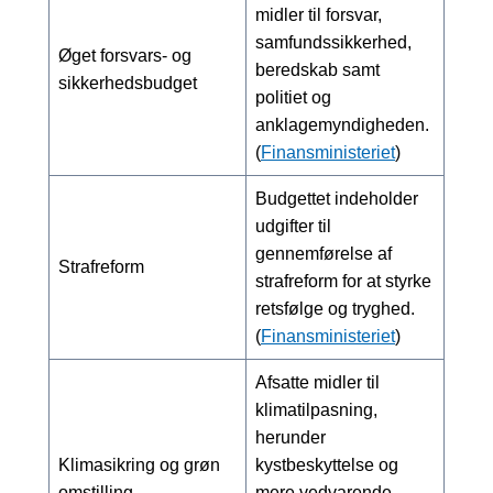
midler til forsvar,
samfundssikkerhed,
Øget forsvars- og
beredskab samt
sikkerhedsbudget
politiet og
anklagemyndigheden.
(
Finansministeriet
)
Budgettet indeholder
udgifter til
gennemførelse af
Strafreform
strafreform for at styrke
retsfølge og tryghed.
(
Finansministeriet
)
Afsatte midler til
klimatilpasning,
herunder
Klimasikring og grøn
kystbeskyttelse og
omstilling
mere vedvarende