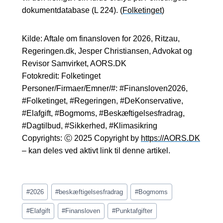
dokumentdatabase (L 224). (
Folketinget
)
Kilde: Aftale om finansloven for 2026, Ritzau,
Regeringen.dk, Jesper Christiansen, Advokat og
Revisor Samvirket, AORS.DK
Fotokredit: Folketinget
Personer/Firmaer/Emner/#: #Finansloven2026,
#Folketinget, #Regeringen, #DeKonservative,
#Elafgift, #Bogmoms, #Beskæftigelsesfradrag,
#Dagtilbud, #Sikkerhed, #Klimasikring
Copyrights: Ⓒ 2025 Copyright by
https://AORS.DK
– kan deles ved aktivt link til denne artikel.
Indlæg-
#
2026
#
beskæftigelsesfradrag
#
Bogmoms
tags:
#
Elafgift
#
Finansloven
#
Punktafgifter