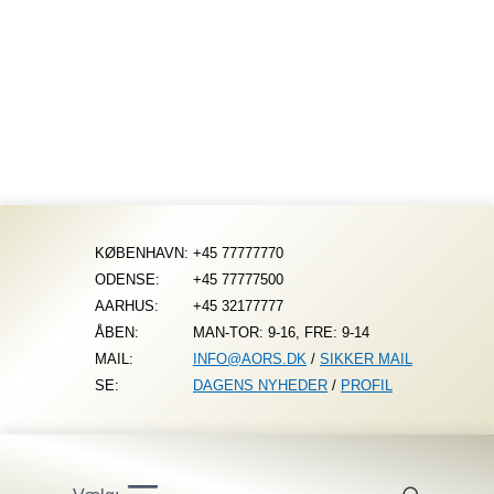
Fortsæt
til
indhold
KØBENHAVN:
+45 77777770
ODENSE:
+45 77777500
AARHUS:
+45 32177777
ÅBEN:
MAN-TOR: 9-16, FRE: 9-14
MAIL:
INFO@AORS.DK
/
SIKKER MAIL
SE:
DAGENS NYHEDER
/
PROFIL