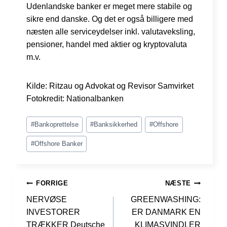
Udenlandske banker er meget mere stabile og
sikre end danske. Og det er også billigere med
næsten alle serviceydelser inkl. valutaveksling,
pensioner, handel med aktier og kryptovaluta
m.v.
Kilde: Ritzau og Advokat og Revisor Samvirket
Fotokredit: Nationalbanken
Indlæg-
#
Bankoprettelse
#
Banksikkerhed
#
Offshore
tags:
#
Offshore Banker
INDLÆGSNAVIGATION
FORRIGE
NÆSTE
NERVØSE
GREENWASHING:
INVESTORER
ER DANMARK EN
TRÆKKER Deutsche
KLIMASVINDLER