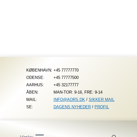
Fortsæt
til
indhold
KØBENHAVN:
+45 77777770
ODENSE:
+45 77777500
AARHUS:
+45 32177777
ÅBEN:
MAN-TOR: 9-16, FRE: 9-14
MAIL:
INFO@AORS.DK
/
SIKKER MAIL
SE:
DAGENS NYHEDER
/
PROFIL