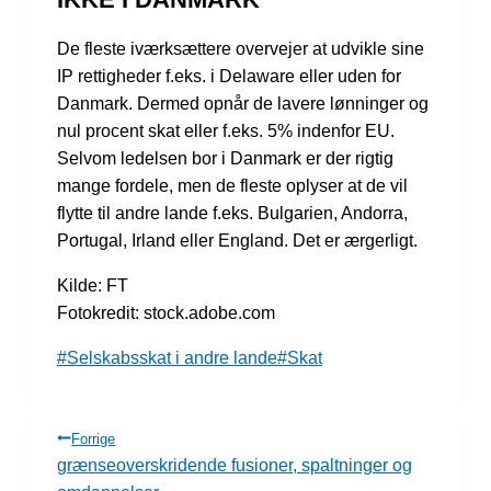
De fleste iværksættere overvejer at udvikle sine
IP rettigheder f.eks. i Delaware eller uden for
Danmark. Dermed opnår de lavere lønninger og
nul procent skat eller f.eks. 5% indenfor EU.
Selvom ledelsen bor i Danmark er der rigtig
mange fordele, men de fleste oplyser at de vil
flytte til andre lande f.eks. Bulgarien, Andorra,
Portugal, Irland eller England. Det er ærgerligt.
Kilde: FT
Fotokredit: stock.adobe.com
Indlæg-
#
Selskabsskat i andre lande
#
Skat
tags:
INDLÆGSNAVIGATION
Forrige
grænseoverskridende fusioner, spaltninger og