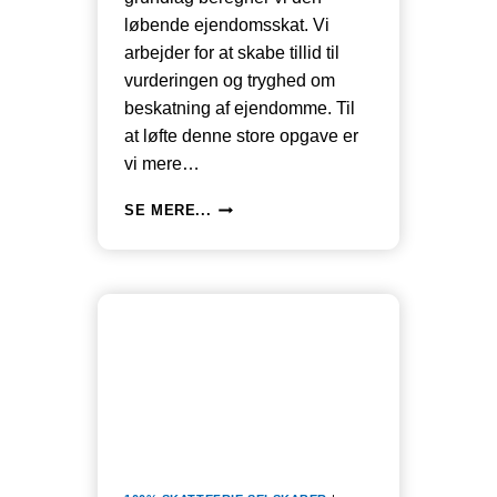
løbende ejendomsskat. Vi
arbejder for at skabe tillid til
vurderingen og tryghed om
beskatning af ejendomme. Til
at løfte denne store opgave er
vi mere…
VURDERINGSSTYRELSEN
SE MERE...
SNYDER
BORGERNE
MED
LINKS
DER
IKKE
VIRKER
OG
VED
AT
UNDLADE
AT
SKRIVE