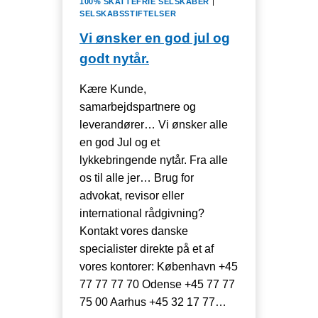
100% SKATTEFRIE SELSKABER
|
OM
SELSKABSSTIFTELSER
EN
Vi ønsker en god jul og
4
UGERS
godt nytår.
FRIST
TIL
Kære Kunde,
AT
samarbejdspartnere og
KLAGE,
leverandører… Vi ønsker alle
NU
FANGER
en god Jul og et
BORDET
lykkebringende nytår. Fra alle
MENER
os til alle jer… Brug for
STYRELSEN
advokat, revisor eller
international rådgivning?
Kontakt vores danske
specialister direkte på et af
vores kontorer: København +45
77 77 77 70 Odense +45 77 77
75 00 Aarhus +45 32 17 77…