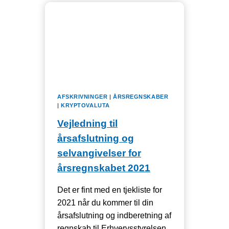
ANSATTE
UDGØR
KNAP
2
UD
AF
3
VOKSNE
AFSKRIVNINGER
|
ÅRSREGNSKABER
|
KRYPTOVALUTA
Vejledning til
årsafslutning og
selvangivelser for
årsregnskabet 2021
Det er fint med en tjekliste for
2021 når du kommer til din
årsafslutning og indberetning af
regnskab til Erhvervsstyrelsen