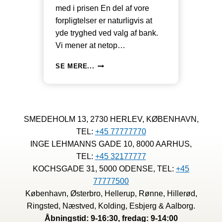
med i prisen En del af vore
forpligtelser er naturligvis at
yde tryghed ved valg af bank.
Vi mener at netop…
TOP100
SE MERE...
+
TOP500
LIST
OF
THE
SMEDEHOLM 13, 2730 HERLEV, KØBENHAVN,
BIGGEST
TEL:
+45 77777770
INTERNATIONAL
BANK
INGE LEHMANNS GADE 10, 8000 AARHUS,
RANKING
TEL:
+45 32177777
KOCHSGADE 31, 5000 ODENSE, TEL:
+45
77777500
København, Østerbro, Hellerup, Rønne, Hillerød,
Ringsted, Næstved, Kolding, Esbjerg & Aalborg.
Åbningstid: 9-16:30, fredag: 9-14:00