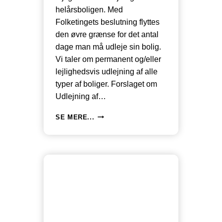
helårsboligen. Med
Folketingets beslutning flyttes
den øvre grænse for det antal
dage man må udleje sin bolig.
Vi taler om permanent og/eller
lejlighedsvis udlejning af alle
typer af boliger. Forslaget om
Udlejning af…
UDLEJNING
SE MERE...
OG
BESKATNING
AF
VÆRELSER,
LEJLIGHEDER,
ANDELSBOLIGER
OG
VILLAER