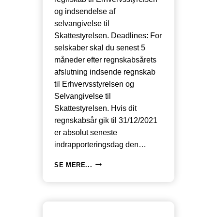
og indsendelse af
selvangivelse til
Skattestyrelsen. Deadlines: For
selskaber skal du senest 5
måneder efter regnskabsårets
afslutning indsende regnskab
til Erhvervsstyrelsen og
Selvangivelse til
Skattestyrelsen. Hvis dit
regnskabsår gik til 31/12/2021
er absolut seneste
indrapporteringsdag den…
VEJLEDNING
SE MERE...
TIL
ÅRSAFSLUTNING
OG
SELVANGIVELSER
FOR