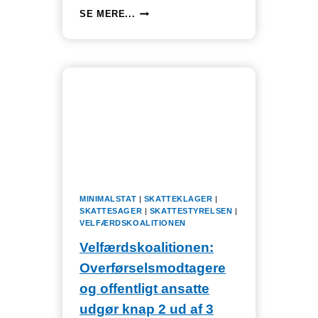
VI
SE MERE...
ØNSKER
EN
GOD
JUL
OG
GODT
NYTÅR.
MINIMALSTAT
|
SKATTEKLAGER
|
SKATTESAGER
|
SKATTESTYRELSEN
|
VELFÆRDSKOALITIONEN
Velfærdskoalitionen:
Overførselsmodtagere
og offentligt ansatte
udgør knap 2 ud af 3