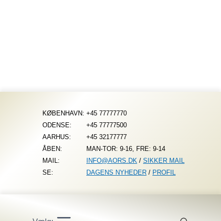
Fortsæt
til
indhold
KØBENHAVN:
+45 77777770
ODENSE:
+45 77777500
AARHUS:
+45 32177777
ÅBEN:
MAN-TOR: 9-16, FRE: 9-14
MAIL:
INFO@AORS.DK
/
SIKKER MAIL
SE:
DAGENS NYHEDER
/
PROFIL