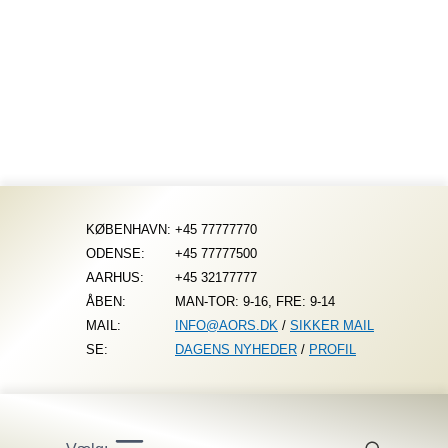
Fortsæt
til
indhold
KØBENHAVN:
+45 77777770
ODENSE:
+45 77777500
AARHUS:
+45 32177777
ÅBEN:
MAN-TOR: 9-16, FRE: 9-14
MAIL:
INFO@AORS.DK
/
SIKKER MAIL
SE:
DAGENS NYHEDER
/
PROFIL