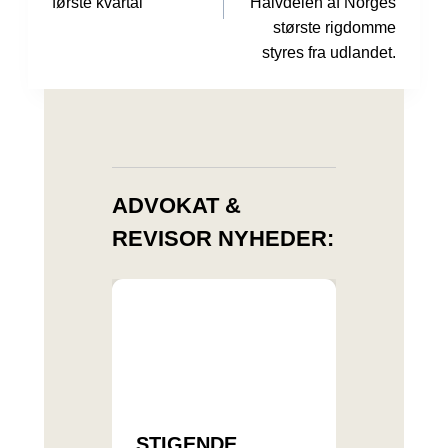
første kvartal
Halvdelen af Norges
største rigdomme
styres fra udlandet.
ADVOKAT &
REVISOR NYHEDER:
STIGENDE