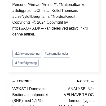
Personer/Firmaer/Emner/#: #Nationalbanken,
#Boligpriser, #ChristianKettelThomsen,
#LiseNytoftBergmann, #NordeaKredit
Copyrights: Ⓒ 2024 Copyright by
https://AORS.DK – kan deles ved aktivt link til
denne artikel.
Indlæg-
#
Lånekonvertering
#
Lånemuligheder
tags:
#
Lånerådgivning
INDLÆGSNAVIGATION
FORRIGE
NÆSTE
VÆKST I Danmarks
ANALYSE: Når
Bruttonationalprodukt
VELHAVERE OG
(BNP) med 1,1 % i
formuer flygter: