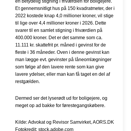
en betydelig stigning i friværdien for boligejere.
Et gennemsnitligt hus på 150 kvadratmeter, der i
2022 kostede knap 4,0 millioner kroner, vil stige
til lige over 4,4 millioner kroner i 2026. Dette
svarer til en samlet stigning i friværdien på
400.000 kroner. Det er det samme som ca.
11.111 kr. skattefrit pr. måned i gevinst for de
fleste i 36 måneder. Oven i denne gevinst kan
man lægge evt. gevinster på låneomlægninger
som følge af den lavere rente som kan give
lavere ydelser, eller man kan få taget en del af
restgælden.
Dermed ser det lyserødt ud for boligejere, og
meget op ad bakke for førestegangskøbere.
Kilde: Advokat og Revisor Samvirket, AORS.DK
Fotokredit: stock.adobe.com