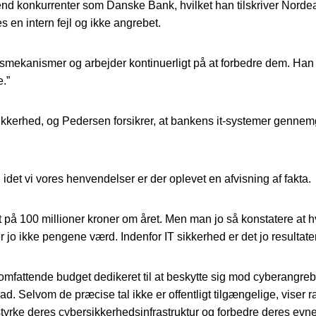
nd konkurrenter som Danske Bank, hvilket han tilskriver Norde
en intern fejl og ikke angrebet.
mekanismer og arbejder kontinuerligt på at forbedre dem. Han ti
e.”
ikkerhed, og Pedersen forsikrer, at bankens it-systemer gennemg
det vi vores henvendelser er der oplevet en afvisning af fakta.
t på 100 millioner kroner om året. Men man jo så konstatere at
r jo ikke pengene værd. Indenfor IT sikkerhed er det jo resultate
t omfattende budget dedikeret til at beskytte sig mod cyberangre
d. Selvom de præcise tal ikke er offentligt tilgængelige, viser 
t styrke deres cybersikkerhedsinfrastruktur og forbedre deres e