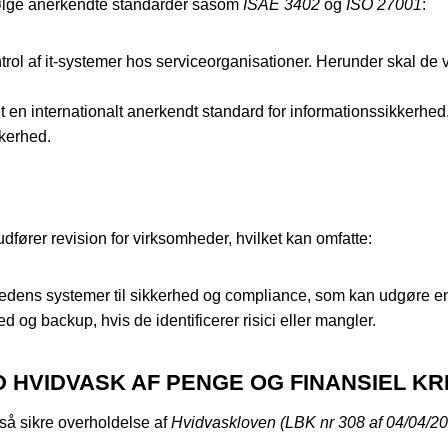
 følge anerkendte standarder såsom
ISAE 3402
og
ISO 27001
:
ntrol af it-systemer hos serviceorganisationer. Herunder skal de 
et en internationalt anerkendt standard for informationssikkerhe
kkerhed.
udfører revision for virksomheder, hvilket kan omfatte:
edens systemer til sikkerhed og compliance, som kan udgøre en 
ed og backup, hvis de identificerer risici eller mangler.
HVIDVASK AF PENGE OG FINANSIEL KRI
også sikre overholdelse af
Hvidvaskloven (LBK nr 308 af 04/04/2