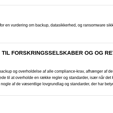
t for en vurdering om backup, datasikkerhed, og ransomware sik
LD TIL FORSKRINGSSELSKABER OG OG RE
d, backup og overholdelse af alle compliance-krav, afhænger af d
ede til at overholde en række regler og standarder, især når det 
r nogle af de væsentlige lovgrundlag og standarder, der har bety