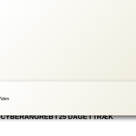
Viden
CYBERANGREB I 25 DAGE I TRÆK