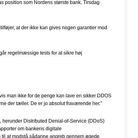
as position som Nordens største bank. Tirsdag
lføjer, at der ikke kan gives nogen garantier mod
år regelmæssige tests for at sikre høj
 hvis man ikke for de penge kan lave en sikker DDOS
rne der tæller. De er jo absolut fraværende her.”
b, herunder Distributed Denial-of-Service (DDoS)
rapporter om bankens digitale
vne til at modstå sådanne angreb gennem øgede