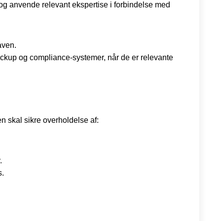
u og anvende relevant ekspertise i forbindelse med
aven.
ackup og compliance-systemer, når de er relevante
en skal sikre overholdelse af:
.
s.