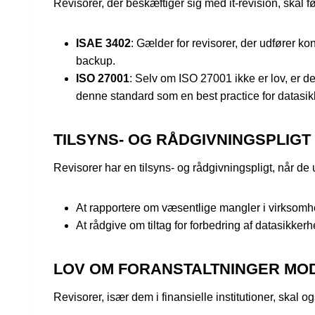
Revisorer, der beskæftiger sig med it-revision, skal
ISAE 3402
: Gælder for revisorer, der udfører ko
backup.
ISO 27001
: Selv om ISO 27001 ikke er lov, er d
denne standard som en best practice for datasi
TILSYNS- OG RÅDGIVNINGSPLIGT
Revisorer har en tilsyns- og rådgivningspligt, når de 
At rapportere om væsentlige mangler i virksomh
At rådgive om tiltag for forbedring af datasikkerh
LOV OM FORANSTALTNINGER MOD 
Revisorer, især dem i finansielle institutioner, skal 