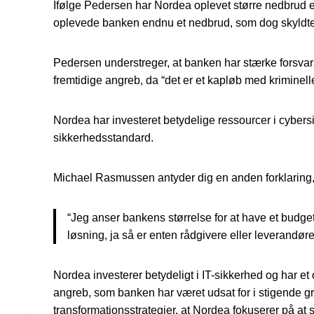
Ifølge Pedersen har Nordea oplevet større nedbrud e
oplevede banken endnu et nedbrud, som dog skyldtes 
Pedersen understreger, at banken har stærke forsvars
fremtidige angreb, da “det er et kapløb med kriminell
Nordea har investeret betydelige ressourcer i cybers
sikkerhedsstandard.
Michael Rasmussen antyder dig en anden forklaring, i
“Jeg anser bankens størrelse for at have et budge
løsning, ja så er enten rådgivere eller leverandøre
Nordea investerer betydeligt i IT-sikkerhed og har e
angreb, som banken har været udsat for i stigende gra
transformationsstrategier, at Nordea fokuserer på a