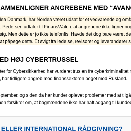
AMMENLIGNER ANGREBENE MED “AVANC
rdea Danmark, har Nordea været udsat for et vedvarende og omf
. Pedersen udtaler til FinansWatch, at angrebene ikke ligner nog
g. Men dette er jo ikke telefonfis, Havde det dog bare været de
t at påpege dette. Et svigt fra ledelse, revisorer og leverandør
MED HØJ CYBERTRUSSEL
 for Cybersikkerhed har vurderet truslen fra cyberkriminalite
, har tidligere angreb mod finanssektoren peget mod Rusland.
tember, og siden da har kunder oplevet problemer med at tilg
, men forsikrer om, at bagmændene ikke har haft adgang til kund
 ELLER INTERNATIONAL RÅDGIVNING?