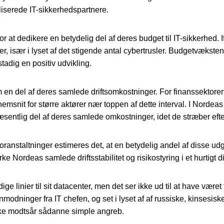
liserede IT-sikkerhedspartnere.
or at dedikere en betydelig del af deres budget til IT-sikkerhe
, især i lyset af det stigende antal cybertrusler. Budgetvæksten
stadig en positiv udvikling.
en del af deres samlede driftsomkostninger. For finanssektoren, 
t for større aktører nær toppen af dette interval. I Nordeas til
væsentlig del af deres samlede omkostninger, idet de stræber efte
foranstaltninger estimeres det, at en betydelig andel af disse ud
e Nordeas samlede driftsstabilitet og risikostyring i et hurtigt di
ge linier til sit datacenter, men det ser ikke ud til at have vær
modninger fra IT chefen, og set i lyset af af russiske, kinsesis
ke modtsår sådanne simple angreb.