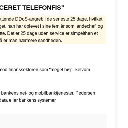
ERET TELEFONFIS”
attende DDoS-angreb i de seneste 25 dage, hvilket
et, han har oplevet i sine fem år som landechef, og
tte. Det er 25 dage uden service er simpelthen et
er så er man nærmere sandheden.
t mod finanssektoren som “meget høj”. Selvom
å bankens net- og mobilbanktjenester. Pedersen
edata eller bankens systemer.