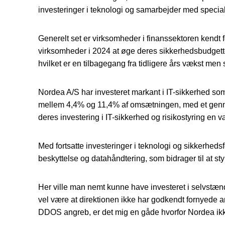
investeringer i teknologi og samarbejder med specia
Generelt set er virksomheder i finanssektoren kendt f
virksomheder i 2024 at øge deres sikkerhedsbudgetter
hvilket er en tilbagegang fra tidligere års vækst men 
Nordea A/S har investeret markant i IT-sikkerhed som 
mellem 4,4% og 11,4% af omsætningen, med et gennemsni
deres investering i IT-sikkerhed og risikostyring en 
Med fortsatte investeringer i teknologi og sikkerheds
beskyttelse og datahåndtering, som bidrager til at styrk
Her ville man nemt kunne have investeret i selvstændi
vel være at direktionen ikke har godkendt fornyede an
DDOS angreb, er det mig en gåde hvorfor Nordea ik