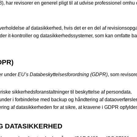
, har revisorer en generel pligt til at udvise professionel omh
erholdelse af datasikkerhed, hvis det er en del af revisionsopg
der it-kontroller og datasikkerhedssystemer, som kan omfatte b
DPR)
ter under
EU’s Databeskyttelsesforordning (GDPR)
, som revisor
riske sikkerhedsforanstaltninger til beskyttelse af persondata.
under i forbindelse med backup og håndtering af dataoverførsler
ering af datasikkerheden for at sikre, at kravene i GDPR opfylde
OG DATASIKKERHED