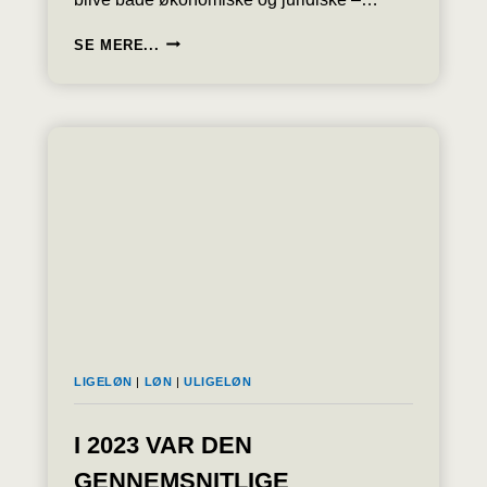
EU’S
SE MERE...
LØNGENNEMSIGTIGHEDSDIREKTIV:
OM
ÉT
ÅR
SKAL
ALLE
KENDE
DIN
LØN
LIGELØN
|
LØN
|
ULIGELØN
I 2023 VAR DEN
GENNEMSNITLIGE