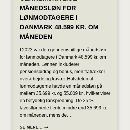
MÅNEDSLØN FOR
LØNMODTAGERE I
DANMARK 48.599 KR. OM
MÅNEDEN
I 2023 var den gennemsnitlige månedsløn
for lønmodtagere i Danmark 48.599 kr. om
måneden. Lønnen inkluderer
pensionsbidrag og bonus, men fratrækker
overarbejde og fravær. Halvdelen af
lønmodtagerne havde en månedsløn på
mellem 35.699 kr. og 55.009 kr., hvilket viser
en betydelig lønspredning. De 25 %
lavestlønnede tjente mindre end 35.699 kr.
om måneden, mens de…
I
SE MERE...