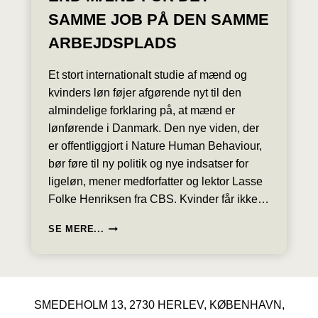
SAMME JOB PÅ DEN SAMME
ARBEJDSPLADS
Et stort internationalt studie af mænd og
kvinders løn føjer afgørende nyt til den
almindelige forklaring på, at mænd er
lønførende i Danmark. Den nye viden, der
er offentliggjort i Nature Human Behaviour,
bør føre til ny politik og nye indsatser for
ligeløn, mener medforfatter og lektor Lasse
Folke Henriksen fra CBS. Kvinder får ikke…
STORT
SE MERE...
STUDIE:
KVINDER
TJENER
7
PROCENT
SMEDEHOLM 13, 2730 HERLEV, KØBENHAVN,
MINDRE