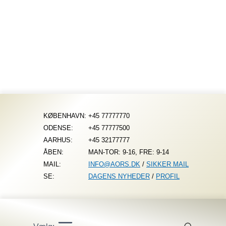
Fortsæt
til
indhold
KØBENHAVN:
+45 77777770
ODENSE:
+45 77777500
AARHUS:
+45 32177777
ÅBEN:
MAN-TOR: 9-16, FRE: 9-14
MAIL:
INFO@AORS.DK
/
SIKKER MAIL
SE:
DAGENS NYHEDER
/
PROFIL