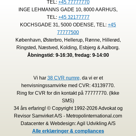
TEL:
+45 77777770
END
MÆND
INGE LEHMANNS GADE 10, 8000 AARHUS,
FOR
TEL:
+45 32177777
DET
KOCHSGADE 31, 5000 ODENSE, TEL:
+45
SAMME
77777500
JOB
PÅ
København, Østerbro, Hellerup, Rønne, Hillerød,
DEN
Ringsted, Næstved, Kolding, Esbjerg & Aalborg.
SAMME
Åbningstid: 9-16:30, fredag: 9-14:00
ARBEJDSPLADS
Vi har
38 CVR numre,
da vi er et
henvisningssamvirke med CVR: 43139770.
Ring for CVR for din kontakt på 77777770. (Ikke
SMS)
34 års erfaring! © Copyright 1992-2026 Advokat og
Revisor Samvirket A/S - Metropolinternational.com
Datacenter & Webdesign: Agil Udvikling A/S
Alle erklæringer & compliances