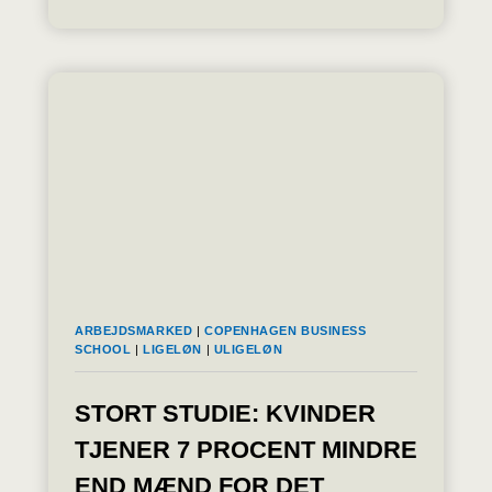
2023
VAR
DEN
GENNEMSNITLIGE
MÅNEDSLØN
FOR
LØNMODTAGERE
I
DANMARK
48.599
KR.
OM
MÅNEDEN
ARBEJDSMARKED
|
COPENHAGEN BUSINESS
SCHOOL
|
LIGELØN
|
ULIGELØN
STORT STUDIE: KVINDER
TJENER 7 PROCENT MINDRE
END MÆND FOR DET