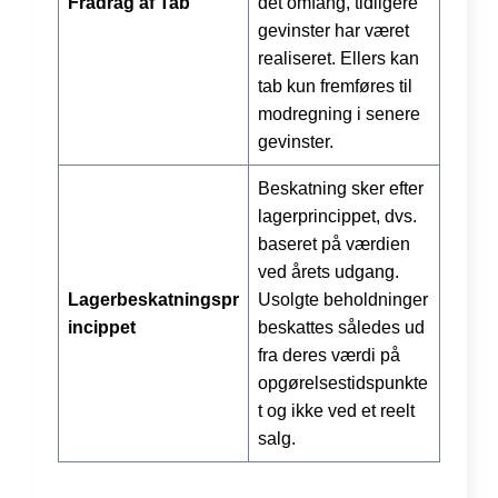
Fradrag af Tab
det omfang, tidligere
gevinster har været
realiseret. Ellers kan
tab kun fremføres til
modregning i senere
gevinster.
Beskatning sker efter
lagerprincippet, dvs.
baseret på værdien
ved årets udgang.
Lagerbeskatningspr
Usolgte beholdninger
incippet
beskattes således ud
fra deres værdi på
opgørelsestidspunkte
t og ikke ved et reelt
salg.