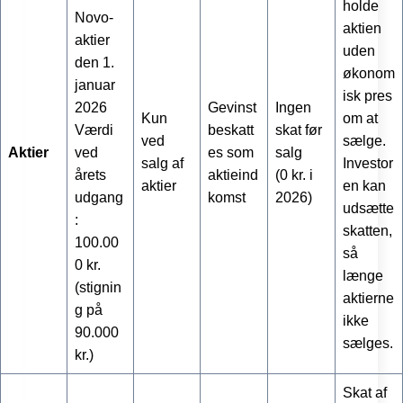
holde
Novo-
aktien
aktier
uden
den 1.
økonom
januar
isk pres
2026
Gevinst
Ingen
Kun
om at
Værdi
beskatt
skat før
ved
sælge.
Aktier
ved
es som
salg
salg af
Investor
årets
aktieind
(0 kr. i
aktier
en kan
udgang
komst
2026)
udsætte
:
skatten,
100.00
så
0 kr.
længe
(stignin
aktierne
g på
ikke
90.000
sælges.
kr.)
Skat af