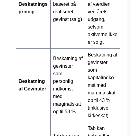
Beskatnings
baseret på
af værdien
princip
realiseret
ved årets
gevinst (salg)
udgang,
selvom
aktiverne ikke
er solgt
Beskatning af
Beskatning af
gevinster
gevinster
som
som
kapitalindko
Beskatning
personlig
mst med
af Gevinster
indkomst
marginalskat
med
op til 43 %
marginalskat
(inklusive
op til 53 %
kirkeskat)
Tab kan
Tab kan kun
behandles