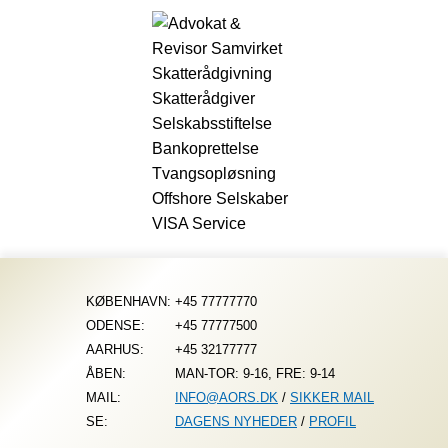
Fortsæt
til
indhold
KØBENHAVN:
+45 77777770
ODENSE:
+45 77777500
AARHUS:
+45 32177777
ÅBEN:
MAN-TOR: 9-16, FRE: 9-14
MAIL:
INFO@AORS.DK
/
SIKKER MAIL
SE:
DAGENS NYHEDER
/
PROFIL