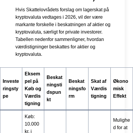
Hvis Skattelovrådets forslag om lagerskat på
kryptovaluta vedtages i 2026, vil der være
markante forskelle i beskatningen af aktier og
kryptovaluta, særligt for private investorer.
Tabellen nedenfor sammenligner, hvordan
værdistigninger beskattes for aktier og
kryptovaluta.
Eksem
Beskat
Investe
pel på
Beskat
Skat af
Økono
ningsti
ringsty
Køb og
ningsfo
Værdis
misk
dspun
pe
Værdis
rm
tigning
Effekt
kt
tigning
Køb:
Mulighe
10.000
d for at
kr. i