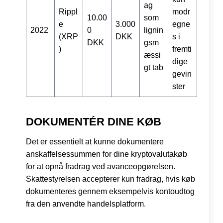
ag
Rippl
modr
10.00
som
e
3.000
egne
2022
0
lignin
(XRP
DKK
s i
DKK
gsm
)
fremti
æssi
dige
gt tab
gevin
ster
DOKUMENTÉR DINE KØB
Det er essentielt at kunne dokumentere
anskaffelsessummen for dine kryptovalutakøb
for at opnå fradrag ved avanceopgørelsen.
Skattestyrelsen accepterer kun fradrag, hvis køb
dokumenteres gennem eksempelvis kontoudtog
fra den anvendte handelsplatform.