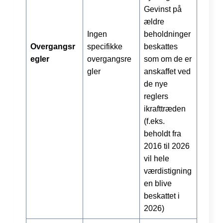
Gevinst på
ældre
Ingen
beholdninger
Overgangsr
specifikke
beskattes
egler
overgangsre
som om de er
gler
anskaffet ved
de nye
reglers
ikrafttræden
(f.eks.
beholdt fra
2016 til 2026
vil hele
værdistigning
en blive
beskattet i
2026)