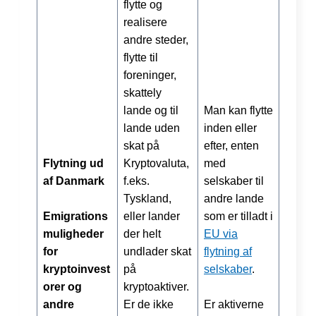
flytte og
realisere
andre steder,
flytte til
foreninger,
skattely
lande og til
Man kan flytte
lande uden
inden eller
skat på
efter, enten
Flytning ud
Kryptovaluta,
med
af Danmark
f.eks.
selskaber til
Tyskland,
andre lande
Emigrations
eller lander
som er tilladt i
muligheder
der helt
EU via
for
undlader skat
flytning af
kryptoinvest
på
selskaber
.
orer og
kryptoaktiver.
andre
Er de ikke
Er aktiverne