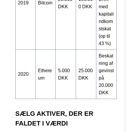
2019
Bitcoin
DKK
0 DKK
med
kapitali
ndkom
stskat
(op til
43 %)
Beskat
ning af
Ethere
5.000
25.000
gevinst
2020
um
DKK
DKK
på
20.000
DKK
SÆLG AKTIVER, DER ER
FALDET I VÆRDI