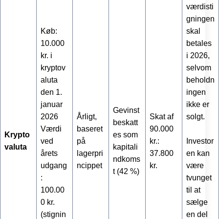
værdisti
gningen
Køb:
skal
10.000
betales
kr. i
i 2026,
kryptov
selvom
aluta
beholdn
den 1.
ingen
januar
ikke er
Gevinst
2026
Årligt,
Skat af
solgt.
beskatt
Værdi
baseret
90.000
Krypto
es som
ved
på
kr.:
Investor
valuta
kapitali
årets
lagerpri
37.800
en kan
ndkoms
udgang
ncippet
kr.
være
t (42 %)
:
tvunget
100.00
til at
0 kr.
sælge
(stignin
en del