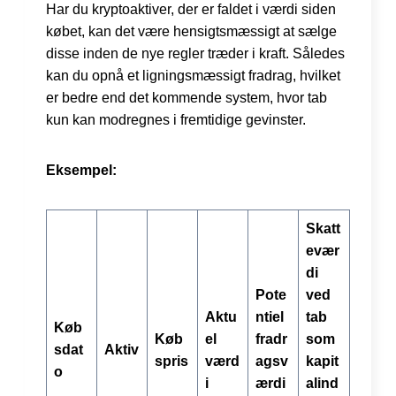
Har du kryptoaktiver, der er faldet i værdi siden
købet, kan det være hensigtsmæssigt at sælge
disse inden de nye regler træder i kraft. Således
kan du opnå et ligningsmæssigt fradrag, hvilket
er bedre end det kommende system, hvor tab
kun kan modregnes i fremtidige gevinster.
Eksempel:
Skatt
evær
di
Pote
ved
Aktu
ntiel
tab
Køb
Køb
el
fradr
som
sdat
Aktiv
spris
værd
agsv
kapit
o
i
ærdi
alind