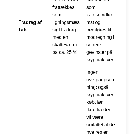
fratrækkes
som
som
kapitalindko
Fradrag af
ligningsmæs
mst og
Tab
sigt fradrag
fremføres til
med en
modregning i
skatteværdi
senere
på ca. 25 %
gevinster på
kryptoaktiver
Ingen
overgangsord
ning; også
kryptoaktiver
købt før
ikrafttræden
vil være
omfattet af de
nye regler.