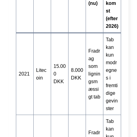
(nu)
kom
st
(efter
2026)
Tab
kan
Fradr
kun
ag
modr
15.00
som
Litec
8.000
egne
2021
0
lignin
oin
DKK
s i
DKK
gsm
fremti
æssi
dige
gt tab
gevin
ster
Tab
kan
Fradr
kun