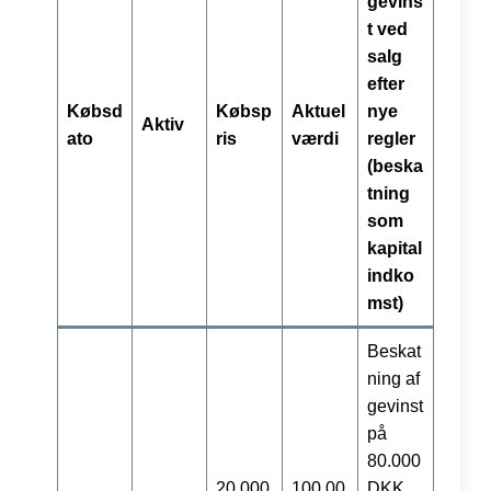
gevins
t ved
salg
efter
Købsd
Købsp
Aktuel
nye
Aktiv
ato
ris
værdi
regler
(beska
tning
som
kapital
indko
mst)
Beskat
ning af
gevinst
på
80.000
20.000
100.00
DKK