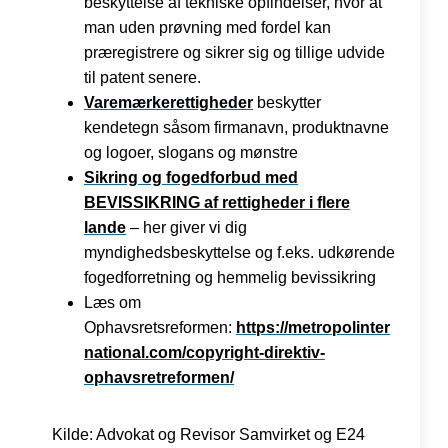
beskyttelse af tekniske opfindelser, hvor at
man uden prøvning med fordel kan
præregistrere og sikrer sig og tillige udvide
til patent senere.
Varemærkerettigheder
beskytter
kendetegn såsom firmanavn, produktnavne
og logoer, slogans og mønstre
Sikring og fogedforbud med
BEVISSIKRING af rettigheder i flere
lande
– her giver vi dig
myndighedsbeskyttelse og f.eks. udkørende
fogedforretning og hemmelig bevissikring
Læs om
Ophavsretsreformen:
https://metropolinter
national.com/copyright-direktiv-
ophavsretreformen/
Kilde: Advokat og Revisor Samvirket og E24