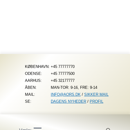
Fortsæt
til
indhold
KØBENHAVN:
+45 77777770
ODENSE:
+45 77777500
AARHUS:
+45 32177777
ÅBEN:
MAN-TOR: 9-16, FRE: 9-14
MAIL:
INFO@AORS.DK
/
SIKKER MAIL
SE:
DAGENS NYHEDER
/
PROFIL