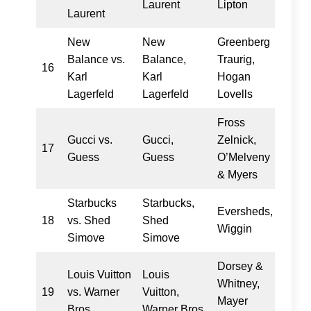
Laurent
Lipton
Laurent
New
New
Greenberg
Balance vs.
Balance,
Traurig,
16
Karl
Karl
Hogan
Lagerfeld
Lagerfeld
Lovells
Fross
Gucci vs.
Gucci,
Zelnick,
17
Guess
Guess
O’Melveny
& Myers
Starbucks
Starbucks,
Eversheds,
18
vs. Shed
Shed
Wiggin
Simove
Simove
Dorsey &
Louis Vuitton
Louis
Whitney,
19
vs. Warner
Vuitton,
Mayer
Bros.
Warner Bros.