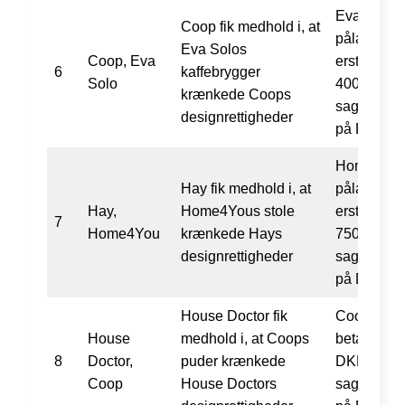
Eva Solo b
Coop fik medhold i, at
pålagt at b
Eva Solos
Coop, Eva
erstatning
6
kaffebrygger
Solo
400.000 s
krænkede Coops
sagsomkos
designrettigheder
på DKK 10
Home4You
Hay fik medhold i, at
pålagt at b
Hay,
Home4Yous stole
erstatning
7
Home4You
krænkede Hays
750.000 s
designrettigheder
sagsomkos
på DKK 17
House Doctor fik
Coop blev 
House
medhold i, at Coops
betale erst
8
Doctor,
puder krænkede
DKK 300.0
Coop
House Doctors
sagsomkos