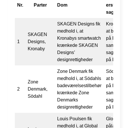
Nr.
Parter
Dom
erstatnin
sagsomko
SKAGEN Designs fik
Kronaby bl
medhold i, at
at betale e
SKAGEN
Kronabys smartwatch
på DKK 2,
1
Designs,
krænkede SKAGEN
samt
Kronaby
Designs’
sagsomkos
designrettigheder
på DKK 1,
Zone Denmark fik
Södahl ble
medhold i, at Södahls
at betale e
Zone
badeværelsestilbehør
på DKK 50
2
Denmark,
krænkede Zone
samt
Södahl
Denmarks
sagsomkos
designrettigheder
på DKK 15
Louis Poulsen fik
Global Lux
medhold i, at Global
pålagt at b