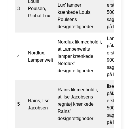
Louis
Lux’ lamper
erstatning
3
Poulsen,
krænkede Louis
500.000 s
Global Lux
Poulsens
sagsomkos
designrettigheder
på DKK 10
Lampenwel
Nordlux fik medhold i,
pålagt at b
at Lampenwelts
Nordlux,
erstatning
4
lamper krænkede
Lampenwelt
900.000 s
Nordlux’
sagsomkos
designrettigheder
på DKK 17
Ilse Jacob
Rains fik medhold i,
pålagt at b
at Ilse Jacobsens
Rains, Ilse
erstatning
5
regntøj krænkede
Jacobsen
500.000 s
Rains’
sagsomkos
designrettigheder
på DKK 15