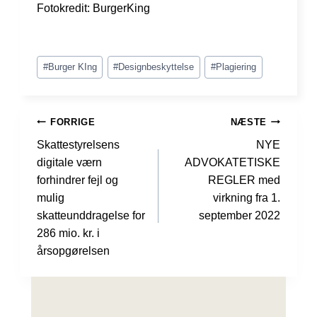
Fotokredit: BurgerKing
Indlæg-
#
Burger KIng
#
Designbeskyttelse
#
Plagiering
tags:
INDLÆGSNAVIGATION
FORRIGE
NÆSTE
Skattestyrelsens
NYE
digitale værn
ADVOKATETISKE
forhindrer fejl og
REGLER med
mulig
virkning fra 1.
skatteunddragelse for
september 2022
286 mio. kr. i
årsopgørelsen