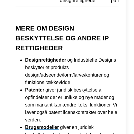
designrettigheder
på DKK 75
MERE OM DESIGN
BESKYTTELSE OG ANDRE IP
RETTIGHEDER
Designrettigheder
og Industrielle Designs
beskytter et produkts
design/udseende/form/farve/konturer og
funktions rækkevidde
Patenter
giver juridisk beskyttelse af
opfindelser der er unikke og nye måder og
som markant kan ændre f.eks. funktioner. Vi
laver også patent licenskontrakter over hele
verden.
Brugsmodeller
giver en juridisk