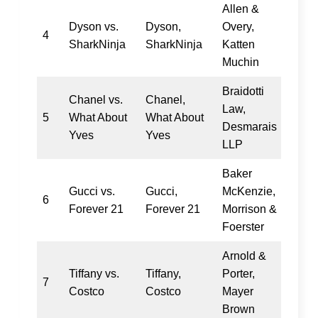
Allen &
Dyson vs.
Dyson,
Overy,
4
SharkNinja
SharkNinja
Katten
Muchin
Braidotti
Chanel vs.
Chanel,
Law,
5
What About
What About
Desmarais
Yves
Yves
LLP
Baker
Gucci vs.
Gucci,
McKenzie,
6
Forever 21
Forever 21
Morrison &
Foerster
Arnold &
Tiffany vs.
Tiffany,
Porter,
7
Costco
Costco
Mayer
Brown