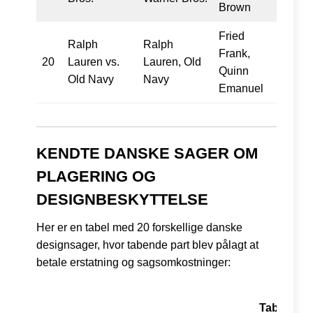
Brown
Fried
Ralph
Ralph
Frank,
20
Lauren vs.
Lauren, Old
Quinn
Old Navy
Navy
Emanuel
KENDTE DANSKE SAGER OM
PLAGERING OG
DESIGNBESKYTTELSE
Her er en tabel med 20 forskellige danske
designsager, hvor tabende part blev pålagt at
betale erstatning og sagsomkostninger:
Tabende p