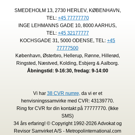
GENNEMSTRØMNINGSSELSKABER
OG
SMEDEHOLM 13, 2730 HERLEV, KØBENHAVN,
OFFSHORE
TEL:
+45 77777770
SELSKABER
GIVER
INGE LEHMANNS GADE 10, 8000 AARHUS,
SKATTERÅDGIVERE
TEL:
+45 32177777
RØDE
KOCHSGADE 31, 5000 ODENSE, TEL:
+45
ØRER
77777500
København, Østerbro, Hellerup, Rønne, Hillerød,
Ringsted, Næstved, Kolding, Esbjerg & Aalborg.
Åbningstid: 9-16:30, fredag: 9-14:00
Vi har
38 CVR numre,
da vi er et
henvisningssamvirke med CVR: 43139770.
Ring for CVR for din kontakt på 77777770. (Ikke
SMS)
34 års erfaring! © Copyright 1992-2026 Advokat og
Revisor Samvirket A/S - Metropolinternational.com