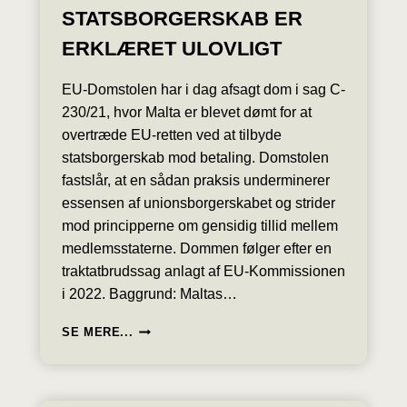
STATSBORGERSKAB ER
ERKLÆRET ULOVLIGT
EU-Domstolen har i dag afsagt dom i sag C-
230/21, hvor Malta er blevet dømt for at
overtræde EU-retten ved at tilbyde
statsborgerskab mod betaling. Domstolen
fastslår, at en sådan praksis underminerer
essensen af unionsborgerskabet og strider
mod principperne om gensidig tillid mellem
medlemsstaterne. Dommen følger efter en
traktatbrudssag anlagt af EU-Kommissionen
i 2022. Baggrund: Maltas…
EU-
SE MERE...
DOMSTOLEN:
MALTAS
SALG
AF