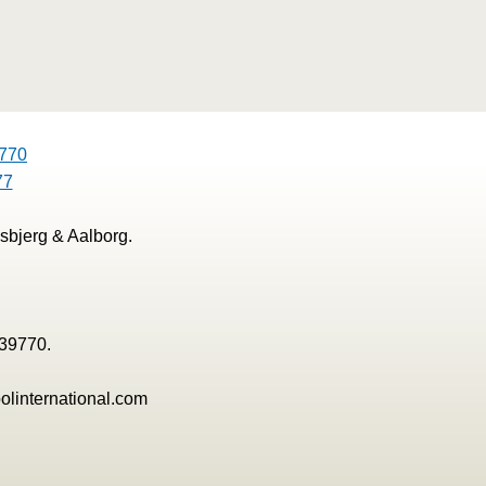
770
77
sbjerg & Aalborg.
139770.
olinternational.com