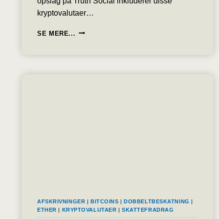
opslag på Truth Social inkluderer disse
kryptovalutaer…
FEM
SE MERE...
KRYPTOVALUTAER
UDPEGET
SOM
STRATEGISK
RESERVE
FOR
USA,
KRAFTIGE
STIGNINGER
NU
OG
I
DEN
KOMMENDE
TID
FORVENTES
AFSKRIVNINGER
|
BITCOINS
|
DOBBELTBESKATNING
|
ETHER
|
KRYPTOVALUTAER
|
SKATTEFRADRAG