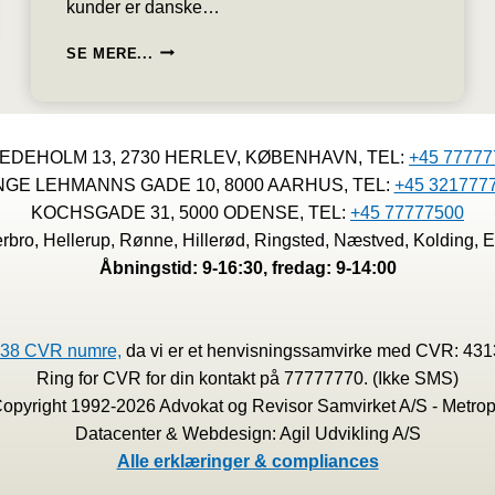
kunder er danske…
NYT
SE MERE...
OM
SKATTERÅDGIVNING,
BANKOPRETTELSE,
OFFSHORE
EDEHOLM 13, 2730 HERLEV, KØBENHAVN, TEL:
+45 77777
SELSKABER
OG
NGE LEHMANNS GADE 10, 8000 AARHUS, TEL:
+45 321777
SCHENGEN
KOCHSGADE 31, 5000 ODENSE, TEL:
+45 77777500
VISA
bro, Hellerup, Rønne, Hillerød, Ringsted, Næstved, Kolding, E
SERVICE
Åbningstid: 9-16:30, fredag: 9-14:00
38 CVR numre,
da vi er et henvisningssamvirke med CVR: 43
Ring for CVR for din kontakt på 77777770. (Ikke SMS)
 Copyright 1992-2026 Advokat og Revisor Samvirket A/S - Metrop
Datacenter & Webdesign: Agil Udvikling A/S
Alle erklæringer & compliances