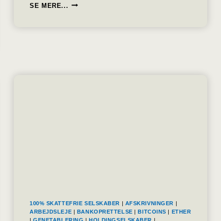
BITCOIN
SE MERE...
ER
UDRÅBT
TIL
KONGEN
AF
INVESTERINGSCHEF
100% SKATTEFRIE SELSKABER
|
AFSKRIVNINGER
|
ARBEJDSLEJE
|
BANKOPRETTELSE
|
BITCOINS
|
ETHER
|
GENETABLERING
|
HOLDINGSELSKABER
|