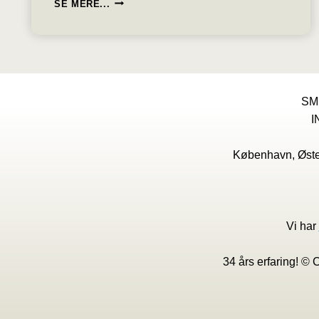
BITCOINS
SE MERE...
OG
KRYPTOVALUTAER
ER
SPEKULATION
MED:
54%
SKAT
SM
PÅ
I
GEVINST
OG
København, Øster
27%
LIGNINGSFRADRAG
PÅ
TAB
Vi har
34 års erfaring! ©