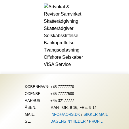
Fortsæt
til
indhold
KØBENHAVN:
+45 77777770
ODENSE:
+45 77777500
AARHUS:
+45 32177777
ÅBEN:
MAN-TOR: 9-16, FRE: 9-14
MAIL:
INFO@AORS.DK
/
SIKKER MAIL
SE:
DAGENS NYHEDER
/
PROFIL