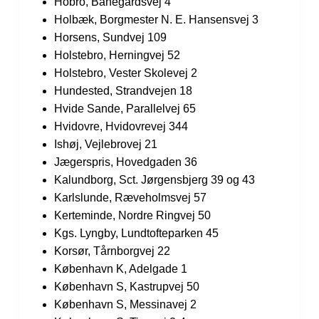
Hobro, Banegårdsvej 4
Holbæk, Borgmester N. E. Hansensvej 3
Horsens, Sundvej 109
Holstebro, Herningvej 52
Holstebro, Vester Skolevej 2
Hundested, Strandvejen 18
Hvide Sande, Parallelvej 65
Hvidovre, Hvidovrevej 344
Ishøj, Vejlebrovej 21
Jægerspris, Hovedgaden 36
Kalundborg, Sct. Jørgensbjerg 39 og 43
Karlslunde, Ræveholmsvej 57
Kerteminde, Nordre Ringvej 50
Kgs. Lyngby, Lundtofteparken 45
Korsør, Tårnborgvej 22
København K, Adelgade 1
København S, Kastrupvej 50
København S, Messinavej 2