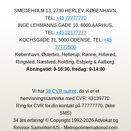
FRISTEN
FOR
SMEDEHOLM 13, 2730 HERLEV, KØBENHAVN,
ÅRSOPGØRELSEN
TEL:
+45 77777770
OG
HUSK
INGE LEHMANNS GADE 10, 8000 AARHUS,
SAMTIDIGT
TEL:
+45 32177777
AT
KOCHSGADE 31, 5000 ODENSE, TEL:
+45
GENOPTAGE
77777500
DIN
ÅRSOPGØRELSE
København, Østerbro, Hellerup, Rønne, Hillerød,
FRA
Ringsted, Næstved, Kolding, Esbjerg & Aalborg.
DE
Åbningstid: 9-16:30, fredag: 9-14:00
SENERE
ÅR
Vi har
38 CVR numre,
da vi er et
henvisningssamvirke med CVR: 43139770.
Ring for CVR for din kontakt på 77777770. (Ikke
SMS)
34 års erfaring! © Copyright 1992-2026 Advokat og
Revisor Samvirket A/S - Metropolinternational.com