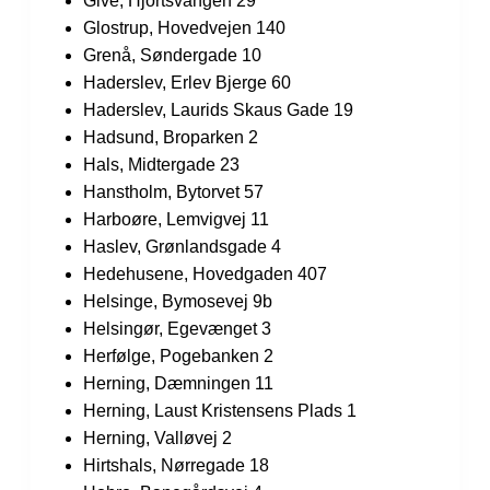
Give, Hjortsvangen 29
Glostrup, Hovedvejen 140
Grenå, Søndergade 10
Haderslev, Erlev Bjerge 60
Haderslev, Laurids Skaus Gade 19
Hadsund, Broparken 2
Hals, Midtergade 23
Hanstholm, Bytorvet 57
Harboøre, Lemvigvej 11
Haslev, Grønlandsgade 4
Hedehusene, Hovedgaden 407
Helsinge, Bymosevej 9b
Helsingør, Egevænget 3
Herfølge, Pogebanken 2
Herning, Dæmningen 11
Herning, Laust Kristensens Plads 1
Herning, Valløvej 2
Hirtshals, Nørregade 18