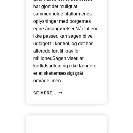
har gjort det muligt at
sammenholde platformenes
oplysninger med borgernes
egne årsopgørelser.Når tallene
ikke passer, kan sagen blive
udtaget til kontrol, og det har
allerede ført til krav for
millioner.Sagen viser, at
korttidsudlejning ikke længere
er et skattemæssigt gråt
område, men…
SKATTESTYRELSEN
SE MERE...
FINDER
FEJL
HOS
98%
AF
DE