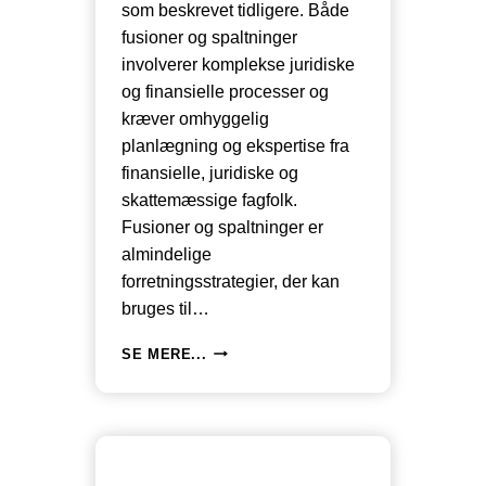
som beskrevet tidligere. Både
fusioner og spaltninger
involverer komplekse juridiske
og finansielle processer og
kræver omhyggelig
planlægning og ekspertise fra
finansielle, juridiske og
skattemæssige fagfolk.
Fusioner og spaltninger er
almindelige
forretningsstrategier, der kan
bruges til…
SKATTEFORDELE
SE MERE...
OG
KONKURRENCEFORDELE
MED
SPALTNINGER
OG
FUSIONER