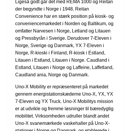
Ligeså godt går det med REMA 1000 og Reitan
der begyndte i Norge i 1948. Reitan
Convenience har en stærk position på kiosk- og
conveniencemarkedet i Norden og Baltikum, og
omfatter Narvesen i Norge, Letland og Litauen
og Pressbyrån i Sverige. Derudover 7-Eleven i
Norge, Sverige og Danmark, YX 7-Eleven i
Norge, R-kioski i Finland, R-kiosk i Estland,
Litauen i Estland, Litauen i Norge. Caudland i
Estland, Litauen i Norge og Laffeine, Laffetland,
Caudland ania, Norge og Danmark.
Uno-X Mobility er repræsenteret på markedet
gennem energistationskæderne Uno-X, YX, YX
7-Eleven og YX Truck. Uno-X Mobilitys mission
er at udvikle og fremme løsninger til bæredygtig
mobilitet. Virksomheden udruller blandt andet
Uno-X svanemærkede vaskehaller på Uno-X-
stationer i Norge og Danmark, og etablerede i