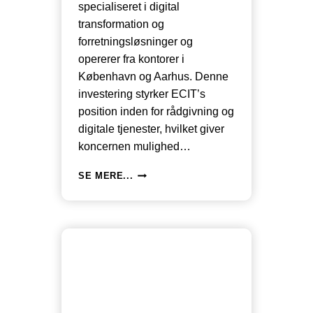
specialiseret i digital
transformation og
forretningsløsninger og
opererer fra kontorer i
København og Aarhus. Denne
investering styrker ECIT’s
position inden for rådgivning og
digitale tjenester, hvilket giver
koncernen mulighed…
OPKØB
SE MERE...
&
FUSIONER:
ECIT
HAR
NETOP
ANNONCERET
ENDNU
ET
MARKANT
OPKØB