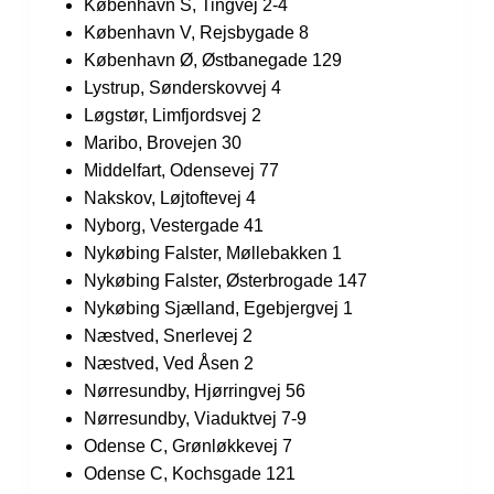
København S, Tingvej 2-4
København V, Rejsbygade 8
København Ø, Østbanegade 129
Lystrup, Sønderskovvej 4
Løgstør, Limfjordsvej 2
Maribo, Brovejen 30
Middelfart, Odensevej 77
Nakskov, Løjtoftevej 4
Nyborg, Vestergade 41
Nykøbing Falster, Møllebakken 1
Nykøbing Falster, Østerbrogade 147
Nykøbing Sjælland, Egebjergvej 1
Næstved, Snerlevej 2
Næstved, Ved Åsen 2
Nørresundby, Hjørringvej 56
Nørresundby, Viaduktvej 7-9
Odense C, Grønløkkevej 7
Odense C, Kochsgade 121