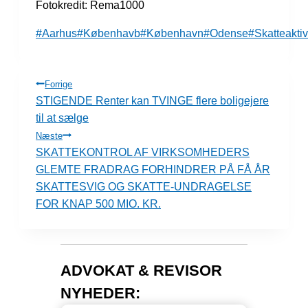
Fotokredit: Rema1000
Indlæg-
#
Aarhus
#
Københavb
#
København
#
Odense
#
Skatteaktiv
tags:
INDLÆGSNAVIGATION
Forrige
STIGENDE Renter kan TVINGE flere boligejere
til at sælge
Næste
SKATTEKONTROL AF VIRKSOMHEDERS
GLEMTE FRADRAG FORHINDRER PÅ FÅ ÅR
SKATTESVIG OG SKATTE-UNDRAGELSE
FOR KNAP 500 MIO. KR.
ADVOKAT & REVISOR
NYHEDER: