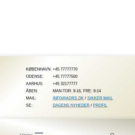
Fortsæt
til
indhold
KØBENHAVN:
+45 77777770
ODENSE:
+45 77777500
AARHUS:
+45 32177777
ÅBEN:
MAN-TOR: 9-16, FRE: 9-14
MAIL:
INFO@AORS.DK
/
SIKKER MAIL
SE:
DAGENS NYHEDER
/
PROFIL