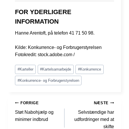
FOR YDERLIGERE
INFORMATION
Hanne Arentoft, på telefon 41 71 50 98.
Kilde: Konkurrence- og Forbrugerstyrelsen
Fotokredit: stock.adobe.com /
Indlæg-
#
Karteller
#
Kartelsamarbejde
#
Konkurrence
tags:
#
Konkurrence- og Forbrugerstyrelsen
INDLÆGSNAVIGATION
FORRIGE
NÆSTE
Støt Nabohjælp og
Selvstændige har
minimer indbrud
udfordringer med at
skifte