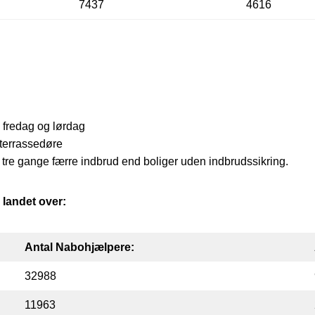
7437
4616
r, fredag og lørdag
 terrassedøre
tre gange færre indbrud end boliger uden indbrudssikring.
landet over:
Antal Nabohjælpere:
32988
11963