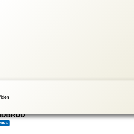
Viden
INDBRUD
NING