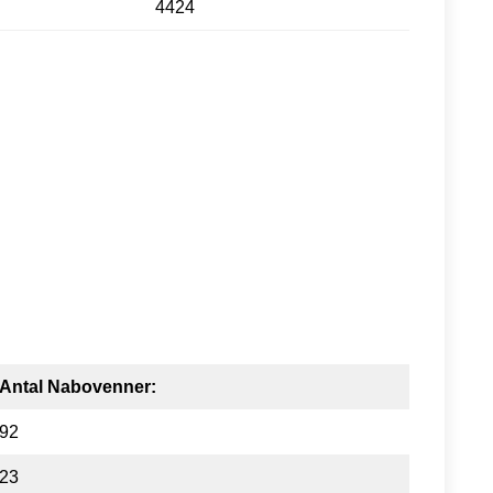
4424
Antal Nabovenner:
92
23