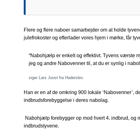
Flere og flere naboer samarbejder om at holde tyvene 
julefrokoster og efterlader vores hjem i mørke, får t
“Nabohjælp er enkelt og effektivt. Tyvens værste mar
jeg og andre Nabovenner til, at du er synlig i na
siger Lars Joost fra Haderslev.
Han er en af de omkring 900 lokale ‘Nabovenner’, der
indbrudsforebyggelse i deres nabolag.
Nabohjælp forebygger op mod hvert 4. indbrud, og me
indbrudstyvene.