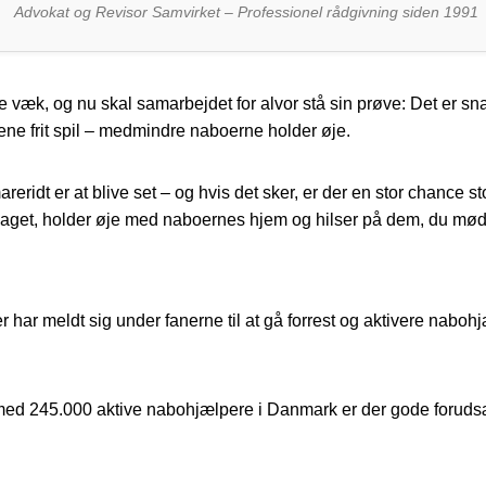
Advokat og Revisor Samvirket – Professionel rådgivning siden 1991
væk, og nu skal samarbejdet for alvor stå sin prøve: Det er snar
yvene frit spil – medmindre naboerne holder øje.
eridt er at blive set – og hvis det sker, er der en stor chance sto
bolaget, holder øje med naboernes hjem og hilser på dem, du mød
 har meldt sig under fanerne til at gå forrest og aktivere nabo
d 245.000 aktive nabohjælpere i Danmark er der gode forudsætn