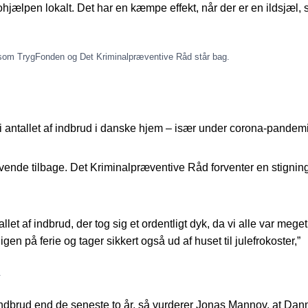
hjælpen lokalt. Det har en kæmpe effekt, når der er en ildsjæl, s
 som TrygFonden og Det Kriminalpræventive Råd står bag.
 i antallet af indbrud i danske hjem – især under corona-pand
nde tilbage. Det Kriminalpræventive Råd forventer en stigning i 
let af indbrud, der tog sig et ordentligt dyk, da vi alle var m
 igen på ferie og tager sikkert også ud af huset til julefrokoster,”
.
ndbrud end de seneste to år, så vurderer Jonas Mannov, at Danma