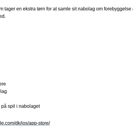
tager en ekstra tørn for at samle sit nabolag om forebyggelse
ned.
pere
olag
 på spil i nabolaget
le.com/dk/ios/app-store/