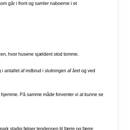
om går i front og samler naboerne i et
emien, hvor husene sjældent stod tomme.
antallet af indbrud i slutningen af året og ved
eget hjemme. På samme måde forventer vi at kunne se
rk stadig følger tendensen til færre og færre