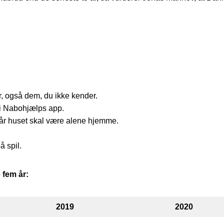
, også dem, du ikke kender.
i Nabohjælps app.
når huset skal være alene hjemme.
å spil.
e fem år:
2019
2020