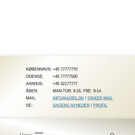
Fortsæt
til
indhold
KØBENHAVN:
+45 77777770
ODENSE:
+45 77777500
AARHUS:
+45 32177777
ÅBEN:
MAN-TOR: 9-16, FRE: 9-14
MAIL:
INFO@AORS.DK
/
SIKKER MAIL
SE:
DAGENS NYHEDER
/
PROFIL