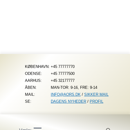
Fortsæt
til
indhold
KØBENHAVN:
+45 77777770
ODENSE:
+45 77777500
AARHUS:
+45 32177777
ÅBEN:
MAN-TOR: 9-16, FRE: 9-14
MAIL:
INFO@AORS.DK
/
SIKKER MAIL
SE:
DAGENS NYHEDER
/
PROFIL