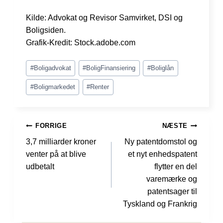
Kilde: Advokat og Revisor Samvirket, DSI og
Boligsiden.
Grafik-Kredit: Stock.adobe.com
Indlæg-
#
Boligadvokat
#
BoligFinansiering
#
Boliglån
tags:
#
Boligmarkedet
#
Renter
INDLÆGSNAVIGATION
FORRIGE
NÆSTE
3,7 milliarder kroner
Ny patentdomstol og
venter på at blive
et nyt enhedspatent
udbetalt
flytter en del
varemærke og
patentsager til
Tyskland og Frankrig