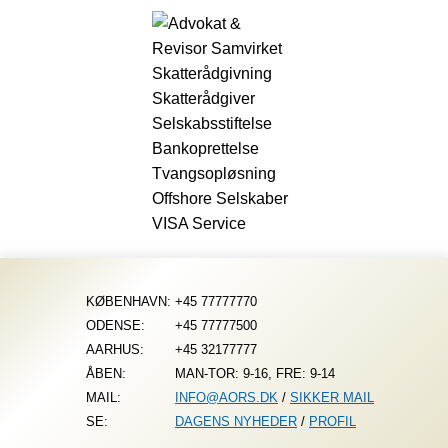
Fortsæt
til
indhold
KØBENHAVN:
+45 77777770
ODENSE:
+45 77777500
AARHUS:
+45 32177777
ÅBEN:
MAN-TOR: 9-16, FRE: 9-14
MAIL:
INFO@AORS.DK
/
SIKKER MAIL
SE:
DAGENS NYHEDER
/
PROFIL