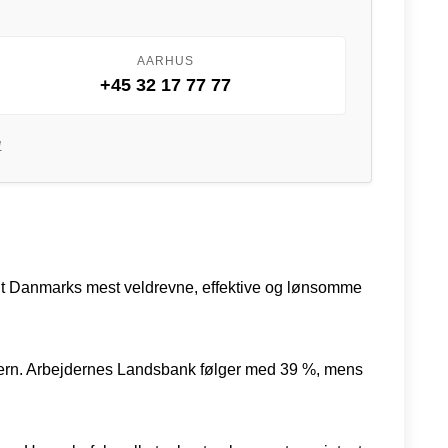
AARHUS
+45 32 17 77 77
1
andt Danmarks mest veldrevne, effektive og lønsomme
ncern. Arbejdernes Landsbank følger med 39 %, mens