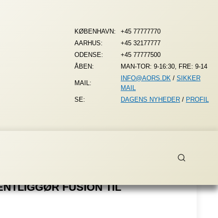
KØBENHAVN:
+45 77777770
AARHUS:
+45 32177777
ODENSE:
+45 77777500
ÅBEN:
MAN-TOR: 9-16:30, FRE: 9-14
INFO@AORS.DK
/
SIKKER
MAIL:
MAIL
SE:
DAGENS NYHEDER
/
PROFIL
NTLIGGØR FUSION TIL