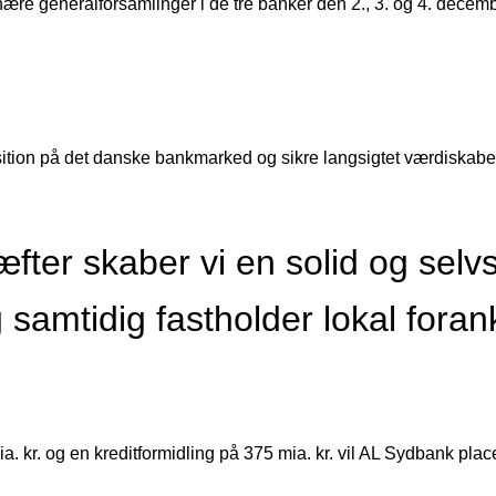
re generalforsamlinger i de tre banker den 2., 3. og 4. decembe
sition på det danske bankmarked og sikre langsigtet værdiskabe
æfter skaber vi en solid og selv
 samtidig fastholder lokal foran
a. kr. og en kreditformidling på 375 mia. kr. vil AL Sydbank pla