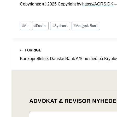
Copyrights: Ⓒ 2025 Copyright by
https://AORS.DK
– 
Indlæg-
#
AL
#
Fusion
#
Sydbank
#
Vestjysk Bank
tags:
INDLÆGSNAVIGATION
FORRIGE
Bankoprettelse: Danske Bank A/S nu med på Krypto
ADVOKAT & REVISOR NYHEDE