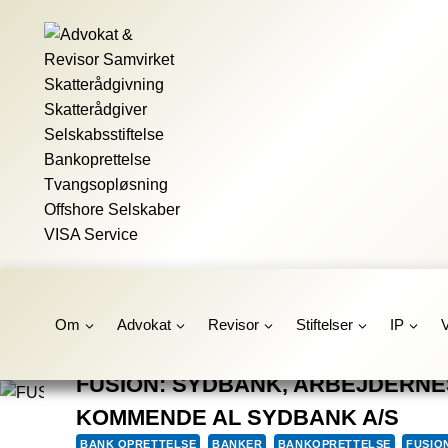
Fortsæt
til
indhold
Om
Advokat
Revisor
Stiftelser
IP
FUSION: SYDBANK, ARBEJDERNE
KOMMENDE AL SYDBANK A/S
BANK OPRETTELSE
BANKER
BANKOPRETTELSE
FUSIO