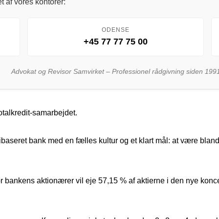
t af vores kontorer:
ODENSE
+45 77 77 75 00
Advokat og Revisor Samvirket – Professionel rådgivning siden 199
Totalkredit-samarbejdet.
ibaseret bank med en fælles kultur og et klart mål: at være bl
or bankens aktionærer vil eje 57,15 % af aktierne i den nye ko