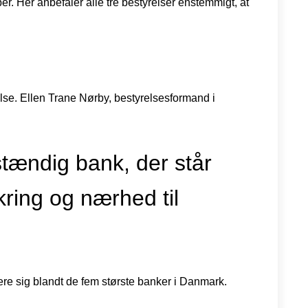
r. Her anbefaler alle tre bestyrelser enstemmigt, at
lse. Ellen Trane Nørby, bestyrelsesformand i
stændig bank, der står
kring og nærhed til
cere sig blandt de fem største banker i Danmark.