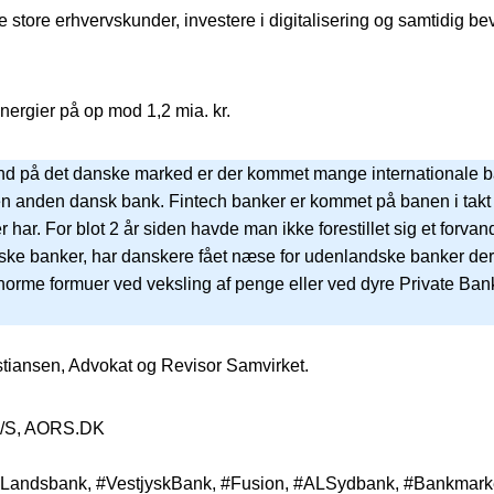
e store erhvervskunder, investere i digitalisering og samtidig b
nergier på op mod 1,2 mia. kr.
 Ind på det danske marked er der kommet mange internationale
en anden dansk bank. Fintech banker er kommet på banen i takt 
r. For blot 2 år siden havde man ikke forestillet sig et forvandl
nske banker, har danskere fået næse for udenlandske banker der
enorme formuer ved veksling af penge eller ved dyre Private Bank
tiansen, Advokat og Revisor Samvirket.
 A/S, AORS.DK
sLandsbank, #VestjyskBank, #Fusion, #ALSydbank, #Bankmar