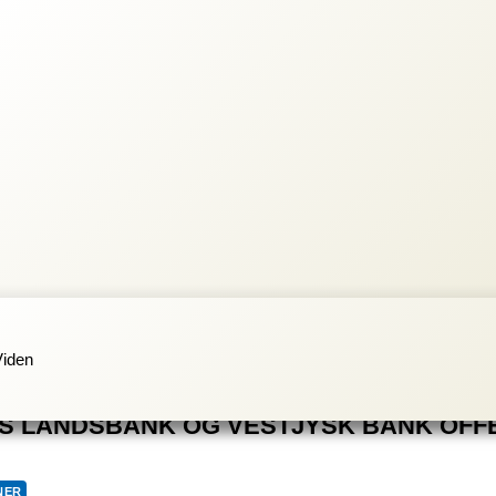
Viden
S LANDSBANK OG VESTJYSK BANK OFFE
NER