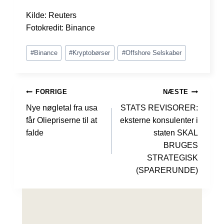
Kilde: Reuters
Fotokredit: Binance
Indlæg-
#
Binance
#
Kryptobørser
#
Offshore Selskaber
tags:
INDLÆGSNAVIGATION
FORRIGE
NÆSTE
Nye nøgletal fra usa
STATS REVISORER:
får Oliepri­serne til at
eksterne konsulenter i
falde
staten SKAL
BRUGES
STRATEGISK
(SPARERUNDE)