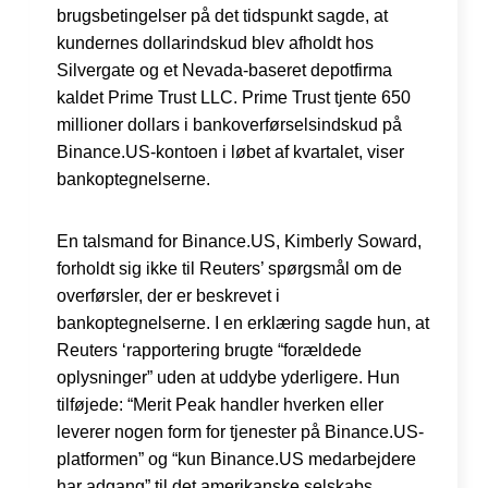
brugsbetingelser på det tidspunkt sagde, at
kundernes dollarindskud blev afholdt hos
Silvergate og et Nevada-baseret depotfirma
kaldet Prime Trust LLC. Prime Trust tjente 650
millioner dollars i bankoverførselsindskud på
Binance.US-kontoen i løbet af kvartalet, viser
bankoptegnelserne.
En talsmand for Binance.US, Kimberly Soward,
forholdt sig ikke til Reuters’ spørgsmål om de
overførsler, der er beskrevet i
bankoptegnelserne. I en erklæring sagde hun, at
Reuters ‘rapportering brugte “forældede
oplysninger” uden at uddybe yderligere. Hun
tilføjede: “Merit Peak handler hverken eller
leverer nogen form for tjenester på Binance.US-
platformen” og “kun Binance.US medarbejdere
har adgang” til det amerikanske selskabs