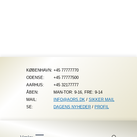
Fortsæt
til
indhold
KØBENHAVN:
+45 77777770
ODENSE:
+45 77777500
AARHUS:
+45 32177777
ÅBEN:
MAN-TOR: 9-16, FRE: 9-14
MAIL:
INFO@AORS.DK
/
SIKKER MAIL
SE:
DAGENS NYHEDER
/
PROFIL