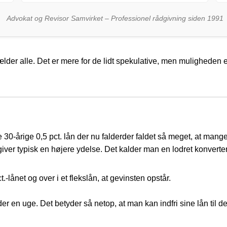
Advokat og Revisor Samvirket – Professionel rådgivning siden 1991
lder alle. Det er mere for de lidt spekulative, men muligheden er
de 30-årige 0,5 pct. lån der nu falderder faldet så meget, at m
giver typisk en højere ydelse. Det kalder man en lodret konverte
-lånet og over i et flekslån, at gevinsten opstår.
der en uge. Det betyder så netop, at man kan indfri sine lån til 