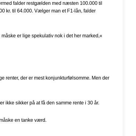
 Dermed falder restgælden med næsten 100.000 til
0 kr. til 64.000. Vælger man et F1-lån, falder
ng måske er lige spekulativ nok i det her marked,«
ge renter, der er mest konjunkturfølsomme. Men der
r ikke sikker på at få den samme rente i 30 år.
t måske en tanke værd.