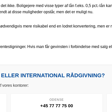
r det ikke. Boligejere med visse typer af lån f.eks. 0,5 pct.-lån
endt at disse muligheder opstår, men det er muligt nu.
 nødvendigvis mere risikabel end en lodret konvertering, men er
 rentestigninger. Hvis man får gevinsten i forbindelse med salg e
 ELLER INTERNATIONAL RÅDGIVNING?
f vores kontorer:
ODENSE
+45 77 77 75 00