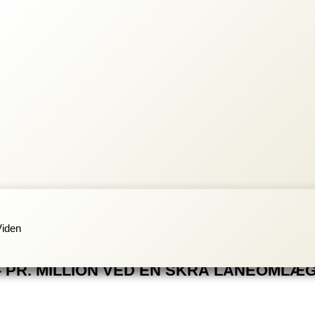
Viden
,- PR. MILLION VED EN SKRÅ LÅNEOMLÆ