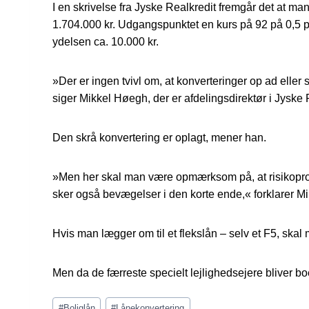
I en skrivelse fra Jyske Realkredit fremgår det at m
1.704.000 kr. Udgangspunktet en kurs på 92 på 0,5 pct
ydelsen ca. 10.000 kr.
»Der er ingen tvivl om, at konverteringer op ad eller 
siger Mikkel Høegh, der er afdelingsdirektør i Jyske 
Den skrå konvertering er oplagt, mener han.
»Men her skal man være opmærksom på, at risikoprofi
sker også bevægelser i den korte ende,« forklarer M
Hvis man lægger om til et flekslån – selv et F5, ska
Men da de færreste specielt lejlighedsejere bliver 
Indlæg-
#
Boliglån
#
Lånekonvertering