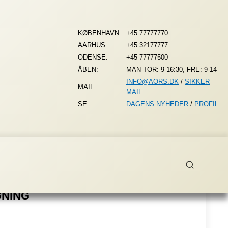
KØBENHAVN:
+45 77777770
AARHUS:
+45 32177777
ODENSE:
+45 77777500
ÅBEN:
MAN-TOR: 9-16:30, FRE: 9-14
INFO@AORS.DK
/
SIKKER
MAIL:
MAIL
SE:
DAGENS NYHEDER
/
PROFIL
GNING