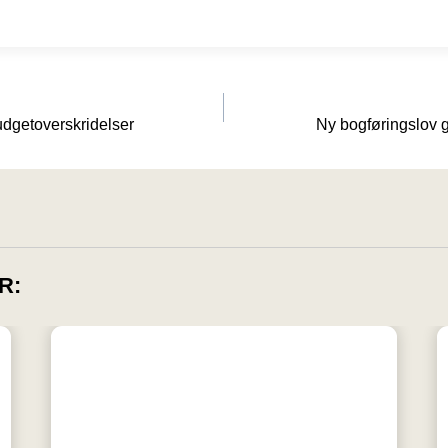
udgetoverskridelser
Ny bogføringslov g
R: