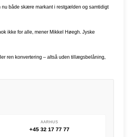
 kan nu både skære markant i restgælden og samtidigt
 nok ikke for alle, mener Mikkel Høegh. Jyske
ller ren konvertering – altså uden tillægsbelåning,
AARHUS
+45 32 17 77 77