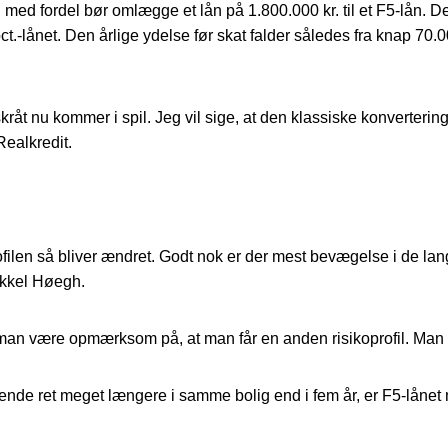
an med fordel bør omlægge et lån på 1.800.000 kr. til et F5-lån.
.-lånet. Den årlige ydelse før skat falder således fra knap 70.00
skråt nu kommer i spil. Jeg vil sige, at den klassiske konverteri
Realkredit.
len så bliver ændret. Godt nok er der mest bevægelse i de lan
ikkel Høegh.
l man være opmærksom på, at man får en anden risikoprofil. Man e
boende ret meget længere i samme bolig end i fem år, er F5-låne