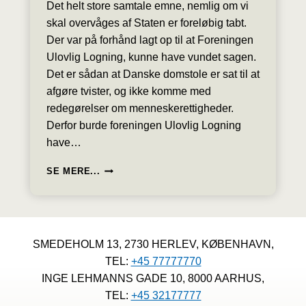
Det helt store samtale emne, nemlig om vi
skal overvåges af Staten er foreløbig tabt.
Der var på forhånd lagt op til at Foreningen
Ulovlig Logning, kunne have vundet sagen.
Det er sådan at Danske domstole er sat til at
afgøre tvister, og ikke komme med
redegørelser om menneskerettigheder.
Derfor burde foreningen Ulovlig Logning
have…
FORENING
SE MERE...
TABER
LOGNINGSAGEN
I
HØJESTERET
PÅ
SMEDEHOLM 13, 2730 HERLEV, KØBENHAVN,
GRUND
TEL:
+45 77777770
AF
FEJL
INGE LEHMANNS GADE 10, 8000 AARHUS,
I
TEL:
+45 32177777
SAGEN