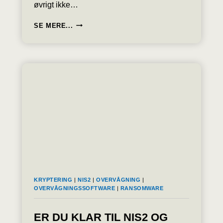
øvrigt ikke…
HVER
SE MERE...
BANKDAG
SENDES
I
GENNEMSNIT
724
MIA.KR.
GENNEM
DEN
DANSKE
OVERVÅGEDE
BETALINGSINFRASTRUKTUR,
SVARENDE
TIL
LIDT
OVER
KRYPTERING
|
NIS2
|
OVERVÅGNING
|
EN
OVERVÅGNINGSSOFTWARE
|
RANSOMWARE
FJERDEDEL
AF
BNP.
ER DU KLAR TIL NIS2 OG