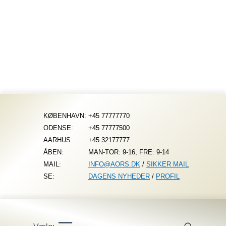
Fortsæt
til
indhold
KØBENHAVN:
+45 77777770
ODENSE:
+45 77777500
AARHUS:
+45 32177777
ÅBEN:
MAN-TOR: 9-16, FRE: 9-14
MAIL:
INFO@AORS.DK
/
SIKKER MAIL
SE:
DAGENS NYHEDER
/
PROFIL