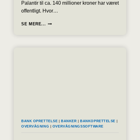
Palantir til ca. 140 millioner kroner har været
offentligt. Hvor…
SKATTESTYRELSEN
SE MERE...
NÆGTER
AT
OPLYSE
HVORDAN
BORGERNE
OVERVÅGES
MED
AI
OG
MITID
BANK OPRETTELSE
|
BANKER
|
BANKOPRETTELSE
|
OVERVÅGNING
|
OVERVÅGNINGSSOFTWARE