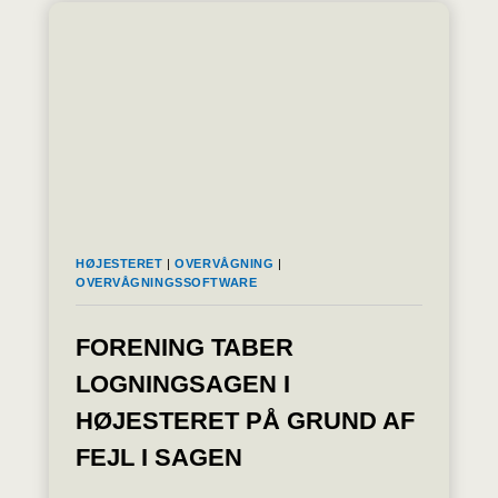
NIS2
OG
KRAV
OM
KRYPTERING?
–
BØDERNE
ER
LIGE
STEGET
TIL
10
HØJESTERET
|
OVERVÅGNING
|
MILLIONER
OVERVÅGNINGSSOFTWARE
EURO
FORENING TABER
LOGNINGSAGEN I
HØJESTERET PÅ GRUND AF
FEJL I SAGEN