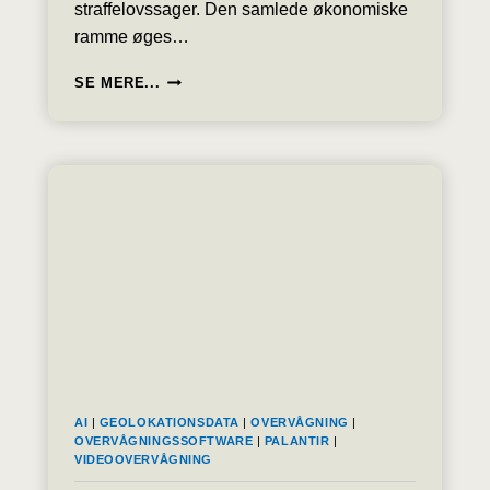
straffelovssager. Den samlede økonomiske
ramme øges…
MILLIARDSTOR
SE MERE...
STYRKELSE
AF
POLITI
OG
ANKLAGEMYNDIGHED
OP
TIL
12.000
MEDARBEJDERE
AI
|
GEOLOKATIONSDATA
|
OVERVÅGNING
|
OVERVÅGNINGSSOFTWARE
|
PALANTIR
|
VIDEOOVERVÅGNING