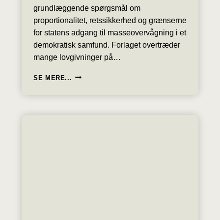
grundlæggende spørgsmål om
proportionalitet, retssikkerhed og grænserne
for statens adgang til masseovervågning i et
demokratisk samfund. Forlaget overtræder
mange lovgivninger på…
ANALYSE:
SE MERE...
ULOVLIG
MASSEOVERVÅGNING
AF
ALLE
VIRKSOMHEDER
OG
PRIVATE
ER
PÅ
VEJ
I
FOLKETINGET