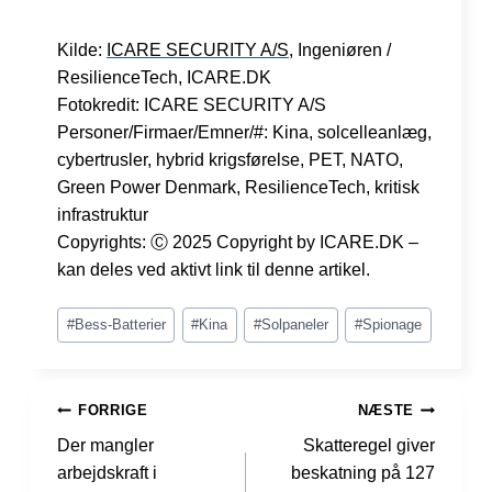
Kilde:
ICARE SECURITY A/S
, Ingeniøren /
ResilienceTech, ICARE.DK
Fotokredit: ICARE SECURITY A/S
Personer/Firmaer/Emner/#: Kina, solcelleanlæg,
cybertrusler, hybrid krigsførelse, PET, NATO,
Green Power Denmark, ResilienceTech, kritisk
infrastruktur
Copyrights: Ⓒ 2025 Copyright by ICARE.DK –
kan deles ved aktivt link til denne artikel.
Indlæg-
#
Bess-Batterier
#
Kina
#
Solpaneler
#
Spionage
tags:
INDLÆGSNAVIGATION
FORRIGE
NÆSTE
Der mangler
Skatteregel giver
arbejdskraft i
beskatning på 127