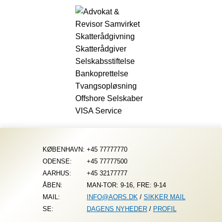
Fortsæt
til
indhold
KØBENHAVN:
+45 77777770
ODENSE:
+45 77777500
AARHUS:
+45 32177777
ÅBEN:
MAN-TOR: 9-16, FRE: 9-14
MAIL:
INFO@AORS.DK
/
SIKKER MAIL
SE:
DAGENS NYHEDER
/
PROFIL