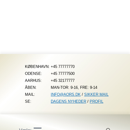
Fortsæt
til
indhold
KØBENHAVN:
+45 77777770
ODENSE:
+45 77777500
AARHUS:
+45 32177777
ÅBEN:
MAN-TOR: 9-16, FRE: 9-14
MAIL:
INFO@AORS.DK
/
SIKKER MAIL
SE:
DAGENS NYHEDER
/
PROFIL