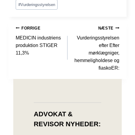
#
Vurderingsstyrelsen
INDLÆGSNAVIGATION
FORRIGE
NÆSTE
MEDICIN industriens
Vurderingsstyrelsen
produktion STIGER
efter Efter
11,3%
mørklægniger,
hemmeligholdese og
fiaskoER:
ADVOKAT &
REVISOR NYHEDER: