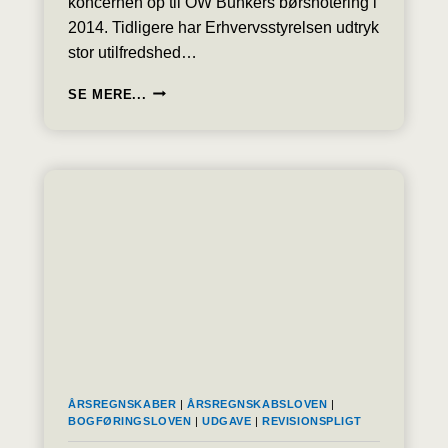
koncernen op til OW Bunkers børsnotering i
2014. Tidligere har Erhvervsstyrelsen udtryk
stor utilfredshed…
TO
SE MERE...
REVISORER
FRA
REVISORFIRMA
DELOITTE
FÅR
BØDER
PÅ
200.000
KR.
ÅRSREGNSKABER
|
ÅRSREGNSKABSLOVEN
|
BOGFØRINGSLOVEN
|
UDGAVE
|
REVISIONSPLIGT