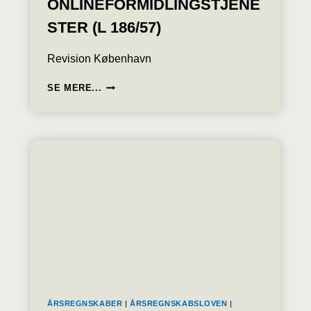
ONLINEFORMIDLINGSTJENE
STER (L 186/57)
Revision København
FREMME
SE MERE...
AF
RETFÆRDIGHED
OG
GENNEMSIGTIGHED
FOR
BRUGERE
AF
ONLINEFORMIDLINGSTJENESTER
(L
186/57)
ÅRSREGNSKABER
|
ÅRSREGNSKABSLOVEN
|