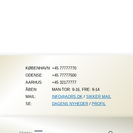
Fortsæt
til
indhold
KØBENHAVN:
+45 77777770
ODENSE:
+45 77777500
AARHUS:
+45 32177777
ÅBEN:
MAN-TOR: 9-16, FRE: 9-14
MAIL:
INFO@AORS.DK
/
SIKKER MAIL
SE:
DAGENS NYHEDER
/
PROFIL