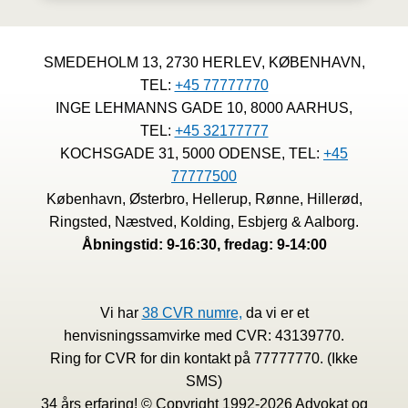
AF
REVISION
SMEDEHOLM 13, 2730 HERLEV, KØBENHAVN,
TEL:
+45 77777770
INGE LEHMANNS GADE 10, 8000 AARHUS,
TEL:
+45 32177777
KOCHSGADE 31, 5000 ODENSE, TEL:
+45
77777500
København, Østerbro, Hellerup, Rønne, Hillerød,
Ringsted, Næstved, Kolding, Esbjerg & Aalborg.
Åbningstid: 9-16:30, fredag: 9-14:00
Vi har
38 CVR numre,
da vi er et
henvisningssamvirke med CVR: 43139770.
Ring for CVR for din kontakt på 77777770. (Ikke
SMS)
34 års erfaring! © Copyright 1992-2026 Advokat og