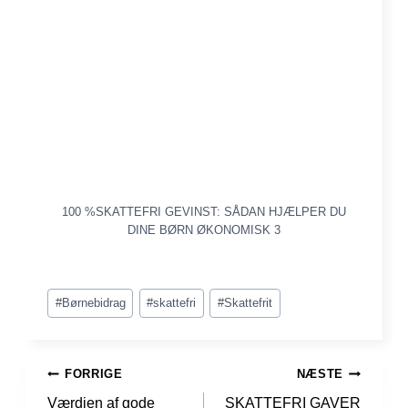
100 %SKATTEFRI GEVINST: SÅDAN HJÆLPER DU
DINE BØRN ØKONOMISK 3
Indlæg-
#
Børnebidrag
#
skattefri
#
Skattefrit
tags:
INDLÆGSNAVIGATION
FORRIGE
NÆSTE
Værdien af gode
SKATTEFRI GAVER