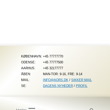
Fortsæt
til
indhold
KØBENHAVN:
+45 77777770
ODENSE:
+45 77777500
AARHUS:
+45 32177777
ÅBEN:
MAN-TOR: 9-16, FRE: 9-14
MAIL:
INFO@AORS.DK
/
SIKKER MAIL
SE:
DAGENS NYHEDER
/
PROFIL