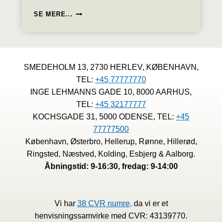
DEADLINE:
SE MERE...
24
OKT.
FOR
NYE
E-
SMEDEHOLM 13, 2730 HERLEV, KØBENHAVN,
FORMULARER
TEL:
+45 77777770
TIL
EU
INGE LEHMANNS GADE 10, 8000 AARHUS,
UDBUD
TEL:
+45 32177777
KOCHSGADE 31, 5000 ODENSE, TEL:
+45
77777500
København, Østerbro, Hellerup, Rønne, Hillerød,
Ringsted, Næstved, Kolding, Esbjerg & Aalborg.
Åbningstid: 9-16:30, fredag: 9-14:00
Vi har
38 CVR numre,
da vi er et
henvisningssamvirke med CVR: 43139770.