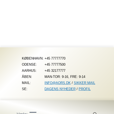
Fortsæt
til
indhold
KØBENHAVN:
+45 77777770
ODENSE:
+45 77777500
AARHUS:
+45 32177777
ÅBEN:
MAN-TOR: 9-16, FRE: 9-14
MAIL:
INFO@AORS.DK
/
SIKKER MAIL
SE:
DAGENS NYHEDER
/
PROFIL