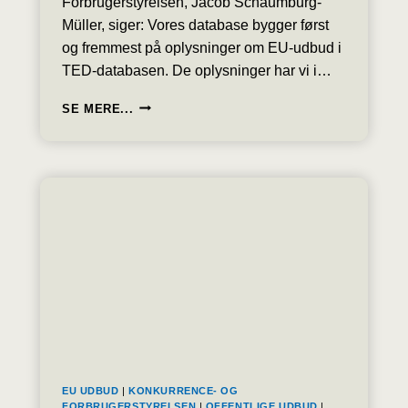
Forbrugerstyrelsen, Jacob Schaumburg-
Müller, siger: Vores database bygger først
og fremmest på oplysninger om EU-udbud i
TED-databasen. De oplysninger har vi i…
DANSKE
SE MERE...
EU-
UDBUD
GØRES
FRIT
TILGÆNGELIG
VIA
UDBUDSDATABASEN
EU UDBUD
|
KONKURRENCE- OG
FORBRUGERSTYRELSEN
|
OFFENTLIGE UDBUD
|