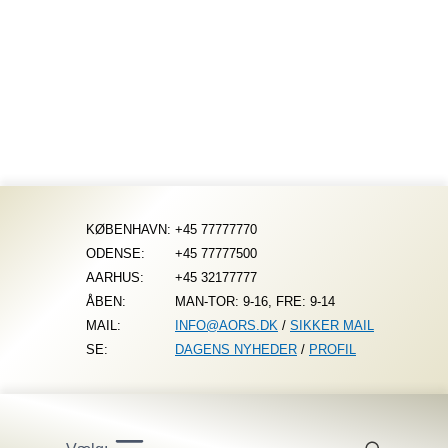
Fortsæt
til
indhold
KØBENHAVN:
+45 77777770
ODENSE:
+45 77777500
AARHUS:
+45 32177777
ÅBEN:
MAN-TOR: 9-16, FRE: 9-14
MAIL:
INFO@AORS.DK
/
SIKKER MAIL
SE:
DAGENS NYHEDER
/
PROFIL