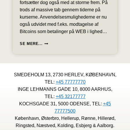
fortsætter dog også med at storme frem. På
trods af massive tab gennem tiderne på
kurserne. Anvendelsesmulighederne er nu
også udvidet med f.eks. modtagelse af
Bitcoins som betalinger på WEB i lighed…
BITCOINS
SE MERE...
OG
KRYPTOVALUTAER
ER
SPEKULATION
MED:
SMEDEHOLM 13, 2730 HERLEV, KØBENHAVN,
54%
TEL:
+45 77777770
SKAT
PÅ
INGE LEHMANNS GADE 10, 8000 AARHUS,
GEVINST
TEL:
+45 32177777
OG
KOCHSGADE 31, 5000 ODENSE, TEL:
+45
27%
77777500
LIGNINGSFRADRAG
PÅ
København, Østerbro, Hellerup, Rønne, Hillerød,
TAB
Ringsted, Næstved, Kolding, Esbjerg & Aalborg.