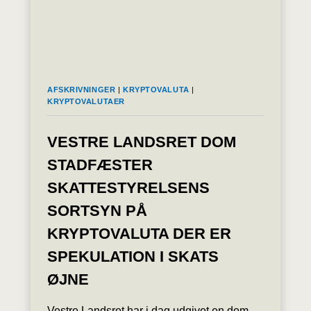
PÅ
KRYPTOVALUTA.
BITCOIN
STIGER
MARKANT
PÅ
AFSKRIVNINGER
|
KRYPTOVALUTA
|
NYHEDEN.
KRYPTOVALUTAER
VESTRE LANDSRET DOM
STADFÆSTER
SKATTESTYRELSENS
SORTSYN PÅ
KRYPTOVALUTA DER ER
SPEKULATION I SKATS
ØJNE
Vestre Landsret har i dag udgivet en dom,