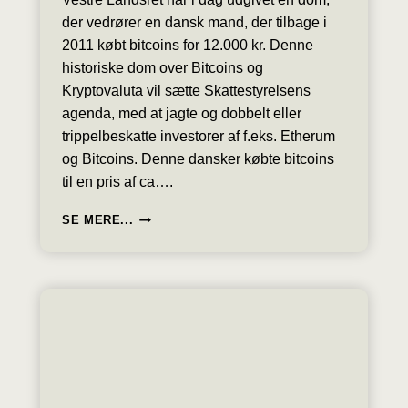
der vedrører en dansk mand, der tilbage i
2011 købt bitcoins for 12.000 kr. Denne
historiske dom over Bitcoins og
Kryptovaluta vil sætte Skattestyrelsens
agenda, med at jagte og dobbelt eller
trippelbeskatte investorer af f.eks. Etherum
og Bitcoins. Denne dansker købte bitcoins
til en pris af ca….
VESTRE
SE MERE...
LANDSRET
DOM
STADFÆSTER
SKATTESTYRELSENS
SORTSYN
PÅ
KRYPTOVALUTA
DER
ER
SPEKULATION