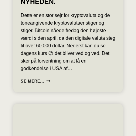
NYHEDEN.
Dette er en stor sejr for kryptovaluta og de
toneangivende kryptovalutaer stiger og
stiger. Bitcoin nåede fredag den højeste
værdi siden april, da den digitale valuta steg
til over 60.000 dollar. Nederst kan du se
dagens kurs 😉 det bliver ved og ved. Det
sker på forventning om at få en
godkendelse i USA af…
KRYPTOVALUTA
SE MERE...
TÆT
PÅ
INTERNATIONAL
GODKENDELSE.
BØRSNOTEREDE
INVESTERINGSFONDE
KAN
NU
BASERES