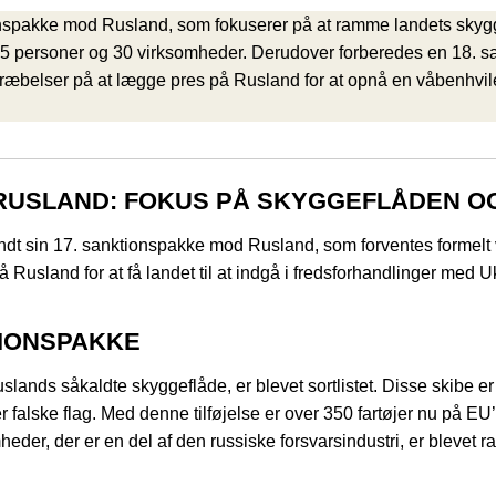
spakke mod Rusland, som fokuserer på at ramme landets skygge
75 personer og 30 virksomheder. Derudover forberedes en 18. san
stræbelser på at lægge pres på Rusland for at opnå en våbenhvi
 RUSLAND: FOKUS PÅ SKYGGEFLÅDEN O
t sin 17. sanktionspakke mod Rusland, som forventes formelt 
 Rusland for at få landet til at indgå i fredsforhandlinger med U
TIONSPAKKE
lands såkaldte skyggeflåde, er blevet sortlistet. Disse skibe e
r falske flag. Med denne tilføjelse er over 350 fartøjer nu på EU’
eder, der er en del af den russiske forsvarsindustri, er blevet r