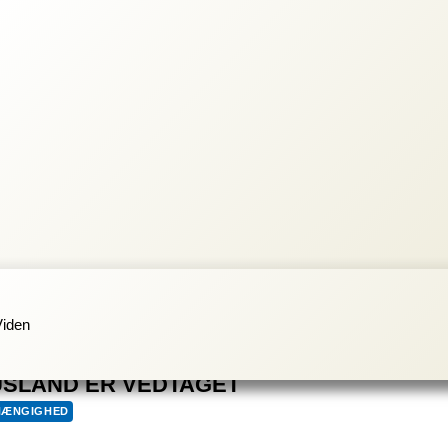
Viden
USLAND ER VEDTAGET
HÆNGIGHED