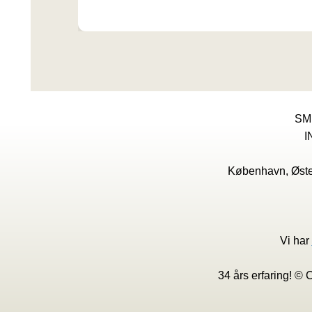
SM
I
København, Øster
Vi har
34 års erfaring! ©