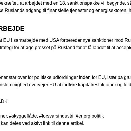
kræftet, at arbejdet med en 18. sanktionspakke vil begynde, 
e Ruslands adgang til finansielle tjenester og energisektoren, 
ARBEJDE
at EU i samarbejde med USA forbereder nye sanktioner mod Rus
strategi for at øge presset på Rusland for at få landet til at acce
er står over for politiske udfordringer inden for EU, især på 
nstemmighed overvejer EU at indføre kapitalrestriktioner og tolds
S.DK
r, #skyggeflåde, #forsvarsindustri, #energipolitik
kan deles ved aktivt link til denne artikel.