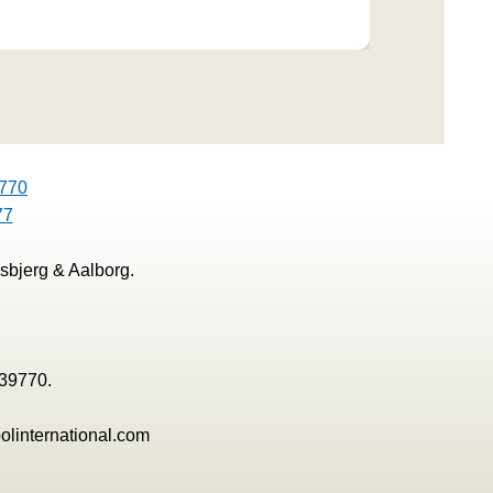
770
77
sbjerg & Aalborg.
139770.
olinternational.com