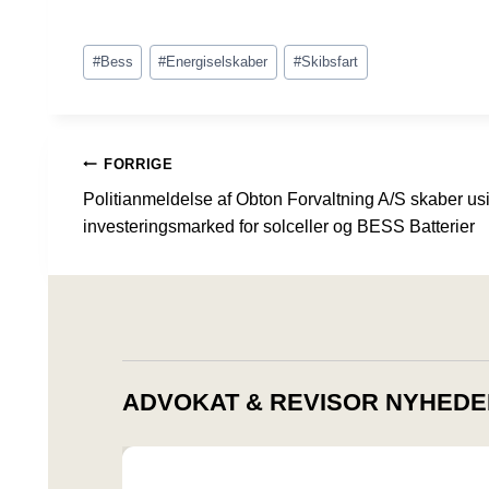
Indlæg-
#
Bess
#
Energiselskaber
#
Skibsfart
tags:
INDLÆGSNAVIGATION
FORRIGE
Politianmeldelse af Obton Forvaltning A/S skaber us
investeringsmarked for solceller og BESS Batterier
ADVOKAT & REVISOR NYHEDE