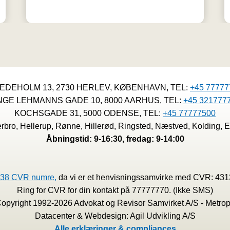
EDEHOLM 13, 2730 HERLEV, KØBENHAVN, TEL:
+45 77777
NGE LEHMANNS GADE 10, 8000 AARHUS, TEL:
+45 321777
KOCHSGADE 31, 5000 ODENSE, TEL:
+45 77777500
bro, Hellerup, Rønne, Hillerød, Ringsted, Næstved, Kolding, E
Åbningstid: 9-16:30, fredag: 9-14:00
38 CVR numre,
da vi er et henvisningssamvirke med CVR: 43
Ring for CVR for din kontakt på 77777770. (Ikke SMS)
 Copyright 1992-2026 Advokat og Revisor Samvirket A/S - Metrop
Datacenter & Webdesign: Agil Udvikling A/S
Alle erklæringer & compliances