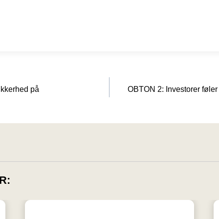
ikkerhed på
OBTON 2: Investorer føler s
R: