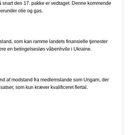
så snart den 17. pakke er vedtaget. Denne kommende
herunder olie og gas.
land, som kan ramme landets finansielle tjenester
ptere en betingelsesløs våbenhvile i Ukraine.
grund af modstand fra medlemslande som Ungarn, der
atser, som kun kræver kvalificeret flertal.