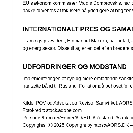
EU’s økonomikommissær, Valdis Dombrovskis, har be
pakke forventes at fokusere på yderligere at begræns
INTERNATIONALT PRES OG SAM
Frankrigs præsident, Emmanuel Macron, har udtalt, 
og energisektor. Disse tiltag er en del af en bredere 
UDFORDRINGER OG MODSTAND
Implementeringen af nye og mere omfattende sanktion
har tætte bånd til Rusland. For at omgå behovet for e
Kilde: POV og Advokat og Revisor Samvirket, AOR
Fotokredit: stock.adobe.com
Personer/Firmaer/Emner/#: #EU, #Rusland, #sanktione
Copyrights: Ⓒ 2025 Copyright by
https://AORS.DK
– 