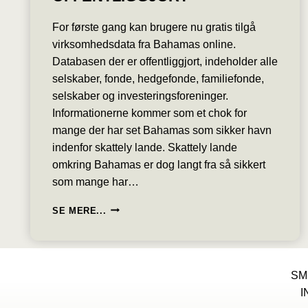
For første gang kan brugere nu gratis tilgå
virksomhedsdata fra Bahamas online.
Databasen der er offentliggjort, indeholder alle
selskaber, fonde, hedgefonde, familiefonde,
selskaber og investeringsforeninger.
Informationerne kommer som et chok for
mange der har set Bahamas som sikker havn
indenfor skattely lande. Skattely lande
omkring Bahamas er dog langt fra så sikkert
som mange har…
ALLE
SE MERE...
DATA
PÅ
BAHAMAS
SELSKABER
SM
&
FONDE
I
ER