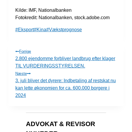
Kilde: IMF, Nationalbanken
Fotokredit: Nationalbanken, stock.adobe.com
Indlæg-
#
Eksport
#
Kina
#
Vækstprognose
tags:
INDLÆGSNAVIGATION
Forrige
2.800 ejendomme forbliver landbrug efter klager
TIL VURDERINGSSTYRELSEN.
Næste
3. juli bliver det dyrere: Indbetaling af restskat nu
kan lette økonomien for ca. 600.000 borgere i
2024
ADVOKAT & REVISOR