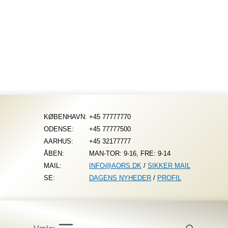
Fortsæt
til
indhold
KØBENHAVN:
+45 77777770
ODENSE:
+45 77777500
AARHUS:
+45 32177777
ÅBEN:
MAN-TOR: 9-16, FRE: 9-14
MAIL:
INFO@AORS.DK
/
SIKKER MAIL
SE:
DAGENS NYHEDER
/
PROFIL