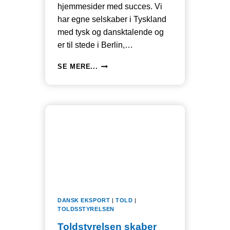
hjemmesider med succes. Vi
har egne selskaber i Tyskland
med tysk og dansktalende og
er til stede i Berlin,…
TYSKLAND
SE MERE...
ER
VERDENS
MEST
ANERKENDTE
PRODUKTIONSLAND
OG
SNART
VERDENS
3.
STØRSTE
ØKONOMI
DANSK EKSPORT
|
TOLD
|
TOLDSSTYRELSEN
Toldstyrelsen skaber