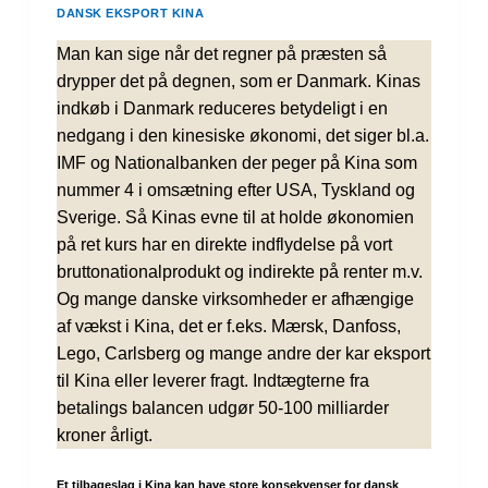
DANSK EKSPORT
KINA
Man kan sige når det regner på præsten så
drypper det på degnen, som er Danmark. Kinas
indkøb i Danmark reduceres betydeligt i en
nedgang i den kinesiske økonomi, det siger bl.a.
IMF og Nationalbanken der peger på Kina som
nummer 4 i omsætning efter USA, Tyskland og
Sverige. Så Kinas evne til at holde økonomien
på ret kurs har en direkte indflydelse på vort
bruttonationalprodukt og indirekte på renter m.v.
Og mange danske virksomheder er afhængige
af vækst i Kina, det er f.eks. Mærsk, Danfoss,
Lego, Carlsberg og mange andre der kar eksport
til Kina eller leverer fragt. Indtægterne fra
betalings balancen udgør 50-100 milliarder
kroner årligt.
Et tilbageslag i Kina kan have store konsekvenser for dansk