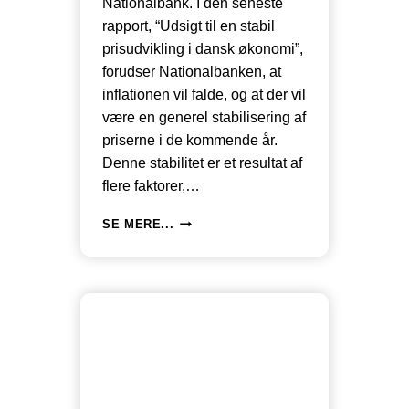
Nationalbank. I den seneste
rapport, “Udsigt til en stabil
prisudvikling i dansk økonomi”,
forudser Nationalbanken, at
inflationen vil falde, og at der vil
være en generel stabilisering af
priserne i de kommende år.
Denne stabilitet er et resultat af
flere faktorer,…
UDSIGT
SE MERE...
TIL
EN
STABIL
PRISUDVIKLING
I
DANSK
ØKONOMI