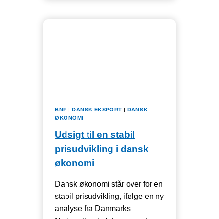
BETALINGSBALANCE
OG
UDENRIGSHANDEL
JULI
2025
BNP
|
DANSK EKSPORT
|
DANSK
ØKONOMI
Udsigt til en stabil
prisudvikling i dansk
økonomi
Dansk økonomi står over for en
stabil prisudvikling, ifølge en ny
analyse fra Danmarks