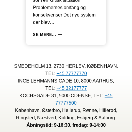
som en kritisk situation.
Problemernes omfang og
konsekvenser Det nye system,
der blev…
TOLDSTYRELSEN
SE MERE...
SKABER
KAOS
FOR
DANSKE
VIRKSOMHEDER
SMEDEHOLM 13, 2730 HERLEV, KØBENHAVN,
MED
TEL:
+45 77777770
EKSPORTFORHINDRINGER
INGE LEHMANNS GADE 10, 8000 AARHUS,
TEL:
+45 32177777
KOCHSGADE 31, 5000 ODENSE, TEL:
+45
77777500
København, Østerbro, Hellerup, Rønne, Hillerød,
Ringsted, Næstved, Kolding, Esbjerg & Aalborg.
Åbningstid: 9-16:30, fredag: 9-14:00