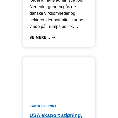
fordel af hans administration.
Nedenfor gennemgås de
danske virksomheder og
sektorer, der potentielt kunne
vinde på Trumps politik….
VINDERE
SE MERE...
I
DANMARK
PÅ
GRUND
AF
TRUMP
SOM
PRÆSIDENT
DANSK EKSPORT
USA eksport stigning,