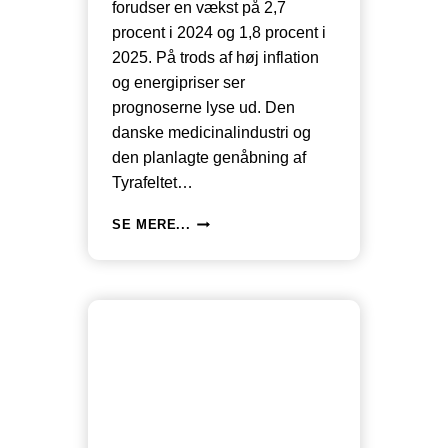
forudser en vækst på 2,7
procent i 2024 og 1,8 procent i
2025. På trods af høj inflation
og energipriser ser
prognoserne lyse ud. Den
danske medicinalindustri og
den planlagte genåbning af
Tyrafeltet…
VÆKST
SE MERE...
PÅ
2,7
PROCENT
I
DANMARK