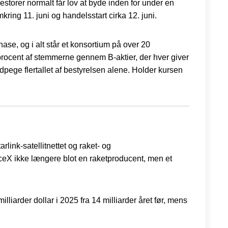
storer normalt får lov at byde inden for under en
ng 11. juni og handelsstart cirka 12. juni.
e, og i alt står et konsortium på over 20
procent af stemmerne gennem B-aktier, der hver giver
pege flertallet af bestyrelsen alene. Holder kursen
rlink-satellitnettet og raket- og
aceX ikke længere blot en raketproducent, men et
iarder dollar i 2025 fra 14 milliarder året før, mens