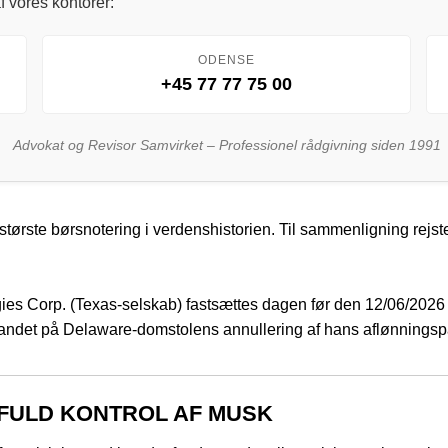
f vores kontorer:
ODENSE
+45 77 77 75 00
Advokat og Revisor Samvirket – Professionel rådgivning siden 1991
tørste børsnotering i verdenshistorien. Til sammenligning rejst
es Corp. (Texas-selskab) fastsættes dagen før den 12/06/2026 hv
 kølvandet på Delaware-domstolens annullering af hans aflønnings
 FULD KONTROL AF MUSK