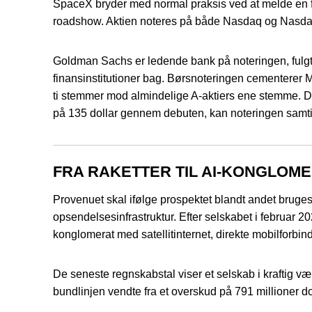
SpaceX bryder med normal praksis ved at melde en fast
roadshow. Aktien noteres på både Nasdaq og Nasdaq T
Goldman Sachs er ledende bank på noteringen, fulgt 
finansinstitutioner bag. Børsnoteringen cementerer 
ti stemmer mod almindelige A-aktiers ene stemme. Det
på 135 dollar gennem debuten, kan noteringen samtidig 
FRA RAKETTER TIL AI-KONGLOM
Provenuet skal ifølge prospektet blandt andet bruges t
opsendelsesinfrastruktur. Efter selskabet i februar 
konglomerat med satellitinternet, direkte mobilforbin
De seneste regnskabstal viser et selskab i kraftig væ
bundlinjen vendte fra et overskud på 791 millioner dol