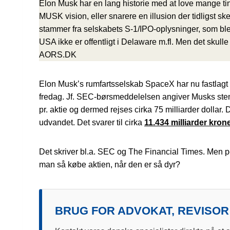
Elon Musk har en lang historie med at love mange tin
MUSK vision, eller snarere en illusion der tidligst s
stammer fra selskabets S-1/IPO-oplysninger, som blev
USA ikke er offentligt i Delaware m.fl. Men det skull
AORS.DK
Elon Musk’s rumfartsselskab SpaceX har nu fastlagt de
fredag. Jf. SEC-børsmeddelelsen angiver Musks stemme
pr. aktie og dermed rejses cirka 75 milliarder dollar.
udvandet. Det svarer til cirka
11.434 milliarder kron
Det skriver bl.a. SEC og The Financial Times. Men p
man så købe aktien, når den er så dyr?
BRUG FOR ADVOKAT, REVISOR