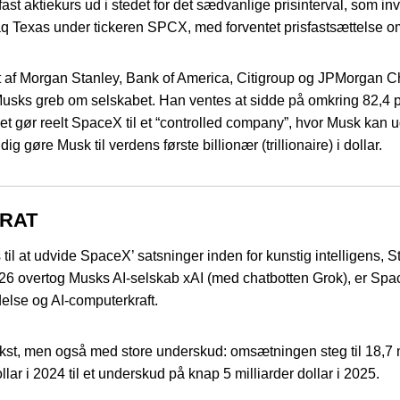
 aktiekurs ud i stedet for det sædvanlige prisinterval, som inve
exas under tickeren SPCX, med forventet prisfastsættelse omkri
af Morgan Stanley, Bank of America, Citigroup og JPMorgan Chas
Musks greb om selskabet. Han ventes at sidde på omkring 82,4 
 gør reelt SpaceX til et “controlled company”, hvor Musk kan ud
gøre Musk til verdens første billionær (trillionaire) i dollar.
ERAT
il at udvide SpaceX’ satsninger inden for kunstig intelligens, Sta
2026 overtog Musks AI-selskab xAI (med chatbotten Grok), er Sp
delse og AI-computerkraft.
kst, men også med store underskud: omsætningen steg til 18,7 mill
lar i 2024 til et underskud på knap 5 milliarder dollar i 2025.