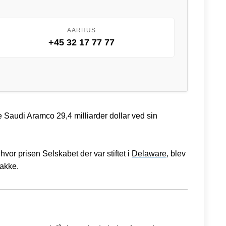
AARHUS
+45 32 17 77 77
e Saudi Aramco 29,4 milliarder dollar ved sin
or prisen Selskabet der var stiftet i
Delaware
, blev
pakke.