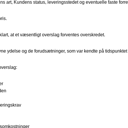
art, Kundens status, leveringsstedet og eventuelle faste forre
ris.
lart, at et væsentligt overslag forventes overskredet.
evne ydelse og de forudsætninger, som var kendte på tidspunktet 
overslag:
er
nden
reringskrav
lsomkostninger