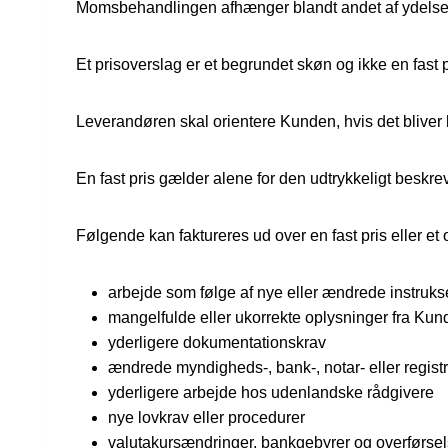
Momsbehandlingen afhænger blandt andet af ydelsens 
Et prisoverslag er et begrundet skøn og ikke en fast p
Leverandøren skal orientere Kunden, hvis det bliver k
En fast pris gælder alene for den udtrykkeligt beskr
Følgende kan faktureres ud over en fast pris eller et 
arbejde som følge af nye eller ændrede instruks
mangelfulde eller ukorrekte oplysninger fra Ku
yderligere dokumentationskrav
ændrede myndigheds-, bank-, notar- eller regist
yderligere arbejde hos udenlandske rådgivere
nye lovkrav eller procedurer
valutakursændringer, bankgebyrer og overførse