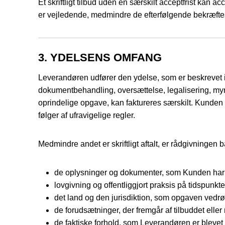
Et skriftligt tilbud uden en særskilt acceptfrist kan 
er vejledende, medmindre de efterfølgende bekræftes s
3. YDELSENS OMFANG
Leverandøren udfører den ydelse, som er beskrevet i 
dokumentbehandling, oversættelse, legalisering, myn
oprindelige opgave, kan faktureres særskilt. Kunden k
følger af ufravigelige regler.
Medmindre andet er skriftligt aftalt, er rådgivningen 
de oplysninger og dokumenter, som Kunden har 
lovgivning og offentliggjort praksis på tidspunkt
det land og den jurisdiktion, som opgaven vedrø
de forudsætninger, der fremgår af tilbuddet elle
de faktiske forhold, som Leverandøren er blevet