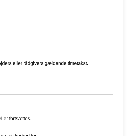
ejders eller rådgivers gældende timetakst.
ler fortsættes.
ære sikkerhed for: