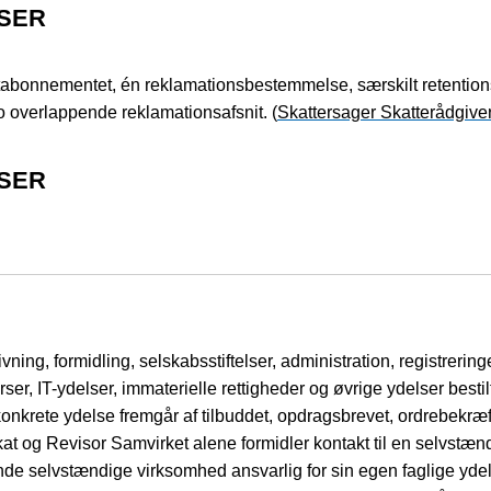
LSER
tabonnementet, én reklamationsbestemmelse, særskilt retentions
o overlappende reklamationsafsnit. (
Skattersager Skatterådgive
LSER
ing, formidling, selskabsstiftelser, administration, registreringe
rser, IT-ydelser, immaterielle rettigheder og øvrige ydelser best
onkrete ydelse fremgår af tilbuddet, opdragsbrevet, ordrebekræ
t og Revisor Samvirket alene formidler kontakt til en selvstændi
nde selvstændige virksomhed ansvarlig for sin egen faglige yde