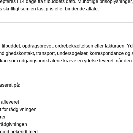
accepteres i 14 dage fra tilbuddets dato. Mundtlige prisoplysning
kriftligt som en fast pris eller bindende aftale.
tilbuddet, opdragsbrevet, ordrebekræftelsen eller fakturaen. Yd
dighedskontakt, transport, undersøgelser, korrespondance og a
an som udgangspunkt alene kræve en ydelse leveret, når den er fu
baseret på:
afleveret
et for rådgivningen
rer
r rådgivningen
 gjort bekendt med