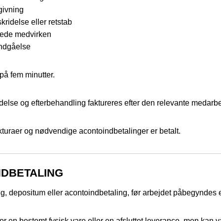
givning
kridelse eller retstab
nkede medvirken
indgåelse
 på fem minutter.
redelse og efterbehandling faktureres efter den relevante medarb
akturaer og nødvendige acontoindbetalinger er betalt.
NDBETALING
g, depositum eller acontoindbetaling, før arbejdet påbegyndes el
r en bestemt fysisk vare eller en afsluttet leverance, men kan v