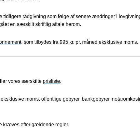
re tidligere rådgivning som følge af senere ændringer i lovgivni
et en særskilt skriftlig aftale herom.
onnement
, som tilbydes fra 995 kr. pr. måned eksklusive moms.
ller vores særskilte
prisliste
.
ksklusive moms, offentlige gebyrer, bankgebyrer, notaromkostnin
te kræves efter gældende regler.