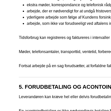
ekstra møder, korrespondance og telefonisk råd
arbejde, der er nødvendigt for at undgå fristovers
yderligere arbejde som følge af Kundens forsi
arbejde, som ikke var forudseeligt ved aftalens 
Tidsforbrug kan registreres og faktureres i intervaller
Møder, telefonsamtaler, transporttid, ventetid, forbe
Fortsat arbejde på en sag forudsætter, at forfaldne f
5. FORUDBETALING OG ACONTOI
Leverandøren kan kræve hel eller delvis forudbetalin
En acontoindbetaling er ikke nødvendigvis betaling fo