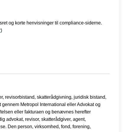
ret og korte henvisninger til compliance-siderne.
r
)
r, revisorbistand, skatterådgivning, juridisk bistand,
ilt gennem Metropol International eller Advokat og
ftelsen eller fakturaen og benævnes herefter
g advokat, revisor, skatterådgiver, agent,
lse. Den person, virksomhed, fond, forening,