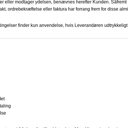
stiller eller modtager ydelsen, benævnes herefter Kunden. Såfremt
rakt, ordrebekræftelse eller faktura har forrang frem for disse alm
ingelser finder kun anvendelse, hvis Leverandøren udtrykkeligt h
det
taling
lse