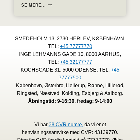
LOVFORSLAGET
SE MERE...
OM
KOMPENSATION
FOR
STIGENDE
ENERGIPRISER
SMEDEHOLM 13, 2730 HERLEV, KØBENHAVN,
ER
TEL:
+45 77777770
NU
VEDTAGET
INGE LEHMANNS GADE 10, 8000 AARHUS,
TEL:
+45 32177777
KOCHSGADE 31, 5000 ODENSE, TEL:
+45
77777500
København, Østerbro, Hellerup, Rønne, Hillerød,
Ringsted, Næstved, Kolding, Esbjerg & Aalborg.
Åbningstid: 9-16:30, fredag: 9-14:00
Vi har
38 CVR numre,
da vi er et
henvisningssamvirke med CVR: 43139770.