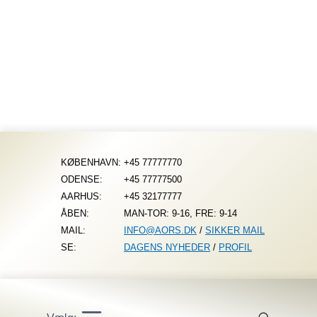
Fortsæt
til
indhold
KØBENHAVN:
+45 77777770
ODENSE:
+45 77777500
AARHUS:
+45 32177777
ÅBEN:
MAN-TOR: 9-16, FRE: 9-14
MAIL:
INFO@AORS.DK
/
SIKKER MAIL
SE:
DAGENS NYHEDER
/
PROFIL